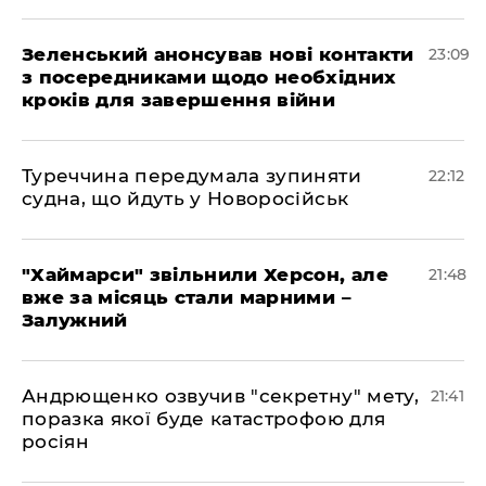
Зеленський анонсував нові контакти
23:09
з посередниками щодо необхідних
кроків для завершення війни
Туреччина передумала зупиняти
22:12
судна, що йдуть у Новоросійськ
"Хаймарси" звільнили Херсон, але
21:48
вже за місяць стали марними –
Залужний
Андрющенко озвучив "секретну" мету,
21:41
поразка якої буде катастрофою для
росіян