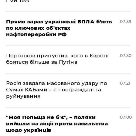
і ми теж"
Прямо зараз українські БПЛА б'ють
07:39
по ключових об'єктах
нафтопереробки РФ
Портніков припустив, кого в Європі
07:30
бояться більше за Путіна
Росія завдала масованого удару по
07:21
Сумах КАБами – є постраждалі та
руйнування
"Моя Польща не б'є", – поляки
07:00
вийшли на акції проти насильства
щодо українців