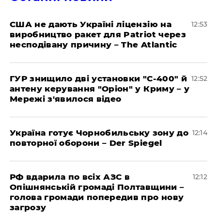
США не дають Україні ліцензію на
12:53
виробництво ракет для Patriot через
несподівану причину – The Atlantic
ГУР знищило дві установки "С-400" й
12:52
антену керування "Оріон" у Криму – у
Мережі з'явилося відео
Україна готує Чорнобильську зону до
12:14
повторної оборони – Der Spiegel
РФ вдарила по всіх АЗС в
12:12
Опішнянській громаді Полтавщини –
голова громади попередив про нову
загрозу