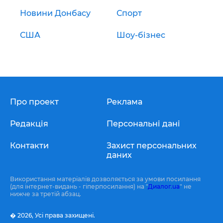
Новини Донбасу
Спорт
США
Шоу-бізнес
Про проект
Реклама
Редакція
Персональні дані
Контакти
Захист персональних
даних
Використання матеріалів дозволяється за умови посилання
(для інтернет-видань - гіперпосилання) на "
Диалог.ua
" не
нижче за третій абзац.
� 2026,
Усі права захищені.