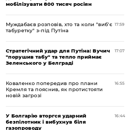
мобілізувати 800 тисяч росіян
Муждабаєв розповів, хто та коли "виб'є
17:59
табуретку" з-під Путіна
Стратегічний удар для Путіна: Вучич
17:07
"порушив табу" та тепло приймає
Зеленського у Белграді
Коваленко попередив про плани
16:55
Кремля та пояснив, як протистояти
новій загрозі
У Болгарію вторгся ударний
16:44
безпілотник і вибухнув біля
газопроводу