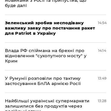
новинами з Росії та припустив, що
буде далі
Зеленський зробив несподівану
14:54
важливу заяву про постачання ракет
для Patriot в Україну
Влада РФ спіймана на брехні про
14:14
відновлення "сухопутного мосту" у
Крим
У Румунії розповіли про тактику
13:49
застосування БпЛА армією Росії
Найбільші українські супермаркети
13:28
залишилися без продуктів через