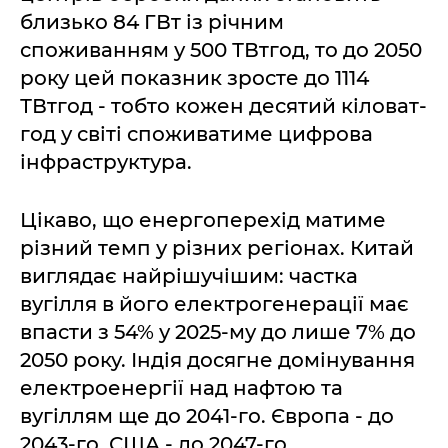
близько 84 ГВт із річним
споживанням у 500 ТВтгод, то до 2050
року цей показник зросте до 1114
ТВтгод - тобто кожен десятий кіловат-
год у світі споживатиме цифрова
інфраструктура.
Цікаво, що енергоперехід матиме
різний темп у різних регіонах. Китай
виглядає найрішучішим: частка
вугілля в його електрогенерації має
впасти з 54% у 2025-му до лише 7% до
2050 року. Індія досягне домінування
електроенергії над нафтою та
вугіллям ще до 2041-го. Європа - до
2043-го, США - до 2047-го.