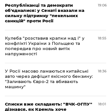
Республіканці та демократи
19:06
об'єдналися: у Сенаті вказали на
сильну підтримку "пекельних
санкцій" проти Росії
Кулеба "розставив крапки над і" у
18:55
конфлікті України з Польщею та
попередив про новий витік
напруженості
У Росії масово ламаються китайські
18:36
авто через дефіцит якісного бензину:
"Заливають Євро-2 та вбивають
машину"
Списки вже складають: "ВЧК-ОГПУ"
18:01
дізнався, як Кремль хоче