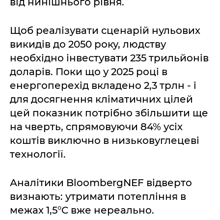
від нинішнього рівня.
Щоб реалізувати сценарій нульових
викидів до 2050 року, людству
необхідно інвестувати 235 трильйонів
доларів. Поки що у 2025 році в
енергоперехід вкладено 2,3 трлн - і
для досягнення кліматичних цілей
цей показник потрібно збільшити ще
на чверть, спрямовуючи 84% усіх
коштів виключно в низьковуглецеві
технології.
Аналітики BloombergNEF відверто
визнають: утримати потепління в
межах 1,5°C вже нереально.