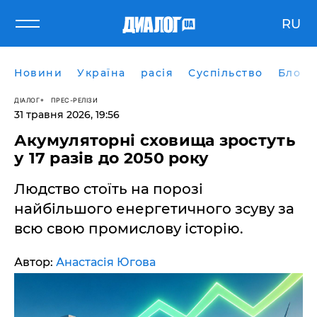
RU
Новини
Україна
расія
Суспільство
Блоги
ДІАЛОГ
ПРЕС-РЕЛІЗИ
31 травня 2026, 19:56
Акумуляторні сховища зростуть
у 17 разів до 2050 року
Людство стоїть на порозі
найбільшого енергетичного зсуву за
всю свою промислову історію.
Автор:
Анастасія Югова