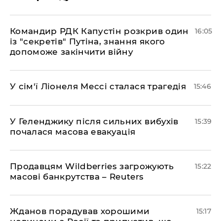
Командир РДК Капустін розкрив один
16:05
із "секретів" Путіна, знання якого
допоможе закінчити війну
У сім'ї Ліонеля Мессі сталася трагедія
15:46
У Геленджику після сильних вибухів
15:39
почалася масова евакуація
Продавцям Wildberries загрожують
15:22
масові банкрутства – Reuters
Жданов порадував хорошими
15:17