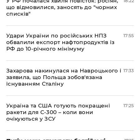
​У РФ почалася хвиля повісток: росіян,
18:22
що відмовилися, заносять до "чорних
списків"
​Удари України по російських НПЗ
17:55
обвалили експорт нафтопродуктів із
РФ до 10-річного мінімуму
​Захарова накинулася на Навроцького і
17:33
заявила, що Польща зобов'язана
існуванням Сталіну
​Україна та США готують покращені
17:25
ракети для С-300 – коли вони
очікуються у ЗСУ