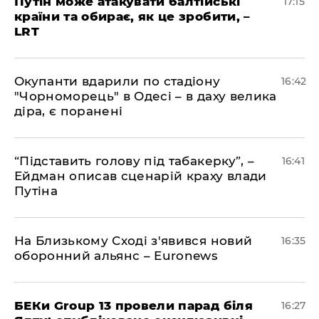
​Путін може атакувати балтійські
17:15
країни та обирає, як це зробити, –
LRT
​Окупанти вдарили по стадіону
16:42
"Чорноморець" в Одесі – в даху велика
діра, є поранені
​“Підставить голову під табакерку”, –
16:41
Ейдман описав сценарій краху влади
Путіна
На Близькому Сході з'явився новий
16:35
оборонний альянс – Euronews
БЕКи Group 13 провели парад біля
16:27