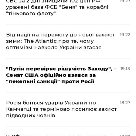
​СБС за 2 дні знищили 102 цілі РФ:
19:27
уражені база ФСБ "Беня" та кораблі
"тіньового флоту"
​Від надії на перемогу до нової важкої
19:22
зими: The Atlantic про те, чому
оптимізм навколо України згасає
​"Путін перевіряє рішучість Заходу", –
19:13
Сенат США офіційно взявся за
"пекельні санкції" проти Росії
​Росія боїться ударів України по
18:27
Камчатці та терміново посилює захист
підводних човнів