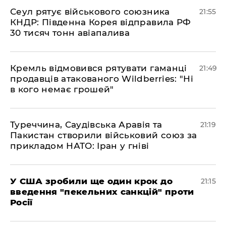
​Сеул рятує військового союзника
21:55
КНДР: Південна Корея відправила РФ
30 тисяч тонн авіапалива
​Кремль відмовився рятувати гаманці
21:49
продавців атакованого Wildberries: "Ні
в кого немає грошей"
​Туреччина, Саудівська Аравія та
21:19
Пакистан створили військовий союз за
прикладом НАТО: Іран у гніві
​У США зробили ще один крок до
21:15
введення "пекельних санкцій" проти
Росії