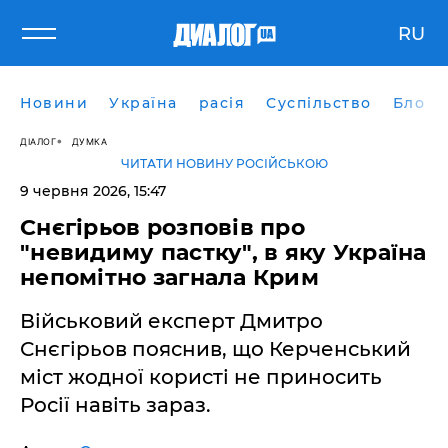
RU
Новини
Україна
расія
Суспільство
Блоги
ДІАЛОГ
ДУМКА
ЧИТАТИ НОВИНУ РОСІЙСЬКОЮ
9 червня 2026, 15:47
Снєгірьов розповів про
"невидиму пастку", в яку Україна
непомітно загнала Крим
Військовий експерт Дмитро
Снєгірьов пояснив, що Керченський
міст жодної користі не приносить
Росії навіть зараз.