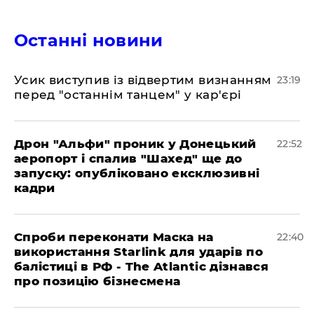
Останні новини
​Усик виступив із відвертим визнанням
23:19
перед "останнім танцем" у кар'єрі
​Дрон "Альфи" проник у Донецький
22:52
аеропорт і спалив "Шахед" ще до
запуску: опубліковано ексклюзивні
кадри
​Спроби переконати Маска на
22:40
використання Starlink для ударів по
балістиці в РФ - The Atlantic дізнався
про позицію бізнесмена