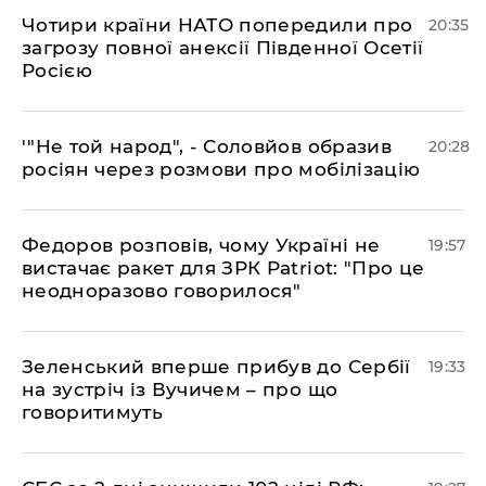
​Чотири країни НАТО попередили про
20:35
загрозу повної анексії Південної Осетії
Росією
​'"Не той народ", - Соловйов образив
20:28
росіян через розмови про мобілізацію
​Федоров розповів, чому Україні не
19:57
вистачає ракет для ЗРК Patriot: "Про це
неодноразово говорилося"
​Зеленський вперше прибув до Сербії
19:33
на зустріч із Вучичем – про що
говоритимуть