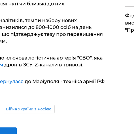
сягнуті чи близькі до них.
​Фе
налітиків, темпи набору нових
вис
 знизилися до 800–1000 осіб на день
"Пр
ь), що підтверджує тезу про перевищення
ям.
о ключова логістична артерія "СВО", яка
ом
дронів ЗСУ. Z-канали в тривозі.
ернулася
до Маріуполя - техніка армії РФ
Війна України з Росією