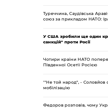
​Туреччина, Саудівська Арав
союз за прикладом НАТО: Іра
​У США зробили ще один к
санкцій" проти Росії
​Чотири країни НАТО попере
Південної Осетії Росією
​'"Не той народ", - Соловйо
мобілізацію
​Федоров розповів, чому Укр