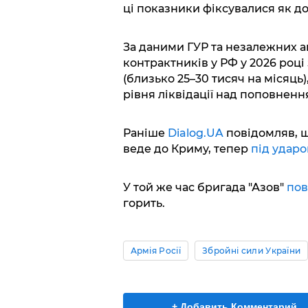
ці показники фіксувалися як до
За даними ГУР та незалежних а
контрактників у РФ у 2026 році
(близько 25–30 тисяч на місяц
рівня ліквідації над поповненн
Раніше
Dialog.UA
повідомляв, щ
веде до Криму, тепер
під удар
У той же час бригада "Азов"
пов
горить.
Армія Росії
Збройні сили України
+ Добавить Комментарий