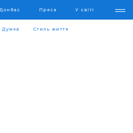
Донбас
Преса
У світі
Думка
Стиль життя