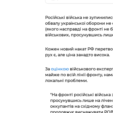
Російські війська не зупинилися
обвалу української оборони не 
(якого насправді на фронті не 
військових, просунувшись лише
Кожен новий накат РФ перетвор
рух є, але ціна занадто висока.
За
оцінкою
військового експер
майже по всій лінії фронту, на
локальні проблеми.
"На фронті російські війська
просунувшись лише на лічен
оккупантів на східному фланз
продовжує виснажувати РОВ