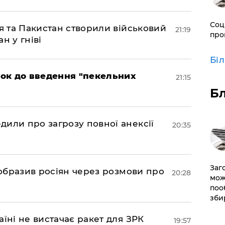
Соц
ія та Пакистан створили військовий
21:19
про
н у гніві
Бі
рок до введення "пекельних
21:15
Б
дили про загрозу повної анексії
20:35
Заг
в образив росіян через розмови про
20:28
мож
поо
зби
аїні не вистачає ракет для ЗРК
19:57