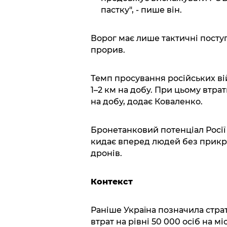
пастку", - пише він.
Ворог має лише тактичні посту
прорив.
Темп просування російських ві
1–2 км на добу. При цьому втрат
на добу, додає Коваленко.
Бронетанковий потенціал Росі
кидає вперед людей без прикр
дронів.
Контекст
Раніше Україна позначила страт
втрат на рівні 50 000 осіб на мі