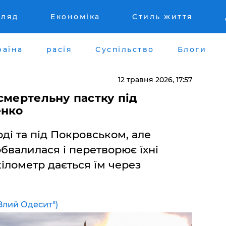
гляд
Економіка
Стиль життя
раїна
расія
Суспільство
Блоги
12 травня 2026, 17:57
 смертельну пастку під
енко
ді та під Покровськом, але
бвалилася і перетворює їхні
кілометр дається їм через
Злий Одесит")