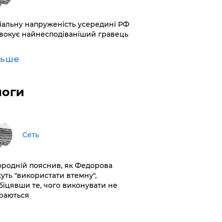
іальну напруженість усередині РФ
вокує найнесподіваніший гравець
льше
логи
Сеть
ородній пояснив, як Федорова
уть "використати втемну",
біцявши те, чого виконувати не
раються