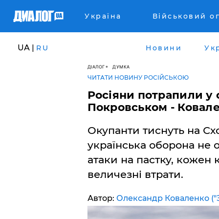
Україна
Військовий о
UA |
RU
Новини
Ук
ДІАЛОГ
ДУМКА
ЧИТАТИ НОВИНУ РОСІЙСЬКОЮ
​Росіяни потрапили у
Покровськом - Ковал
Окупанти тиснуть на Схо
українська оборона не о
атаки на пастку, кожен 
величезні втрати.
Автор:
Олександр Коваленко ("