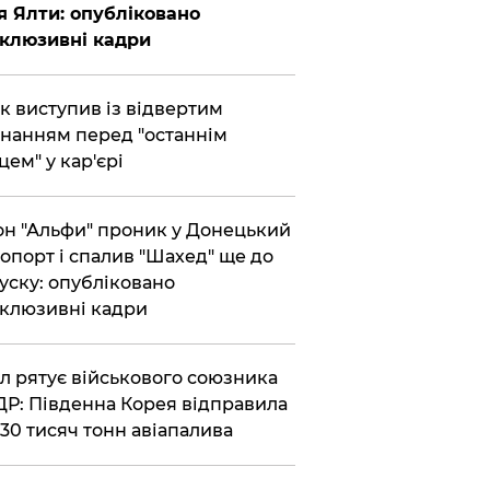
я Ялти: опубліковано
клюзивні кадри
ик виступив із відвертим
нанням перед "останнім
цем" у кар'єрі
он "Альфи" проник у Донецький
опорт і спалив "Шахед" ще до
уску: опубліковано
клюзивні кадри
ул рятує військового союзника
Р: Південна Корея відправила
30 тисяч тонн авіапалива