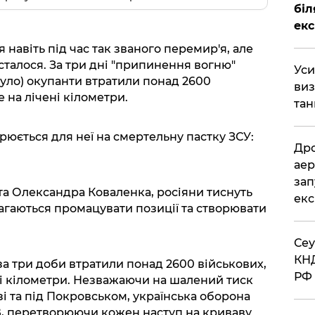
біл
екс
 навіть під час так званого перемир'я, але
сталося. За три дні "припинення вогню"
​Ус
було) окупанти втратили понад 2600
виз
 на лічені кілометри.
тан
юється для неї на смертельну пастку ЗСУ:
​Др
аер
зап
та Олександра Коваленка, росіяни тиснуть
екс
магаються промацувати позиції та створювати
​Се
КНД
 за три доби втратили понад 2600 військових,
РФ 
і кілометри. Незважаючи на шалений тиск
і та під Покровськом, українська оборона
, перетворюючи кожен наступ на криваву