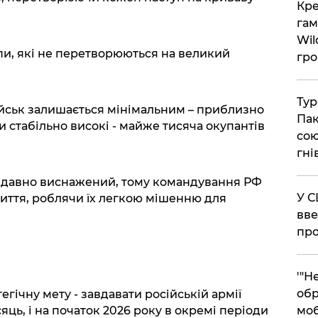
​Кр
гам
Wil
пи, які не перетворюються на великий
гро
​Ту
йськ залишається мінімальним – приблизно
Пак
и стабільно високі - майже тисяча окупантів
сою
гні
ї давно виснажений, тому командування РФ
​У 
иття, роблячи їх легкою мішенню для
вве
про
​'"
обр
егічну мету - завдавати російській армії
сяць, і на початок 2026 року в окремі періоди
моб