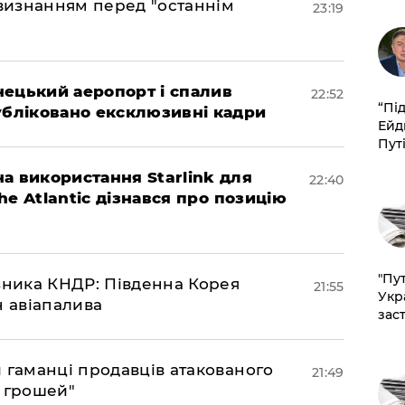
 визнанням перед "останнім
23:19
нецький аеропорт і спалив
22:52
​“Пі
убліковано ексклюзивні кадри
Ейд
Пут
а використання Starlink для
22:40
The Atlantic дізнався про позицію
"Пут
юзника КНДР: Південна Корея
21:55
Укр
н авіапалива
зас
и гаманці продавців атакованого
21:49
є грошей"