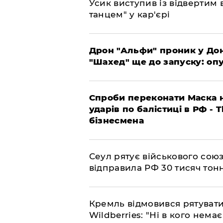
​Усик виступив із відвертим
танцем" у кар'єрі
​Дрон "Альфи" проник у До
"Шахед" ще до запуску: оп
​Спроби переконати Маска н
ударів по балістиці в РФ - 
бізнесмена
​Сеул рятує військового со
відправила РФ 30 тисяч тон
​Кремль відмовився рятуват
Wildberries: "Ні в кого нема