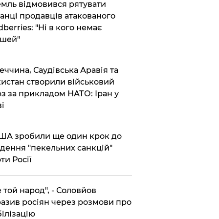
емль відмовився рятувати
анці продавців атакованого
dberries: "Ні в кого немає
шей"
реччина, Саудівська Аравія та
истан створили військовий
з за прикладом НАТО: Іран у
ві
США зробили ще один крок до
дення "пекельних санкцій"
ти Росії
Не той народ", - Соловйов
азив росіян через розмови про
ілізацію