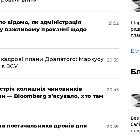
ло відомо, як адміністрація
​Ша
21:52
рад
 у важливому проханні щодо
пла
Бі
 кадрові плани Драпатого: Маркусу
20:59
 в ЗСУ
Б
зустріч колишніх чиновників
20:45
ни — Bloomberg з’ясувало, хто там
​Без
бал
 на постачальника дронів для
20:39
нов