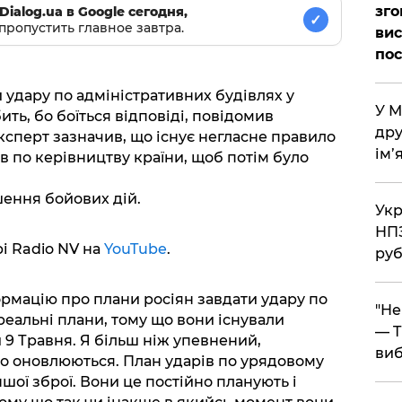
зго
Dialog.ua в Google сегодня,
✓
пропустить главное завтра.
вис
по
 удару по адміністративних будівлях у
​У 
ить, бо боїться відповіді, повідомив
дру
сперт зазначив, що існує негласне правило
ім’
ів по керівництву країни, щоб потім було
шення бойових дій.
​Ук
НПЗ
рі Radio NV на
YouTube
.
руб
рмацію про плани росіян завдати удару по
​"Н
 реальні плани, тому що вони існували
— T
и 9 Травня. Я більш ніж упевнений,
виб
йно оновлюються. План ударів по урядовому
іншої зброї. Вони це постійно планують і