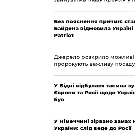
​Без пояснення причин: ста
Байдена відмовила Україні
Patriot
​Джерело розкрило можливі
пророкують важливу посаду
​У Відні відбулася таємна 
Європи та Росії щодо Украї
був
​У Німеччині зірвано замах
України: слід веде до Росії