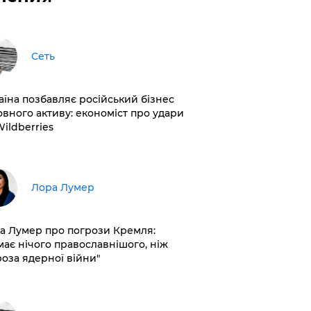
Сеть
раїна позбавляє російський бізнес
овного активу: економіст про удари
Wildberries
​Лора Лумер
а Лумер про погрози Кремля:
має нічого православнішого, ніж
роза ядерної війни"