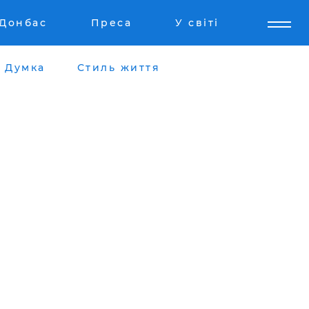
Донбас
Преса
У світі
Думка
Стиль життя