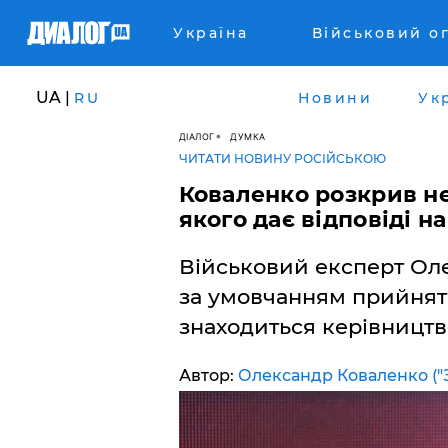
Україна
Військовий о
UA |
RU
Новини
Ук
ДІАЛОГ
ДУМКА
ЧИТАТИ НОВИНУ РОСІЙСЬКОЮ
Коваленко розкрив не
якого дає відповіді н
Військовий експерт Ол
за умовчанням прийнято
знаходиться керівництв
Автор:
Олександр Коваленко ("