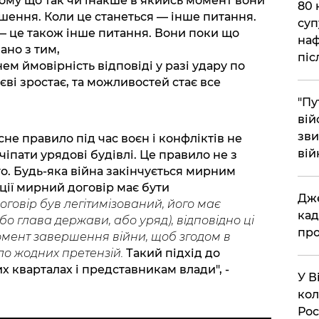
тому що так чи інакше в якийсь момент вони
​80
шення. Коли це станеться — інше питання.
суп
— це також інше питання. Вони поки що
наф
ано з тим,
піс
ем ймовірність відповіді у разі удару по
єві зростає, та можливостей стає все
"Пу
вій
зви
асне правило під час воєн і конфліктів не
вій
 чіпати урядові будівлі. Це правило не з
о. Будь-яка війна закінчується мирним
ції мирний договір має бути
​Дж
говір був легітимізований, його має
кад
бо глава держави, або уряд), відповідно ці
про
мент завершення війни, щоб згодом в
ло жодних претензій.
Такий підхід до
 кварталах і представникам влади", -
​У 
кол
Рос