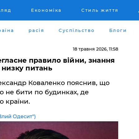
гляд
Економіка
Стиль життя
раїна
расія
Суспільство
Блоги
18 травня 2026, 11:58
гласне правило війни, знання
а низку питань
ександр Коваленко пояснив, що
 не бити по будинках, де
о країни.
Злий Одесит")