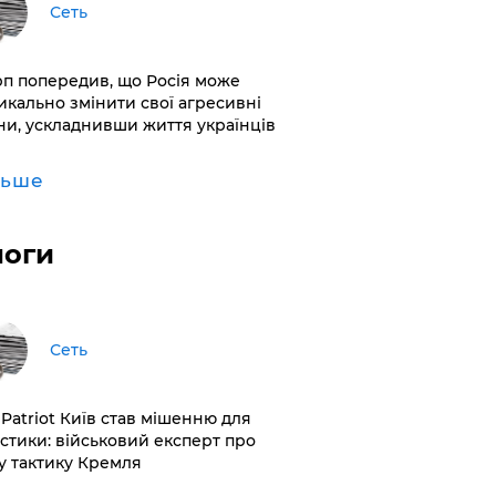
Сеть
рп попередив, що Росія може
икально змінити свої агресивні
ни, ускладнивши життя українців
льше
логи
Сеть
 Patriot Київ став мішенню для
істики: військовий експерт про
у тактику Кремля