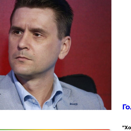
Го
​”Х