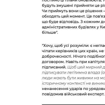
постійно ці плани оновлюють, 
будуть змушені прийняти це рі
Чи приймуть вони це рішення 
обходять цей момент. Це пов'яз
що буде відповідь. З кожним дн
адміністративних будівлях у Ки
більше".
"Хочу, щоб усі розуміли: є негл
чіпати керівників цих країн, не
доброчесності. Нічого подібног
договором. Навіть при капітуля
підписаний.
Щоб цей мирний до
підписувати легітимна влада (а
люди мають бути живими на мо
історичному контексті не виник
ненанесення ударів по урядових
повідомив військовий експерт.