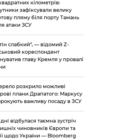
 квадратних кілометрів:
утники зафіксували велику
тову пляму біля порту Тамань
ля атаки ЗСУ
тін слабкий", — відомий Z-
ськовий кореспондент
нуватив главу Кремля у провалі
ни
ерело розкрило можливі
рові плани Драпатого: Маркусу
рокують важливу посаду в ЗСУ
Відні відбулася таємна зустріч
ишніх чиновників Європи та
ії щодо України — Bloomberg