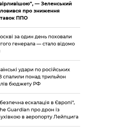
вірливішою”, — Зеленський
ловився про зниження
ставок ППО
Москві за один день поховали
гого генерала — стало відомо
я
раїнські удари по російських
 спалили понад трильйон
лів бюджету РФ
ебезпечна ескалація в Європі",
he Guardian про дрон із
ухівкою в аеропорту Лейпцига