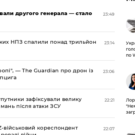
овали другого генерала — стало
23:49
ських НПЗ спалили понад трильйон
23:14
​Ук
гол
по 
ропі", — The Guardian про дрон із
23:06
йпцига
супутники зафіксували велику
Лор
22:21
амань після атаки ЗСУ
"Не
заг
 Z-військовий кореспондент
22:07
провалі війни