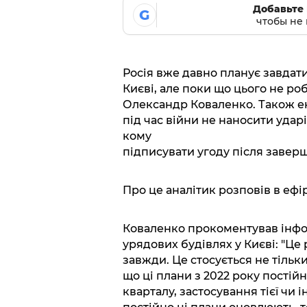
Добавьте 
G
чтобы не 
Росія вже давно планує завдати
Києві, але поки що цього не роб
Олександр Коваленко. Також ек
під час війни не наносити удар
кому
підписувати угоду після завер
Про це аналітик розповів в ефі
Коваленко прокоментував інфо
урядових будівлях у Києві: "Це
завжди. Це стосується не тільк
що ці плани з 2022 року пості
кварталу, застосування тієї чи 