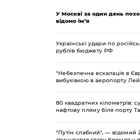
​У Москві за один день пох
відомо ім’я
​Українські удари по росій
рублів бюджету РФ
​"Небезпечна ескалація в Єв
вибухівкою в аеропорту Ле
​80 квадратних кілометрів: 
нафтову пляму біля порту Т
"Путін слабкий", — відомий
звинуватив главу Кремля у 