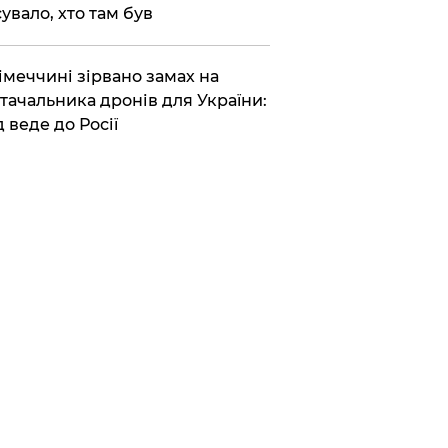
сувало, хто там був
Німеччині зірвано замах на
тачальника дронів для України:
д веде до Росії