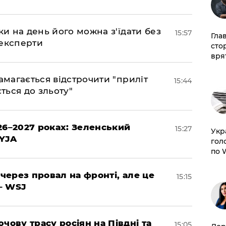
ки на день його можна з'їдати без
15:57
Гла
 експерти
сто
врят
амагається відстрочити "приліт
15:44
ться до зльоту"
26–2027 роках: Зеленський
15:27
​Ук
EYJA
гол
по 
 через провал на фронті, але це
15:15
– WSJ
чову трасу росіян на Півдні та
15:05