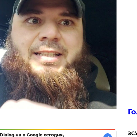
Го
ЗСУ
Dialog.ua в Google сегодня,