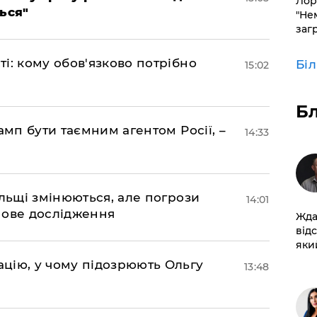
Лор
ься"
"Не
заг
і: кому обов'язково потрібно
Бі
15:02
Б
амп бути таємним агентом Росії, –
14:33
ольщі змінюються, але погрози
14:01
нове дослідження
Жда
від
який
цію, у чому підозрюють Ольгу
13:48