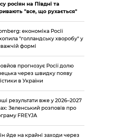
су росіян на Півдні та
ривають "все, що рухається"
omberg: економіка Росії
хопила "голландську хворобу" у
важчій формі
овйов прогнозує Росії долю
ецька через швидку появу
істики в України
ші результати вже у 2026–2027
ах: Зеленський розповів про
граму FREYJA
ін йде на крайні заходи через