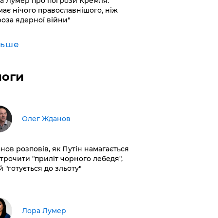
а Лумер про погрози Кремля:
має нічого православнішого, ніж
роза ядерної війни"
льше
логи
Олег Жданов
нов розповів, як Путін намагається
строчити "приліт чорного лебедя",
 "готується до зльоту"
​Лора Лумер