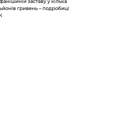
фанішиній заставу у кілька
ьйонів гривень – подробиці
К