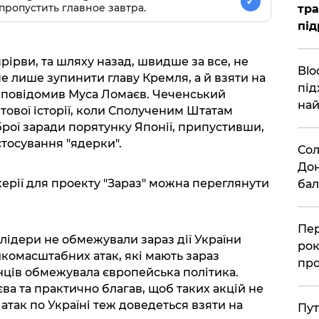
✓
пропустить главное завтра.
тра
під
рірви, та шляху назад, швидше за все, не
Blo
е лише зупинити главу Кремля, а й взяти на
під
ю, повідомив Муса Ломаєв. Чеченський
най
ітової історії, коли Сполученим Штатам
брої заради порятунку Японії, припустивши,
стосування "ядерки".
Сол
Дон
керії для проекту "Зараз" можна переглянути
бал
Пер
 лідери не обмежували зараз дії України
рок
икомасштабних атак, які мають зараз
про
нців обмежувала європейська політика.
ва та практично благав, щоб таких акцій не
 атак по Україні теж доведеться взяти на
Пут