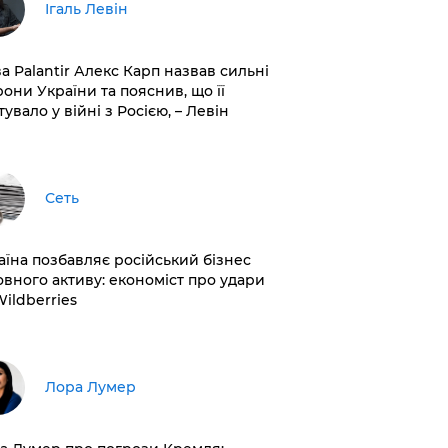
Ігаль Левін
ва Palantir Алекс Карп назвав сильні
рони України та пояснив, що її
увало у війні з Росією, – Левін
Сеть
раїна позбавляє російський бізнес
овного активу: економіст про удари
Wildberries
​Лора Лумер