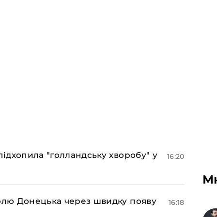
підхопила "голландську хворобу" у
16:20
М
долю Донецька через швидку появу
16:18