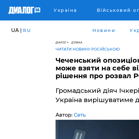
Україна
Військовий о
UA |
RU
Новини
Ук
ДІАЛОГ
ДУМКА
ЧИТАТИ НОВИНУ РОСІЙСЬКОЮ
Чеченський опозиціо
може взяти на себе в
рішення про розвал 
Громадський діяч Ічкер
Україна вирішуватиме д
Автор:
Сеть