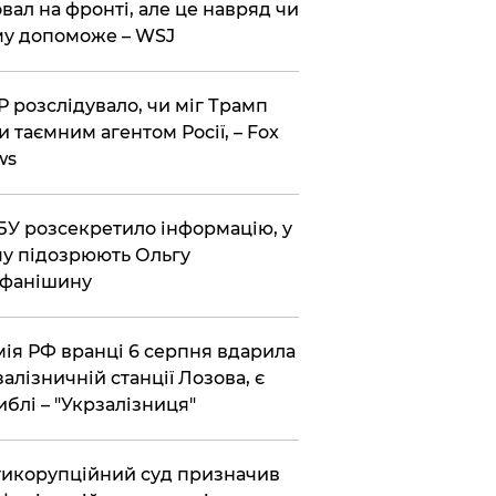
вал на фронті, але це навряд чи
у допоможе – WSJ
 розслідувало, чи міг Трамп
и таємним агентом Росії, – Fox
ws
У розсекретило інформацію, у
у підозрюють Ольгу
ефанішину
ія РФ вранці 6 серпня вдарила
залізничній станції Лозова, є
иблі – "Укрзалізниця"
икорупційний суд призначив