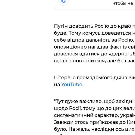
G
чтобы не 
Путін доводить Росію до краю п
буде. Тому комусь доведеться н
себе відповідальність за Росі
опозиціонер нагадав факт із св
довелося вдатися до ядерної з
що все повториться, але без за
Інтерв'ю громадського діяча Іч
на
YouTube
.
"Тут дуже важливо, щоб західні
щодо Росії, тому що до цих вел
систематичний характер, украї
Завжди хтось приїжджав до Киє
було. На жаль, наслідки ось цих