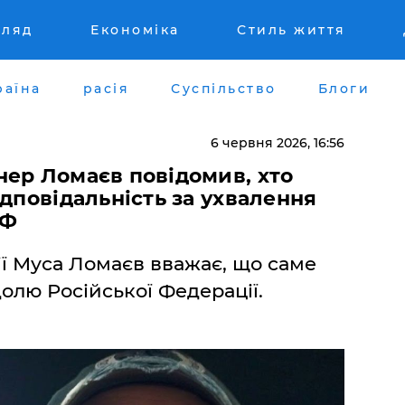
гляд
Економіка
Стиль життя
раїна
расія
Суспільство
Блоги
6 червня 2026, 16:56
нер Ломаєв повідомив, хто
ідповідальність за ухвалення
РФ
ії Муса Ломаєв вважає, що саме
олю Російської Федерації.