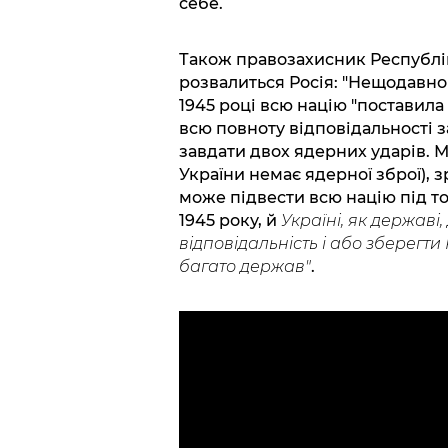
себе.
Також правозахисник Республі
розвалиться Росія: "Нещодавно 
1945 році всю націю "поставила 
всю повноту відповідальності за
завдати двох ядерних ударів. М
України немає ядерної зброї), з
може підвести всю націю під т
1945 року, й
Україні, як державі
відповідальність і або зберегти
багато держав"
.