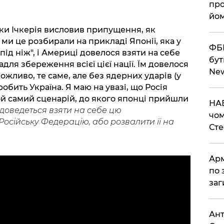
про
йом
ки Ічкерія висловив припущення, як
ми це розбирали на прикладі Японії, яка у
ФБР
під ніж", і Америці довелося взяти на себе
бут
для збереження всієї цієї нації. Їм довелося
Ne
ожливо, те саме, але без ядерних ударів (у
робить Україна. Я маю на увазі, що Росія
ой самий сценарій, до якого японці прийшли
НАБ
, доведеться взяти на себе цю
чом
 Російську Федерацію, або розвалити її на
Ст
Арм
по 
заг
Ант