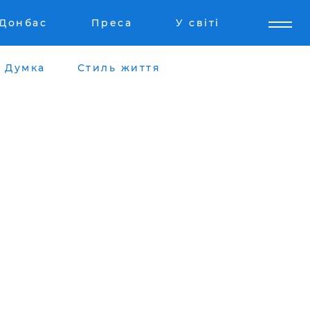
Донбас
Преса
У світі
Думка
Стиль життя