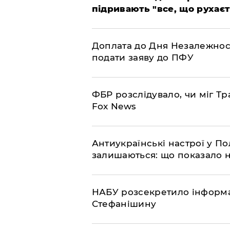
підривають "все, що рухаєт
Доплата до Дня Незалежност
подати заяву до ПФУ
ФБР розслідувало, чи міг Тр
Fox News
Антиукраїнські настрої у П
залишаються: що показало 
НАБУ розсекретило інформа
Стефанішину