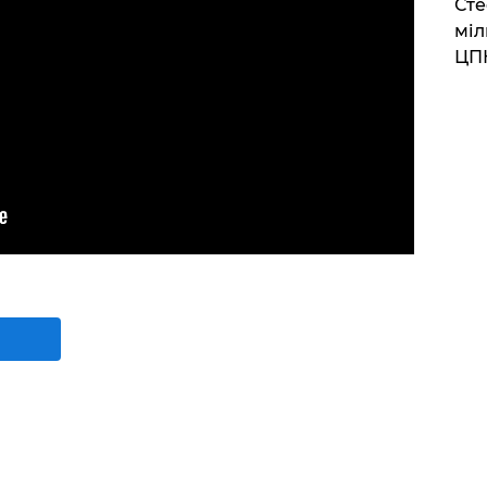
Сте
міл
ЦП