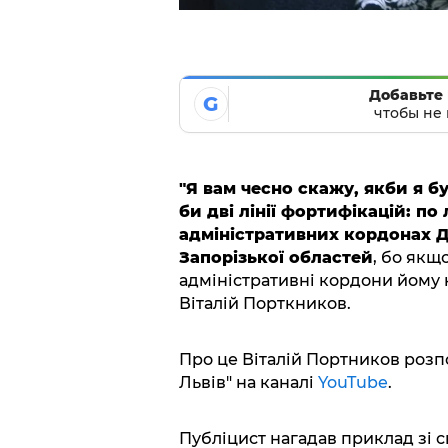
Добавьте 
G
чтобы не 
"Я вам чесно скажу, якби я б
би дві лінії фортифікацій: по 
адміністративних кордонах До
Запорізької областей
, бо якщо
адміністративні кордони йому н
Віталій Порткников.
Про це Віталій Портников розпо
Львів" на каналі
YouTube
.
Публіцист нагадав приклад зі св