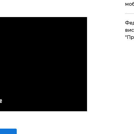
моб
​Фе
вис
"Пр