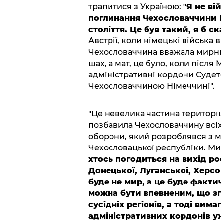
трапитися з Україною:
"Я не ві
поглинання Чехословаччини Н
століття. Це був такий, я б ск
Австрії, коли німецькі війська
Чехословаччина вважала мирним
шах, а мат, це було, коли післ
адміністративні кордони Судетс
Чехословаччиною Німеччині".
"Це невелика частина території
позбавила Чехословаччину всіх 
оборони, який розроблявся з 
Чехословацької республіки. Ми
хтось погодиться на вихід ро
Донецької, Луганської, Херсон
буде не мир,
а це буде фактич
можна бути впевненим, що зг
сусідніх регіонів, а тоді вим
адміністративних кордонів у