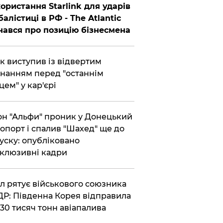
ористання Starlink для ударів
балістиці в РФ - The Atlantic
нався про позицію бізнесмена
ик виступив із відвертим
нанням перед "останнім
цем" у кар'єрі
он "Альфи" проник у Донецький
опорт і спалив "Шахед" ще до
уску: опубліковано
клюзивні кадри
ул рятує військового союзника
Р: Південна Корея відправила
30 тисяч тонн авіапалива