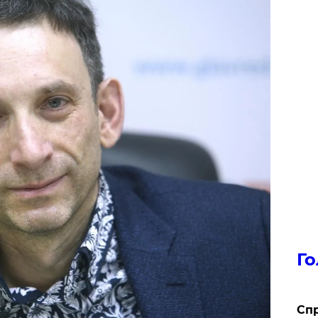
Го
​Сп