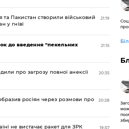
ія та Пакистан створили військовий
21:19
Соц
н у гніві
про
Бі
рок до введення "пекельних
21:15
Б
дили про загрозу повної анексії
20:35
в образив росіян через розмови про
20:28
Заг
мож
поо
зби
аїні не вистачає ракет для ЗРК
19:57