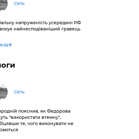
Сеть
іальну напруженість усередині РФ
вокує найнесподіваніший гравець
льше
логи
Сеть
ородній пояснив, як Федорова
уть "використати втемну",
біцявши те, чого виконувати не
раються