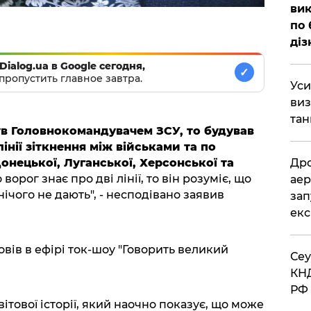
вик
по 
діз
Dialog.ua в Google сегодня,
✓
пропустить главное завтра.
​Ус
виз
тан
ув Головнокомандувачем ЗСУ, то будував
лінії зіткнення між військами та по
нецької, Луганської, Херсонської та
​Др
 ворог знає про дві лінії, то він розуміє, що
аер
ічого не дають", - несподівано заявив
зап
екс
вів в ефірі ток-шоу "Говорить великий
​Се
КНД
РФ 
ітової історії, який наочно показує, що може