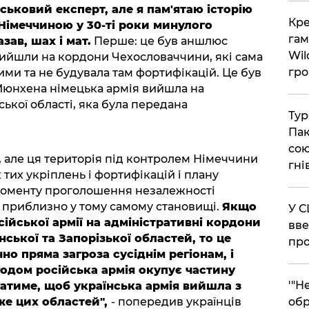
йськовий експерт, але я пам'ятаю історію
​Кр
імеччиною у 30-ті роки минулого
гам
азав, шах і мат.
Перше: це був аншлюс
Wil
 вийшли на кордони Чехословаччини, які сама
гро
и та не будувала там фортифікацій. Це був
я Мюнхена німецька армія вийшла на
ької області, яка була передана
​Ту
Пак
сою
, але ця територія під контролем Німеччини
гні
тих укріплень і фортифікацій і плану
моменту проголошення незалежності
 приблизно у тому самому становищі.
Якщо
​У 
сійської армії на адміністративні кордони
вве
ської та Запорізької областей, то це
про
но пряма загроза сусіднім регіонам, і
одом російська армія окупує частину
​'"
агатиме, щоб українська армія вийшла з
же цих областей",
- попередив українців
обр