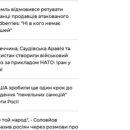
емль відмовився рятувати
анці продавців атакованого
dberries: "Ні в кого немає
шей"
реччина, Саудівська Аравія та
истан створили військовий
з за прикладом НАТО: Іран у
ві
США зробили ще один крок до
дення "пекельних санкцій"
ти Росії
Не той народ", - Соловйов
азив росіян через розмови про