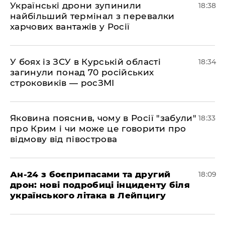
​Українські дрони зупинили
18:38
найбільший термінал з перевалки
харчових вантажів у Росії
​У боях із ЗСУ в Курській області
18:34
загинули понад 70 російських
строковиків — росЗМІ
​Яковина пояснив, чому в Росії "забули"
18:33
про Крим і чи може це говорити про
відмову від півострова
​Ан-24 з боєприпасами та другий
18:09
дрон: нові подробиці інциденту біля
українського літака в Лейпцигу