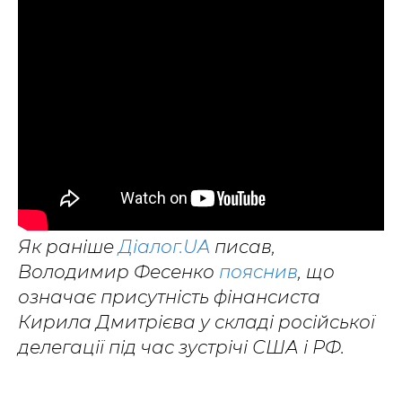
Як раніше
Діалог.UA
писав,
Володимир Фесенко
пояснив
, що
означає присутність фінансиста
Кирила Дмитрієва у складі російської
делегації під час зустрічі США і РФ.