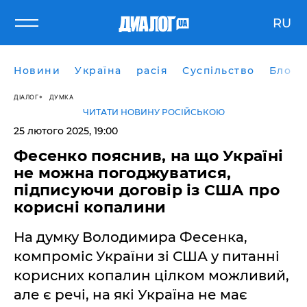
RU
Новини
Україна
расія
Суспільство
Блоги
ДІАЛОГ
ДУМКА
ЧИТАТИ НОВИНУ РОСІЙСЬКОЮ
25 лютого 2025, 19:00
Фесенко пояснив, на що Україні
не можна погоджуватися,
підписуючи договір із США про
корисні копалини
На думку Володимира Фесенка,
компроміс України зі США у питанні
корисних копалин цілком можливий,
але є речі, на які Україна не має