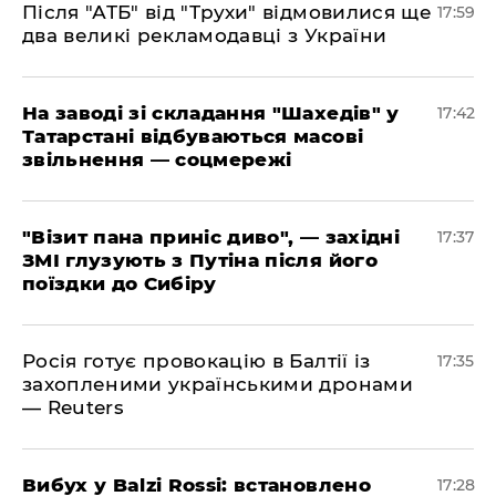
​Після "АТБ" від "Трухи" відмовилися ще
17:59
два великі рекламодавці з України
​На заводі зі складання "Шахедів" у
17:42
Татарстані відбуваються масові
звільнення — соцмережі
"Візит пана приніс диво", — західні
17:37
ЗМІ глузують з Путіна після його
поїздки до Сибіру
Росія готує провокацію в Балтії із
17:35
захопленими українськими дронами
— Reuters
​Вибух у Balzi Rossi: встановлено
17:28