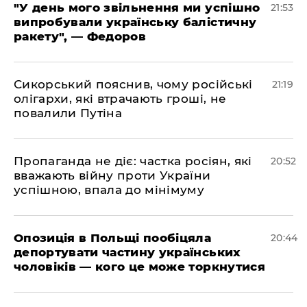
​"У день мого звільнення ми успішно
21:53
випробували українську балістичну
ракету", — Федоров
​Сикорський пояснив, чому російські
21:19
олігархи, які втрачають гроші, не
повалили Путіна
​Пропаганда не діє: частка росіян, які
20:52
вважають війну проти України
успішною, впала до мінімуму
​Опозиція в Польщі пообіцяла
20:44
депортувати частину українських
чоловіків — кого це може торкнутися