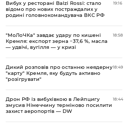
​Вибух у ресторані Balzi Rossi: стало
19:16
відомо про нових постраждалих у
родині головнокомандувача ВКС РФ
​"МоЛоЧКа" завдає удару по кишені
18:58
Кремля: експорт зерна −37,6 %, масла
— удвічі, вугілля — у кризі
​Дикий розповів про останню неядерну
18:49
"карту" Кремля, яку будуть активно
"розігрувати"
​Дрон РФ із вибухівкою в Лейпцигу
18:44
змусив Німеччину терміново посилити
захист аеропортів — DW