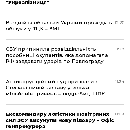
"Укрзалізниця"
В одній із областей України проводять
12:20
обшуки у ТЦК – ЗМІ
СБУ припинила розвіддіяльність
11:38
пособниці окупантів, яка допомагала
РФ завдавати ударів по Павлограду
Антикорупційний суд призначив
11:24
Стефанішиній заставу у кілька
мільйонів гривень – подробиці ЦПК
Екскомандиру логістики Повітряних
11:09
сил ЗСУ висунули нову підозру – Офіс
Генпрокурора