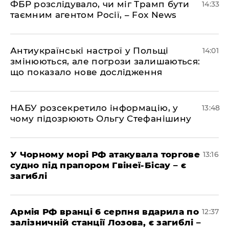
ФБР розслідувало, чи міг Трамп бути
14:33
таємним агентом Росії, – Fox News
Антиукраїнські настрої у Польщі
14:01
змінюються, але погрози залишаються:
що показало нове дослідження
НАБУ розсекретило інформацію, у
13:48
чому підозрюють Ольгу Стефанішину
У Чорному морі РФ атакувала торгове
13:16
судно під прапором Гвінеї-Бісау – є
загиблі
Армія РФ вранці 6 серпня вдарила по
12:37
залізничній станції Лозова, є загиблі –