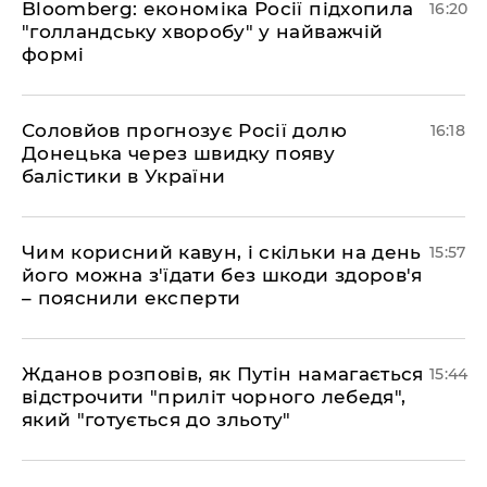
Bloomberg: економіка Росії підхопила
16:20
"голландську хворобу" у найважчій
формі
Соловйов прогнозує Росії долю
16:18
Донецька через швидку появу
балістики в України
Чим корисний кавун, і скільки на день
15:57
його можна з'їдати без шкоди здоров'я
– пояснили експерти
Жданов розповів, як Путін намагається
15:44
відстрочити "приліт чорного лебедя",
який "готується до зльоту"