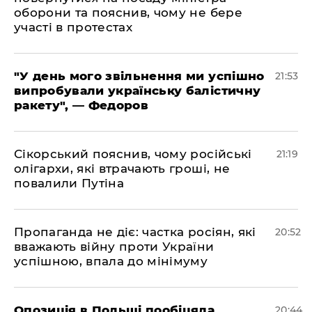
оборони та пояснив, чому не бере
участі в протестах
​"У день мого звільнення ми успішно
21:53
випробували українську балістичну
ракету", — Федоров
​Сікорський пояснив, чому російські
21:19
олігархи, які втрачають гроші, не
повалили Путіна
​Пропаганда не діє: частка росіян, які
20:52
вважають війну проти України
успішною, впала до мінімуму
​Опозиція в Польщі пообіцяла
20:44