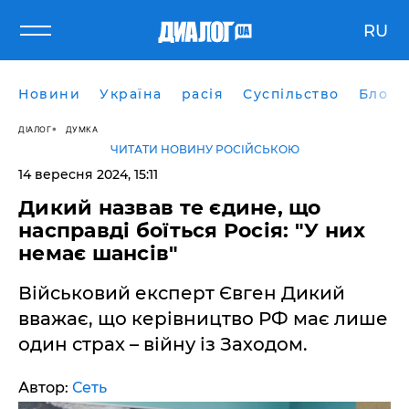
RU
Новини
Україна
расія
Суспільство
Блоги
ДІАЛОГ
ДУМКА
ЧИТАТИ НОВИНУ РОСІЙСЬКОЮ
14 вересня 2024, 15:11
Дикий назвав те єдине, що
насправді боїться Росія: "У них
немає шансів"
Військовий експерт Євген Дикий
вважає, що керівництво РФ має лише
один страх – війну із Заходом.
Автор:
Сеть