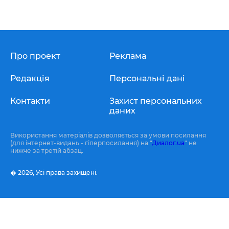
Про проект
Реклама
Редакція
Персональні дані
Контакти
Захист персональних
даних
Використання матеріалів дозволяється за умови посилання
(для інтернет-видань - гіперпосилання) на "
Диалог.ua
" не
нижче за третій абзац.
� 2026,
Усі права захищені.