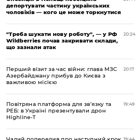
депортувати частину українських
чоловіків — кого це може торкнутися
​"Треба шукати нову роботу", — у РФ
20:24
Wildberries почав закривати склади,
що зазнали атак
​Перший візит за час війни: глава МЗС
20:17
Азербайджану прибув до Києва з
важливою місією
​Повітряна платформа для зв’язку та
19:49
РЕБ: в Україні презентували дрон
Highline-T
​Чалий попередив про наступний крок
19:44