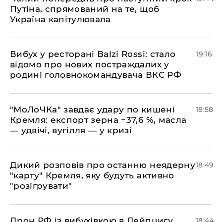
Путіна, спрямований на те, щоб
Україна капітулювала
​Вибух у ресторані Balzi Rossi: стало
19:16
відомо про нових постраждалих у
родині головнокомандувача ВКС РФ
​"МоЛоЧКа" завдає удару по кишені
18:58
Кремля: експорт зерна −37,6 %, масла
— удвічі, вугілля — у кризі
​Дикий розповів про останню неядерну
18:49
"карту" Кремля, яку будуть активно
"розігрувати"
​Дрон РФ із вибухівкою в Лейпцигу
18:44