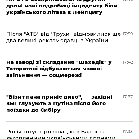
дрон: нові подробиці інциденту біля
українського літака в Лейпцигу
​Після "АТБ" від "Трухи" відмовилися ще
17:59
два великі рекламодавці з України
​На заводі зі складання "Шахедів" у
17:42
Татарстані відбуваються масові
звільнення — соцмережі
"Візит пана приніс диво", — західні
17:37
ЗМІ глузують з Путіна після його
поїздки до Сибіру
Росія готує провокацію в Балтії із
17:35
захопленими українськими дронами