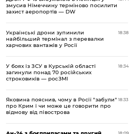
змусив Німеччину терміново посилити
захист аеропортів — DW
​Українські дрони зупинили
18:38
найбільший термінал з перевалки
харчових вантажів у Росії
​У боях із ЗСУ в Курській області
18:34
загинули понад 70 російських
строковиків — росЗМІ
​Яковина пояснив, чому в Росії "забули"
18:33
про Крим і чи може це говорити про
відмову від півострова
​Ан-24 з боєприпасами та другий
18:09