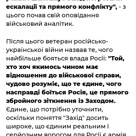
ескалації та прямого конфлікту",
- з
цього почав свій оповідання
військовий аналітик.
Після цього ветеран російсько-
української війни назвав те, чого
найбільше бояться влада Росії:
"Той,
хто хоч якимось чином має
відношення до військової справи,
чудово розуміє, що те єдине, чого
насправді боїться Росія, це прямого
збройного зіткнення із Заходом.
Єдине, що потрібно уточнити,
оскільки поняття "Захід" досить
широке, що єдиним реальним і
серйозним ворогом для Росії є армія