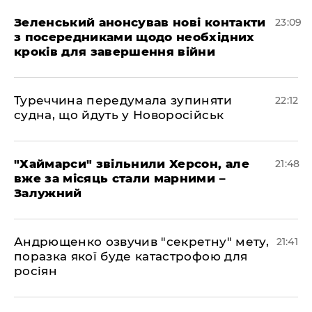
Зеленський анонсував нові контакти
23:09
з посередниками щодо необхідних
кроків для завершення війни
Туреччина передумала зупиняти
22:12
судна, що йдуть у Новоросійськ
"Хаймарси" звільнили Херсон, але
21:48
вже за місяць стали марними –
Залужний
Андрющенко озвучив "секретну" мету,
21:41
поразка якої буде катастрофою для
росіян