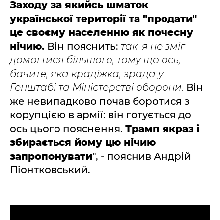
Заходу за якийсь шматок
української території та "продати"
це своєму населенню як почесну
нічию.
Він пояснить:
так, я не зміг
домогтися більшого, тому що ось,
бачите, яка крадіжка, зрада у
Генштабі та Міністерстві оборони.
Він
же невипадково почав боротися з
корупцією в армії: він готується до
ось цього пояснення.
Трамп якраз і
збирається йому цю нічию
запропонувати
", - пояснив Андрій
Піонтковський.