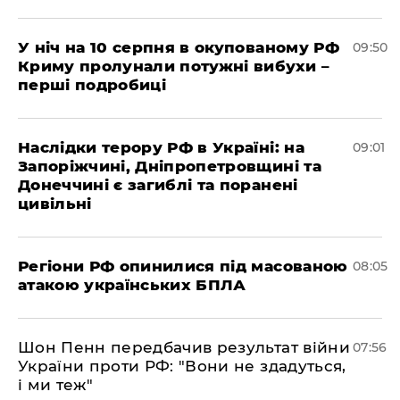
У ніч на 10 серпня в окупованому РФ
09:50
Криму пролунали потужні вибухи –
перші подробиці
Наслідки терору РФ в Україні: на
09:01
Запоріжчині, Дніпропетровщині та
Донеччині є загиблі та поранені
цивільні
Регіони РФ опинилися під масованою
08:05
атакою українських БПЛА
Шон Пенн передбачив результат війни
07:56
України проти РФ: "Вони не здадуться,
і ми теж"