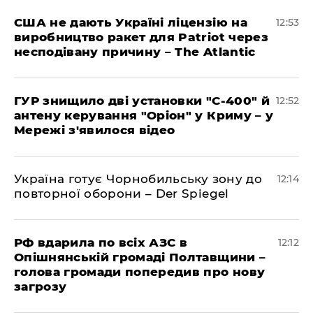
США не дають Україні ліцензію на
12:53
виробництво ракет для Patriot через
несподівану причину – The Atlantic
ГУР знищило дві установки "С-400" й
12:52
антену керування "Оріон" у Криму – у
Мережі з'явилося відео
Україна готує Чорнобильську зону до
12:14
повторної оборони – Der Spiegel
РФ вдарила по всіх АЗС в
12:12
Опішнянській громаді Полтавщини –
голова громади попередив про нову
загрозу