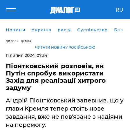
RU
Новини
Україна
расія
Суспільство
Блоги
ДІАЛОГ
ДУМКА
ЧИТАТИ НОВИНУ РОСІЙСЬКОЮ
11 липня 2024, 07:34
Піонтковський розповів, як
Путін спробує використати
Захід для реалізації хитрого
задуму
Андрій Піонтковський запевнив, що у
глави Кремля тепер стоїть нове
завдання, вже не пов'язане з надіями
на перемогу.