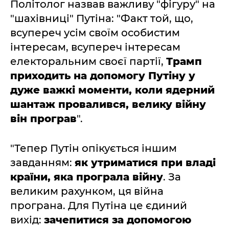
Політолог назвав важливу "фігуру" на
"шахівниці" Путіна: "Факт той, що,
всупереч усім своїм особистим
інтересам, всупереч інтересам
електоральним своєї партії,
Трамп
приходить на допомогу Путіну у
дуже важкі моменти, коли ядерний
шантаж провалився, велику війну
він програв
".
"Тепер Путін опікується іншим
завданням:
як утриматися при владі
країни, яка програла війну
. За
великим рахунком, ця війна
програна. Для Путіна це єдиний
вихід:
зачепитися за допомогою