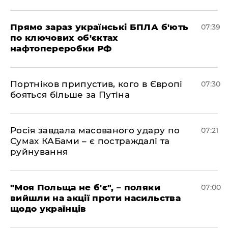
Прямо зараз українські БПЛА б'ють
07:39
по ключових об'єктах
нафтопереробки РФ
Портніков припустив, кого в Європі
07:30
бояться більше за Путіна
Росія завдала масованого удару по
07:21
Сумах КАБами – є постраждалі та
руйнування
"Моя Польща не б'є", – поляки
07:00
вийшли на акції проти насильства
щодо українців