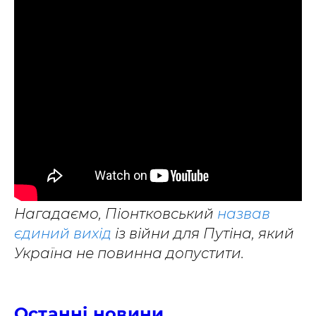
Нагадаємо, Піонтковський
назвав
єдиний вихід
із війни для Путіна, який
Україна не повинна допустити.
Останні новини