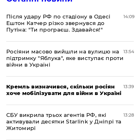
Після удару РФ по стадіону в Одесі
14:09
Ештон Катчер різко звернувся до
Путіна: "Ти програєш. Здавайся!"
Росіяни масово вийшли на вулицю на
13:54
підтримку "Яблука", яке виступає проти
війни в Україні
Кремль визначився, скільки росіян
13:39
хоче мобілізувати для війни в Україні
СБУ викрила трьох агентів РФ, які
13:28
активували десятки Starlink у Дніпрі та
Житомирі