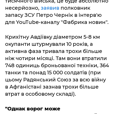
тисячного війська, це буде абсолютно
несерйозно,
заявив
полковник
запасу ЗСУ Петро Чернік в інтерв'ю
для YouTube-каналу "Фабрика новин".
Крихітну Авдіївку діаметром 5-8 км
окупанти штурмували 10 років, а
активна фаза тривала трохи більше
ніж чотири місяці. Там вони втратили
748 одиниць броньованої техніки, 364
танки та понад 15 000 солдатів (при
цьому Радянський Союз за всю війну
в Афганістані зазнав трохи більше
втрат в особовому складі).
"Однак ворог може