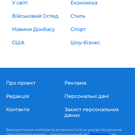
У світі
Економіка
Військовий Огляд
Стиль
Новини Донбасу
Спорт
США
Шоу-бізнес
Про проект
Реклама
Редакція
Персональні дані
Контакти
Захист персональних
даних
Використання матеріалів дозволяється за умови посилання
(для інтернет-видань - гіперпосилання) на "
Диалог.ua
" не