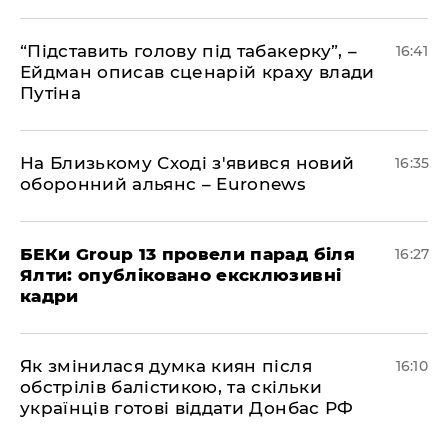
​“Підставить голову під табакерку”, –
16:41
Ейдман описав сценарій краху влади
Путіна
На Близькому Сході з'явився новий
16:35
оборонний альянс – Euronews
БЕКи Group 13 провели парад біля
16:27
Ялти: опубліковано ексклюзивні
кадри
Як змінилася думка киян після
16:10
обстрілів балістикою, та скільки
українців готові віддати Донбас РФ