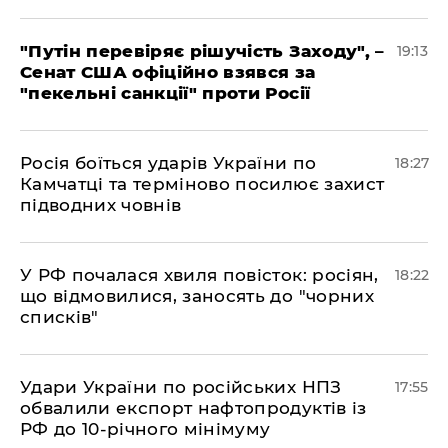
​"Путін перевіряє рішучість Заходу", –
19:13
Сенат США офіційно взявся за
"пекельні санкції" проти Росії
​Росія боїться ударів України по
18:27
Камчатці та терміново посилює захист
підводних човнів
​У РФ почалася хвиля повісток: росіян,
18:22
що відмовилися, заносять до "чорних
списків"
​Удари України по російських НПЗ
17:55
обвалили експорт нафтопродуктів із
РФ до 10-річного мінімуму