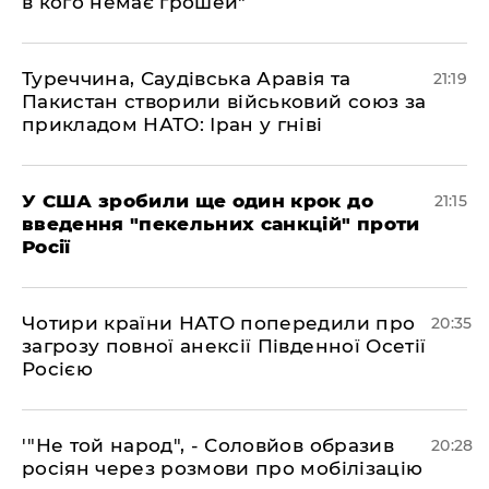
в кого немає грошей"
​Туреччина, Саудівська Аравія та
21:19
Пакистан створили військовий союз за
прикладом НАТО: Іран у гніві
​У США зробили ще один крок до
21:15
введення "пекельних санкцій" проти
Росії
​Чотири країни НАТО попередили про
20:35
загрозу повної анексії Південної Осетії
Росією
​'"Не той народ", - Соловйов образив
20:28
росіян через розмови про мобілізацію