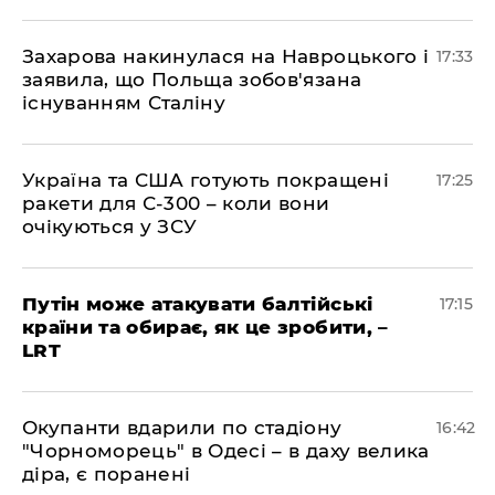
​Захарова накинулася на Навроцького і
17:33
заявила, що Польща зобов'язана
існуванням Сталіну
​Україна та США готують покращені
17:25
ракети для С-300 – коли вони
очікуються у ЗСУ
​Путін може атакувати балтійські
17:15
країни та обирає, як це зробити, –
LRT
​Окупанти вдарили по стадіону
16:42
"Чорноморець" в Одесі – в даху велика
діра, є поранені