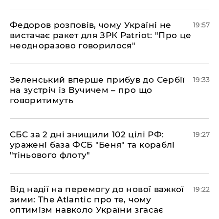
​Федоров розповів, чому Україні не
19:57
вистачає ракет для ЗРК Patriot: "Про це
неодноразово говорилося"
​Зеленський вперше прибув до Сербії
19:33
на зустріч із Вучичем – про що
говоритимуть
​СБС за 2 дні знищили 102 цілі РФ:
19:27
уражені база ФСБ "Беня" та кораблі
"тіньового флоту"
​Від надії на перемогу до нової важкої
19:22
зими: The Atlantic про те, чому
оптимізм навколо України згасає