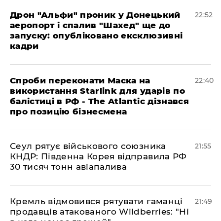
​Дрон "Альфи" проник у Донецький
22:52
аеропорт і спалив "Шахед" ще до
запуску: опубліковано ексклюзивні
кадри
​Спроби переконати Маска на
22:40
використання Starlink для ударів по
балістиці в РФ - The Atlantic дізнався
про позицію бізнесмена
​Сеул рятує військового союзника
21:55
КНДР: Південна Корея відправила РФ
30 тисяч тонн авіапалива
​Кремль відмовився рятувати гаманці
21:49
продавців атакованого Wildberries: "Ні