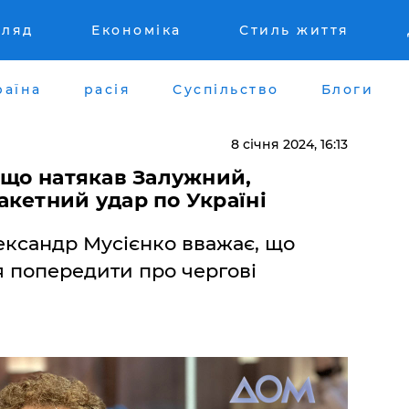
гляд
Економіка
Стиль життя
раїна
расія
Суспільство
Блоги
8 січня 2024, 16:13
 що натякав Залужний,
кетний удар по Україні
ександр Мусієнко вважає, що
 попередити про чергові