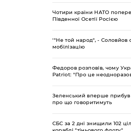
​Чотири країни НАТО попере
Південної Осетії Росією
​'"Не той народ", - Соловйо
мобілізацію
​Федоров розповів, чому Укр
Patriot: "Про це неодноразо
​Зеленський вперше прибув д
про що говоритимуть
​СБС за 2 дні знищили 102 ці
кораблі "тіньового флоту"