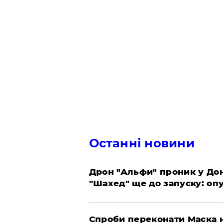
Останні новини
​Дрон "Альфи" проник у До
"Шахед" ще до запуску: оп
​Спроби переконати Маска н