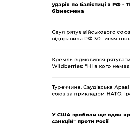
ударів по балістиці в РФ - 
бізнесмена
​Сеул рятує військового со
відправила РФ 30 тисяч тон
​Кремль відмовився рятуват
Wildberries: "Ні в кого нема
​Туреччина, Саудівська Арав
союз за прикладом НАТО: Іра
​У США зробили ще один к
санкцій" проти Росії