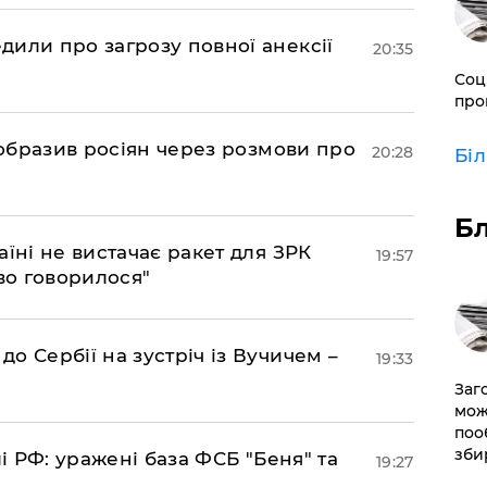
дили про загрозу повної анексії
20:35
Соц
про
в образив росіян через розмови про
20:28
Бі
Б
аїні не вистачає ракет для ЗРК
19:57
во говорилося"
о Сербії на зустріч із Вучичем –
19:33
Заг
мож
поо
зби
лі РФ: уражені база ФСБ "Беня" та
19:27