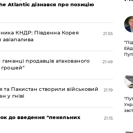
The Atlantic дізнався про позицію
юзника КНДР: Південна Корея
21:55
н авіапалива
​“Пі
Ейд
Пут
и гаманці продавців атакованого
21:49
є грошей"
ія та Пакистан створили військовий
21:19
н у гніві
"Пут
Укр
зас
рок до введення "пекельних
21:15