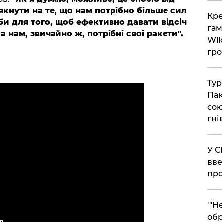
кнути на те, що нам потрібно більше сил
​Кр
соби для того, щоб ефективно давати відсіч
гам
 а нам, звичайно ж, потрібні свої ракети".
Wil
гро
​Ту
Пак
сою
гні
​У 
вве
про
​'"
обр