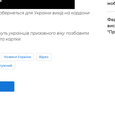
моб
 обернеться для України вихід на кордони
​Фе
вис
"Пр
жуть українців призовного віку позбавити
та картки.
Новини України
Відео
алужний