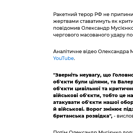
Ракетний терор РФ не припинит
жертвами ставатимуть як критич
повідомив Олександр Мусієнко
чергового масованого удару по 
Аналітичне відео Олександра М
YouTube
.
"Зверніть неувагу, що Головн
об'єкти були цілями, та Вале
об'єкти цивільної та критичн
військові об'єкти, тобто це на
атакувати об'єкти нашої обор
й військові. Ворог змінює під
британська розвідка",
- висло
Потім Олександр Мусієнко дод