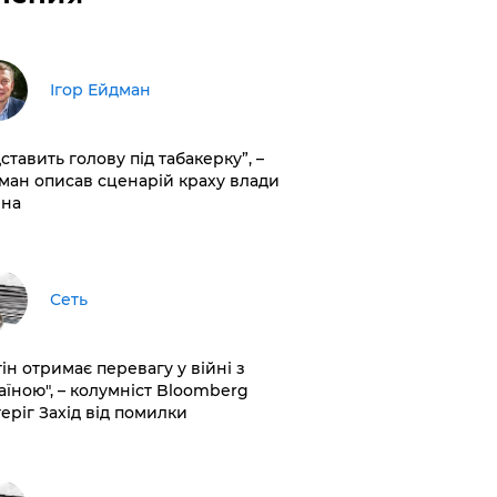
Ігор Ейдман
дставить голову під табакерку”, –
ман описав сценарій краху влади
іна
Сеть
ін отримає перевагу у війні з
аїною", – колумніст Bloomberg
теріг Захід від помилки