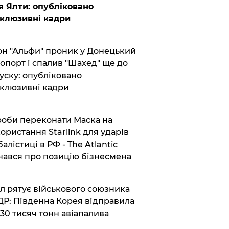
я Ялти: опубліковано
клюзивні кадри
он "Альфи" проник у Донецький
опорт і спалив "Шахед" ще до
уску: опубліковано
клюзивні кадри
роби переконати Маска на
ористання Starlink для ударів
балістиці в РФ - The Atlantic
нався про позицію бізнесмена
ул рятує військового союзника
Р: Південна Корея відправила
30 тисяч тонн авіапалива