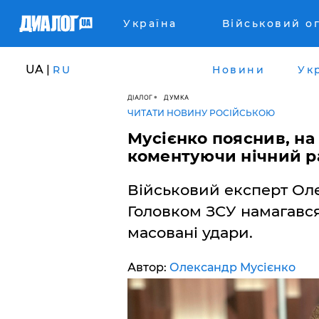
Україна
Військовий о
UA |
RU
Новини
Ук
ДІАЛОГ
ДУМКА
ЧИТАТИ НОВИНУ РОСІЙСЬКОЮ
Мусієнко пояснив, на
коментуючи нічний ра
Військовий експерт Ол
Головком ЗСУ намагався
масовані удари.
Автор:
Олександр Мусієнко