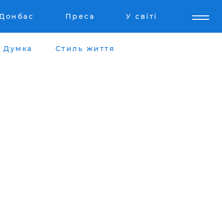
Донбас
Преса
У світі
Думка
Стиль життя