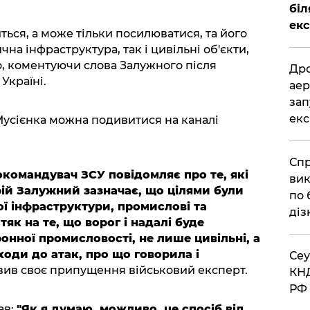
біл
екс
ься, а може тільки посилюватися, та його
на інфраструктура, так і цивільні об'єкти,
, коментуючи слова Залужного після
​Др
Україні.
аер
зап
екс
усієнка можна подивитися на каналі
​Сп
окомандувач ЗСУ повідомляє про те, які
вик
рій Залужний зазначає, що цілями були
по 
ої інфраструктури, промислові та
діз
тяк на те, що ворог і надалі буде
онної промисловості, не лише цивільні, а
ходи до атак, про що говорила і
​Се
вив своє припущення військовий експерт.
КНД
РФ 
ав:
"Як я думаю, можливо, це спосіб від