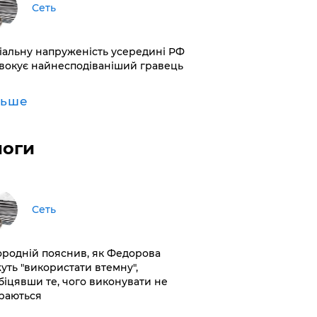
Сеть
іальну напруженість усередині РФ
вокує найнесподіваніший гравець
льше
логи
Сеть
ородній пояснив, як Федорова
уть "використати втемну",
біцявши те, чого виконувати не
раються