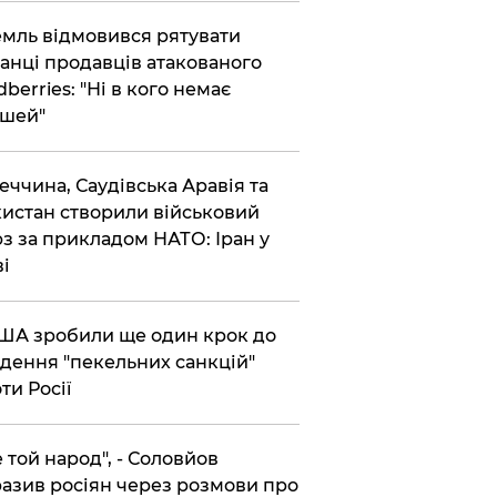
емль відмовився рятувати
анці продавців атакованого
dberries: "Ні в кого немає
шей"
реччина, Саудівська Аравія та
истан створили військовий
з за прикладом НАТО: Іран у
ві
США зробили ще один крок до
дення "пекельних санкцій"
ти Росії
Не той народ", - Соловйов
азив росіян через розмови про