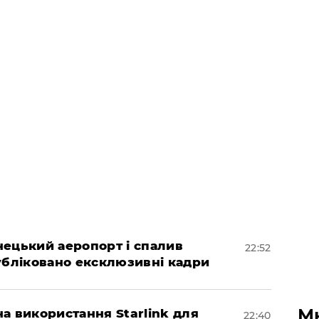
нецький аеропорт і спалив
22:52
убліковано ексклюзивні кадри
М
а використання Starlink для
22:40