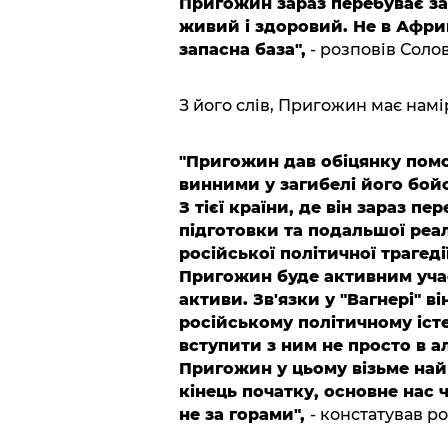
Пригожин зараз перебуває за 
живий і здоровий. Не в Африці
запасна база",
- розповів Соло
З його слів, Пригожин має нам
"Пригожин дав обіцянку помс
винними у загибелі його бойо
З тієї країни, де він зараз пе
підготовки та подальшої реал
російської політичної трагеді
Пригожин буде активним учас
активи. Зв'язки у "Вагнері" він
російському політичному істе
вступити з ним не просто в а
Пригожин у цьому візьме найп
кінець початку, основне нас 
не за горами",
- констатував ро