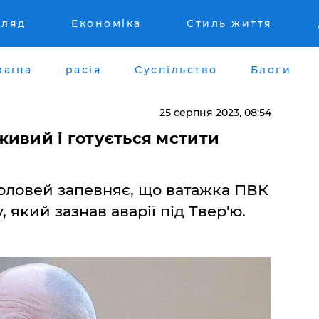
гляд
Економіка
Стиль життя
раїна
расія
Суспільство
Блоги
25 серпня 2023, 08:54
ивий і готується мстити
оловей запевняє, що ватажка ПВК
, який зазнав аварії під Твер'ю.