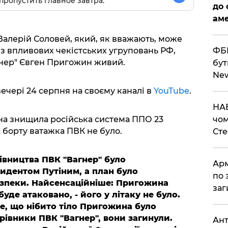
пропустить главное завтра.
до 
аме
Валерій Соловей, який, як вважають, може
ФБР
із впливових чекістських угруповань РФ,
гнер" Євген Пригожин живий.
бут
Ne
вечері 24 серпня на своєму каналі в
YouTube
.
НАБ
чом
на знищила російська система ППО 23
а борту ватажка ПВК не було.
Ст
вництва ПВК "Вагнер" було
Арм
идентом Путіним, а план було
по 
езпеки. Найсенсаційніше: Пригожина
заг
уде атаковано, - його у літаку не було.
е, що нібито тіло Пригожина було
ерівники ПВК "Вагнер", вони загинули.
Ант