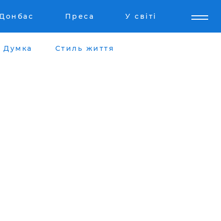
Донбас
Преса
У світі
Думка
Стиль життя