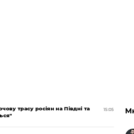
чову трасу росіян на Півдні та
М
15:05
ься"