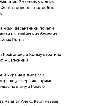
фанішиній заставу у кілька
ьйонів гривень – подробиці
К
аїнські десантники почали
вати на італійських бойових
шинах Puma
я Росії анексія Криму втратила
с", – Залужний
 й Україна відновили
впрацю у сфері, яка прямо
иває на війну з Росією
ва Palantir Алекс Карп назвав