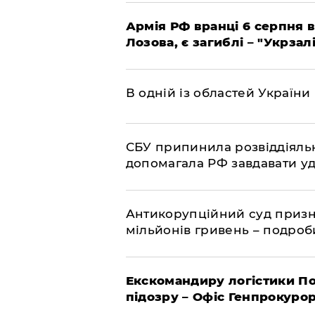
Армія РФ вранці 6 серпня в
Лозова, є загиблі – "Укрзал
В одній із областей України
СБУ припинила розвіддіяльн
допомагала РФ завдавати уд
Антикорупційний суд призна
мільйонів гривень – подро
Екскомандиру логістики По
підозру – Офіс Генпрокуро