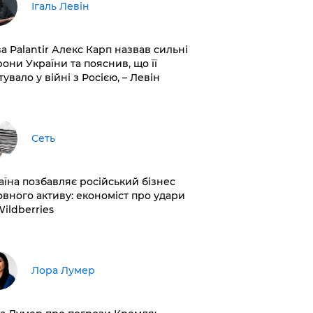
Ігаль Левін
ва Palantir Алекс Карп назвав сильні
рони України та пояснив, що її
увало у війні з Росією, – Левін
Сеть
раїна позбавляє російський бізнес
овного активу: економіст про удари
Wildberries
​Лора Лумер