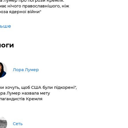
а Лумер про погрози Кремля:
має нічого православнішого, ніж
роза ядерної війни"
льше
логи
​Лора Лумер
ни хочуть, щоб США були підкорені",
ора Лумер назвала мету
пагандистів Кремля
Сеть