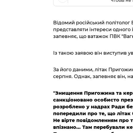
чтобы не 
Відомий російський політолог 
представляти інтереси одного 
запевняє, що ватажок ПВК "Ва
Із такою заявою він виступив у
За його даними, літак Пригожи
серпня. Однак, запевняє він, н
"Знищення Пригожина та кері
санкціоновано особисто през
розроблено у надрах Ради б
попередили про те, що літак б
Не вірте повідомленням про т
впізнано... Там перебували к