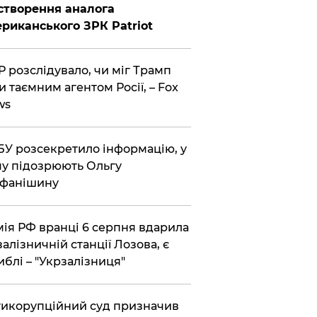
створення аналога
риканського ЗРК Patriot
 розслідувало, чи міг Трамп
и таємним агентом Росії, – Fox
ws
У розсекретило інформацію, у
у підозрюють Ольгу
ефанішину
ія РФ вранці 6 серпня вдарила
залізничній станції Лозова, є
иблі – "Укрзалізниця"
икорупційний суд призначив