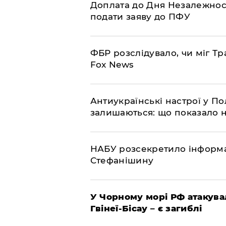
Доплата до Дня Незалежност
подати заяву до ПФУ
ФБР розслідувало, чи міг Тр
Fox News
Антиукраїнські настрої у П
залишаються: що показало 
НАБУ розсекретило інформа
Стефанішину
У Чорному морі РФ атакува
Гвінеї-Бісау – є загиблі