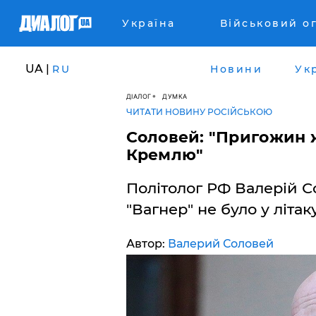
Україна
Військовий о
UA |
RU
Новини
Ук
ДІАЛОГ
ДУМКА
ЧИТАТИ НОВИНУ РОСІЙСЬКОЮ
Соловей: "Пригожин ж
Кремлю"
Політолог РФ Валерій С
"Вагнер" не було у літаку
Автор:
Валерий Соловей