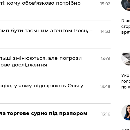
і: кому обов'язково потрібно
15:02
Гла
сто
амп бути таємним агентом Росії, –
14:33
врят
ольщі змінюються, але погрози
14:01
нове дослідження
​Ук
гол
цію, у чому підозрюють Ольгу
13:48
по 
ла торгове судно під прапором
13:16