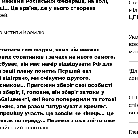
межами Російської Федерації, на волі,
Сте
... Це країна, де у нього створена
міл
вей.
ЦП
ір мстити Кремлю.
Укр
вою
титися тим людям, яких він вважає
ма
вих соратників і замаху на нього самого.
ребуває, він має намір відвідувати РФ для
"Дл
ізації плану помсти. Перший акт
ї відіграно, ми очікуємо другого.
сен
ником... Пригожин зберіг свої особисті
 зберіг, і, головне, він зберіг зв'язки у
США
блішменті, які його попередили та готові
спі
льянс, але разом "штурмувати Кремль".
впл
рямішу участь. Це зовсім не кінець... Це
чекає попереду... Перемога взагалі-то вже
сійський політолог.
Гла