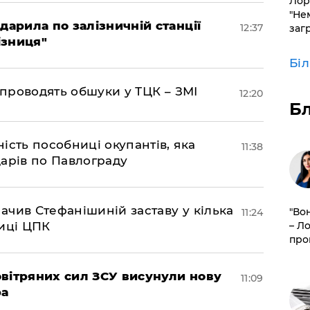
Лор
"Не
дарила по залізничній станції
12:37
заг
ізниця"
Бі
 проводять обшуки у ТЦК – ЗМІ
12:20
Б
ість пособниці окупантів, яка
11:38
арів по Павлограду
чив Стефанішиній заставу у кілька
"Во
11:24
– Л
биці ЦПК
про
вітряних сил ЗСУ висунули нову
11:09
ра