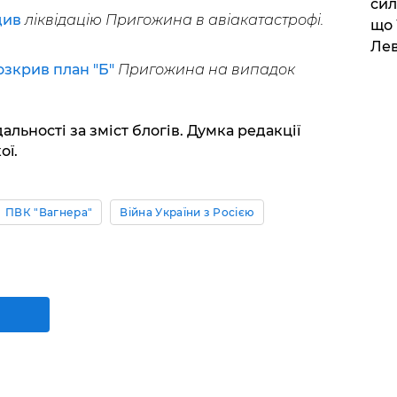
сил
див
ліквідацію Пригожина в авіакатастрофі.
що 
Лев
озкрив план "Б"
Пригожина на випадок
альності за зміст блогів. Думка редакції
ої.
ПВК "Вагнера"
Війна України з Росією