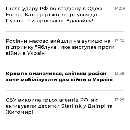
Після удару РФ по стадіону в Одесі
14:09
Ештон Катчер різко звернувся до
Путіна: "Ти програєш. Здавайся!"
Росіяни масово вийшли на вулицю на
13:54
підтримку "Яблука", яке виступає проти
війни в Україні
Кремль визначився, скільки росіян
13:39
хоче мобілізувати для війни в Україні
СБУ викрила трьох агентів РФ, які
13:28
активували десятки Starlink у Дніпрі та
Житомирі