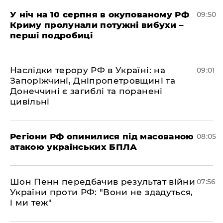
У ніч на 10 серпня в окупованому РФ
09:50
Криму пролунали потужні вибухи –
перші подробиці
Наслідки терору РФ в Україні: на
09:01
Запоріжчині, Дніпропетровщині та
Донеччині є загиблі та поранені
цивільні
Регіони РФ опинилися під масованою
08:05
атакою українських БПЛА
Шон Пенн передбачив результат війни
07:56
України проти РФ: "Вони не здадуться,
і ми теж"