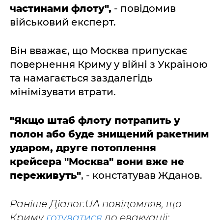
частинами флоту",
- повідомив
військовий експерт.
Він вважає, що Москва припускає
повернення Криму у війні з Україною
та намагається заздалегідь
мінімізувати втрати.
"Якщо штаб флоту потрапить у
полон або буде знищений ракетним
ударом, друге потоплення
крейсера "Москва" вони вже не
переживуть"
, - констатував Жданов.
Раніше Діалог.UA повідомляв, що
Криму
готуватися
до евакуації: