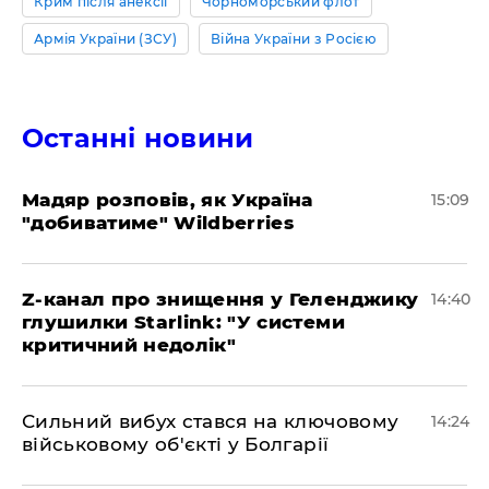
Крим після анексії
Чорноморський флот
Армія України (ЗСУ)
Війна України з Росією
Останні новини
Мадяр розповів, як Україна
15:09
"добиватиме" Wildberries
Z-канал про знищення у Геленджику
14:40
глушилки Starlink: "У системи
критичний недолік"
Сильний вибух стався на ключовому
14:24
військовому об'єкті у Болгарії