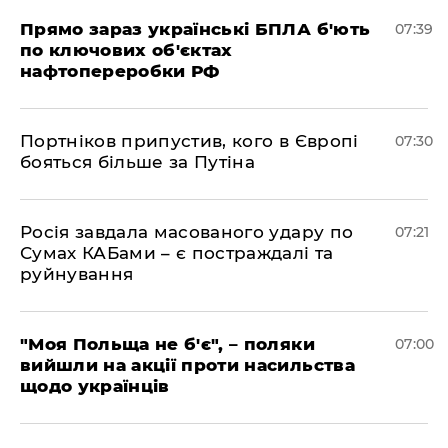
Прямо зараз українські БПЛА б'ють
07:39
по ключових об'єктах
нафтопереробки РФ
Портніков припустив, кого в Європі
07:30
бояться більше за Путіна
Росія завдала масованого удару по
07:21
Сумах КАБами – є постраждалі та
руйнування
"Моя Польща не б'є", – поляки
07:00
вийшли на акції проти насильства
щодо українців