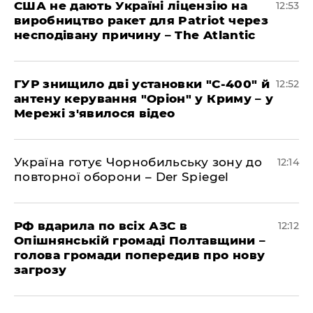
США не дають Україні ліцензію на
12:53
виробництво ракет для Patriot через
несподівану причину – The Atlantic
ГУР знищило дві установки "С-400" й
12:52
антену керування "Оріон" у Криму – у
Мережі з'явилося відео
Україна готує Чорнобильську зону до
12:14
повторної оборони – Der Spiegel
РФ вдарила по всіх АЗС в
12:12
Опішнянській громаді Полтавщини –
голова громади попередив про нову
загрозу