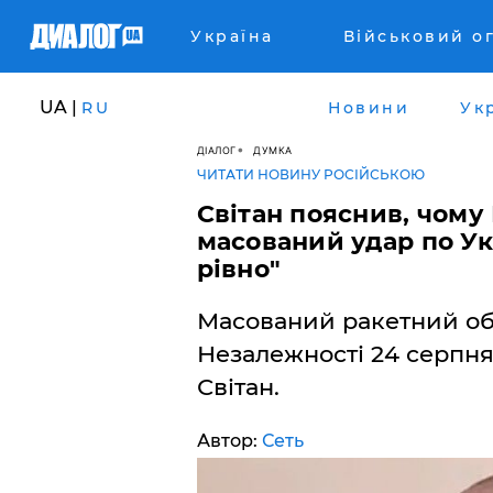
Україна
Військовий о
UA |
RU
Новини
Ук
ДІАЛОГ
ДУМКА
ЧИТАТИ НОВИНУ РОСІЙСЬКОЮ
Світан пояснив, чому
масований удар по Ук
рівно"
Масований ракетний обс
Незалежності 24 серпн
Світан.
Автор:
Сеть