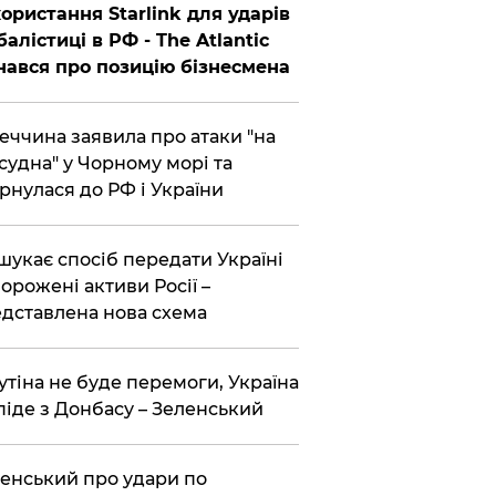
ористання Starlink для ударів
балістиці в РФ - The Atlantic
нався про позицію бізнесмена
еччина заявила про атаки "на
 судна" у Чорному морі та
рнулася до РФ і України
шукає спосіб передати Україні
орожені активи Росії –
дставлена ​​нова схема
утіна не буде перемоги, Україна
піде з Донбасу – Зеленський
енський про удари по