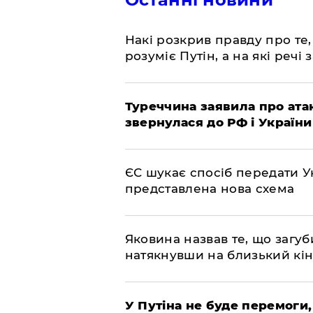
Накі розкрив правду про те,
розуміє Путін, а на які речі
Туреччина заявила про атак
звернулася до РФ і України
ЄС шукає спосіб передати Ук
представлена ​​нова схема
Яковина назвав те, що загуб
натякнувши на близький кі
У Путіна не буде перемоги,