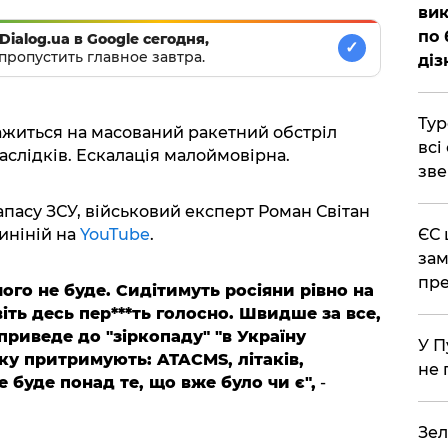
вик
по 
Dialog.ua в Google сегодня,
✓
пропустить главное завтра.
діз
Тур
ажиться на масований ракетний обстріл
всі
аслідків. Ескалація малоймовірна.
зве
пасу ЗСУ, військовий експерт Роман Світан
тиніній на
YouTube
.
ЄС 
зам
пре
чого не буде. Сидітимуть росіяни рівно на
іть десь пер***ть голосно. Швидше за все,
 приведе до "зіркопаду" "в Україну
У П
 яку притримують: ATACMS, літаків,
не 
не буде понад те, що вже було чи є",
-
Зел