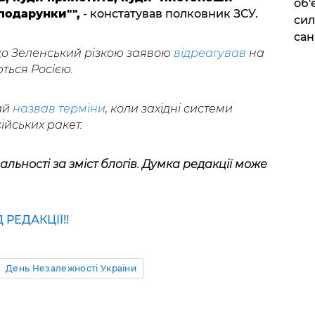
об'
подарунки"",
- констатував полковник ЗСУ.
сил
сан
що Зеленський різкою заявою
відреагував
на
ться Росією.
ий
назвав терміни
, коли західні системи
ійських ракет.
альності за зміст блогів. Думка редакції може
РЕДАКЦІЇ!!
День Незалежності України