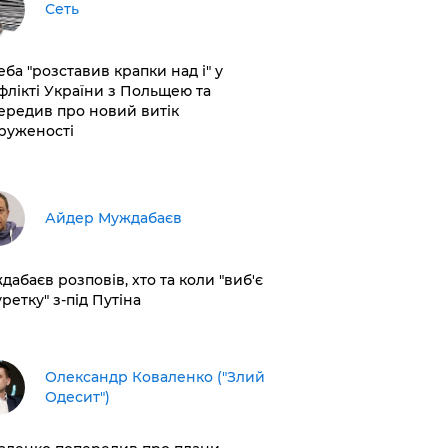
Сеть
еба "розставив крапки над і" у
флікті України з Польщею та
ередив про новий витік
руженості
Айдер Муждабаєв
дабаєв розповів, хто та коли "виб'є
ретку" з-під Путіна
Олександр Коваленко ("Злий
Одесит")