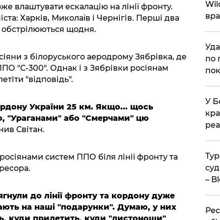
Wil
же влаштувати ескалацію на лінії фронту.
вра
ста: Харків, Миколаїв і Чернігів. Перші два
й обстрілюються щодня.
Уда
сіяни з білоруського аеродрому Зябрівка, де
по 
ПО "С-300". Однак і з Зябрівки росіянам
пок
тіти "відповідь".
У Б
ордону України 25 км. Якщо... щось
кра
ю, "Ураганами" або "Смерчами" цю
реа
нив Світан.
Тур
росіянами систем ППО біля лінії фронту та
суд
ресора.
– B
ягнули до лінії фронту та кордону дуже
ають на наші "подарунки". Думаю, у них
Рес
, куди прилетить, куди "листоноши"