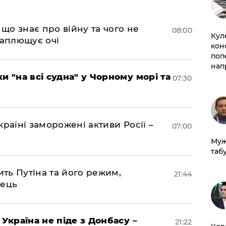
 що знає про війну та чого не
08:00
Кул
 заплющує очі
кон
поп
нап
и "на всі судна" у Чорному морі та
07:30
раїні заморожені активи Росії –
07:00
Муж
табу
ить Путіна та його режим,
21:44
нець
 Україна не піде з Донбасу –
21:22