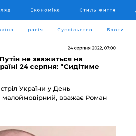
гляд
Економіка
Стиль життя
раїна
расія
Суспільство
Блоги
24 серпня 2022, 07:00
 Путін не зважиться на
раїні 24 серпня: "Сидітиме
тріл України у День
я малоймовірний, вважає Роман