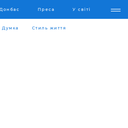
Донбас
Преса
У світі
Думка
Стиль життя