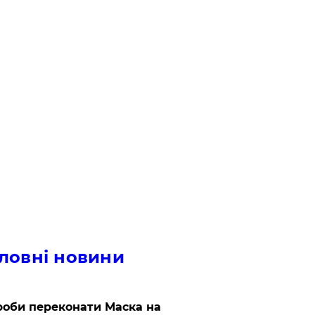
ловні новини
роби переконати Маска на