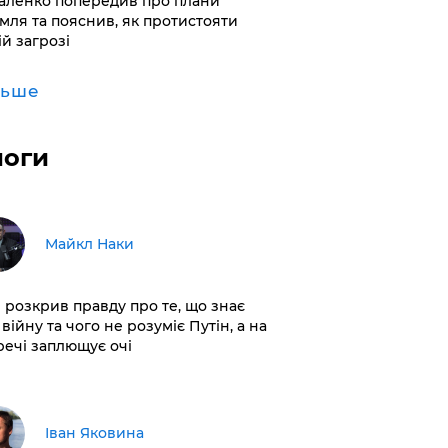
аленко попередив про плани
мля та пояснив, як протистояти
ій загрозі
льше
логи
Майкл Наки
і розкрив правду про те, що знає
війну та чого не розуміє Путін, а на
 речі заплющує очі
Іван Яковина