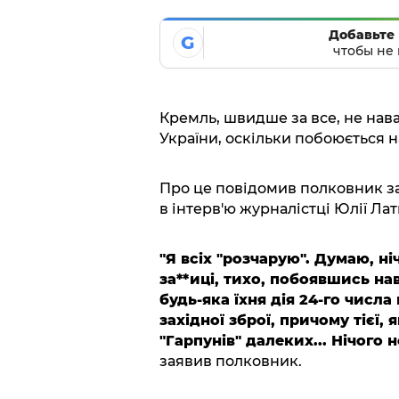
Добавьте 
G
чтобы не 
Кремль, швидше за все, не нав
України, оскільки побоюється н
Про це повідомив полковник за
в інтерв'ю журналістці Юлії Ла
"Я всіх "розчарую". Думаю, ні
за**иці, тихо, побоявшись нав
будь-яка їхня дія 24-го числа
західної зброї, причому тієї,
"Гарпунів" далеких... Нічого 
заявив полковник.