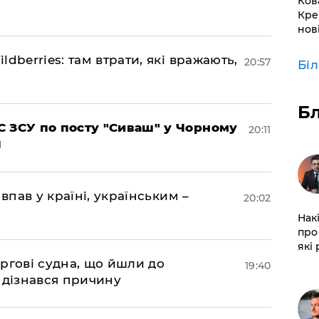
Ков
Кре
нов
dberries: там втрати, які вражають,
20:57
Бі
Б
 ЗСУ по посту "Сиваш" у Чорному
20:11
впав у країні, українським –
20:02
Нак
про 
які
ргові судна, що йшли до
19:40
 дізнався причину