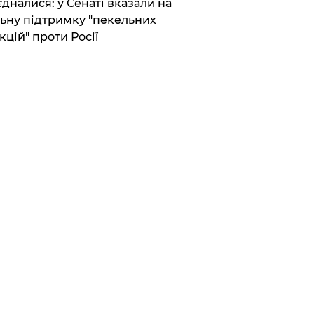
єдналися: у Сенаті вказали на
ьну підтримку "пекельних
кцій" проти Росії