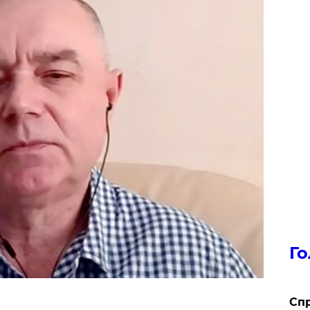
Го
​Сп