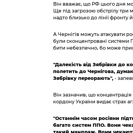
Він вважає, що РФ цього дня мо
Ще під загрозою обстрілу три мі
надто близько до лінії фронту 
А Чернігів можуть атакувати ро
були сконцентровані системи П
бити небезпечно, бо може приле
"Далекість від Зябрівки до к
полетить до Чернігова, дума
Зябрівку переорають",
- запев
Він зазначив, що концентрація 
кордону України видає страх аг
"Останнім часом росіяни підт
багато систем ППО. Вони чек
такий мандраж. Вони чекають