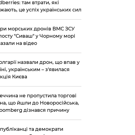
dberries: там втрати, які
жають, це успіх українських сил
ри морських дронів ВМС ЗСУ
посту "Сиваш" у Чорному морі
азали на відео
олгарії назвали дрон, що впав у
їні, українським – з'явилася
кція Києва
еччина не пропустила торгові
на, що йшли до Новоросійська,
loomberg дізнався причину
публіканці та демократи