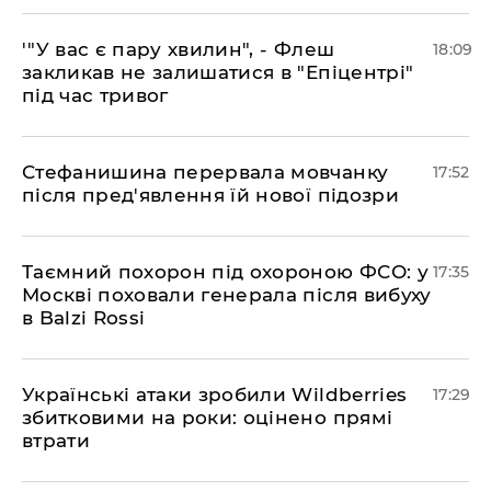
​'"У вас є пару хвилин", - Флеш
18:09
закликав не залишатися в "Епіцентрі"
під час тривог
​Стефанишина перервала мовчанку
17:52
після пред'явлення їй нової підозри
​Таємний похорон під охороною ФСО: у
17:35
Москві поховали генерала після вибуху
в Balzi Rossi
​Українські атаки зробили Wildberries
17:29
збитковими на роки: оцінено прямі
втрати