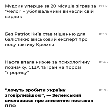
​Мудрик уперше за 20 місяців зіграв за
19:02
"Челсі" – уболівальники винесли свій
вердикт
​Без Patriot Київ став мішенню для
18:57
балістики: військовий експерт про
нову тактику Кремля
​Нафта впала нижче за психологічну
18:46
позначку, США та Іран на порозі
"прориву"
​”Хочуть зробити Україну
18:36
зговірливішою”, — Зеленський
висловився про зниження поставок
ППО