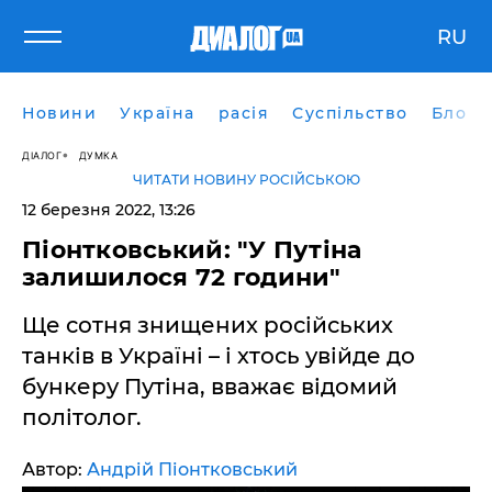
RU
Новини
Україна
расія
Суспільство
Блоги
ДІАЛОГ
ДУМКА
ЧИТАТИ НОВИНУ РОСІЙСЬКОЮ
12 березня 2022, 13:26
Піонтковський: "У Путіна
залишилося 72 години"
Ще сотня знищених російських
танків в Україні – і хтось увійде до
бункеру Путіна, вважає відомий
політолог.
Автор:
Андрій Піонтковський