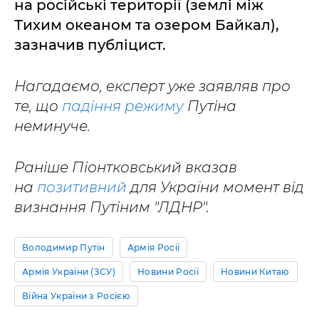
на російські території (землі між
Тихим океаном та озером Байкал),
зазначив публіцист.
Нагадаємо, експерт уже заявляв про
те, що
падіння режиму
Путіна
неминуче.
Раніше Піонтковський вказав
на
позитивний
для України момент від
визнання Путіним "ЛДНР".
Володимир Путін
Армія Росії
Армія України (ЗСУ)
Новини Росії
Новини Китаю
Війна України з Росією