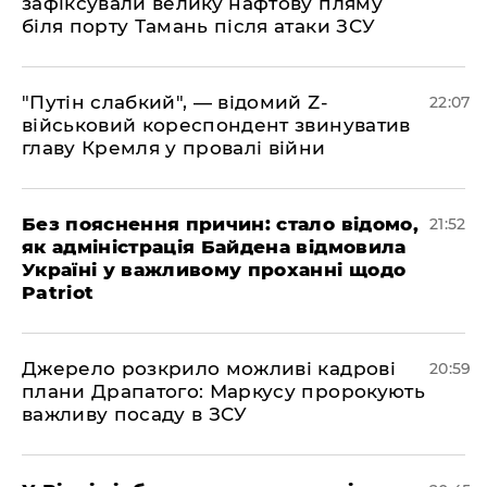
зафіксували велику нафтову пляму
біля порту Тамань після атаки ЗСУ
"Путін слабкий", — відомий Z-
22:07
військовий кореспондент звинуватив
главу Кремля у провалі війни
​Без пояснення причин: стало відомо,
21:52
як адміністрація Байдена відмовила
Україні у важливому проханні щодо
Patriot
​Джерело розкрило можливі кадрові
20:59
плани Драпатого: Маркусу пророкують
важливу посаду в ЗСУ