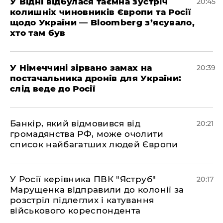
​У Відні відбулася таємна зустріч
20:45
колишніх чиновників Європи та Росії
щодо України — Bloomberg з’ясувало,
хто там був
​У Німеччині зірвано замах на
20:39
постачальника дронів для України:
слід веде до Росії
​Банкір, який відмовився від
20:21
громадянства РФ, може очолити
список найбагатших людей Європи
​У Росії керівника ПВК "Яструб"
20:17
Марущенка відправили до колонії за
розстріл підлеглих і катування
військового кореспондента