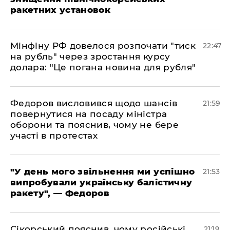
ракетних установок
​Мінфіну РФ довелося розпочати "тиск
22:47
на рубль" через зростання курсу
долара: "Це погана новина для рубля"
​Федоров висловився щодо шансів
21:59
повернутися на посаду міністра
оборони та пояснив, чому не бере
участі в протестах
​"У день мого звільнення ми успішно
21:53
випробували українську балістичну
ракету", — Федоров
​Сікорський пояснив, чому російські
21:19