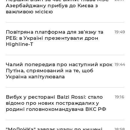
Азербайджану прибув до Києва з
важливою місією
​Повітряна платформа для зв’язку та
19:49
РЕБ: в Україні презентували дрон
Highline-T
​Чалий попередив про наступний крок
19:44
Путіна, спрямований на те, щоб
Україна капітулювала
​Вибух у ресторані Balzi Rossi: стало
19:16
відомо про нових постраждалих у
родині головнокомандувача ВКС РФ
​"МоЛоЧКа" завдає удару по кишені
18:58