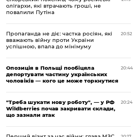
олігархи, які втрачають гроші, не
повалили Путіна
​Пропаганда не діє: частка росіян, які
20:52
вважають війну проти України
успішною, впала до мінімуму
​Опозиція в Польщі пообіцяла
20:44
депортувати частину українських
чоловіків — кого це може торкнутися
​"Треба шукати нову роботу", — у РФ
20:24
Wildberries почав закривати склади,
що зазнали атак
​Перший візит за час війни: глава МЗС
20:17