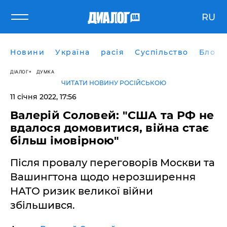
RU
Новини
Україна
расія
Суспільство
Блоги
ДІАЛОГ
ДУМКА
ЧИТАТИ НОВИНУ РОСІЙСЬКОЮ
11 січня 2022, 17:56
Валерій Соловей: "США та РФ не
вдалося домовитися, війна стає
більш імовірною"
Після провалу переговорів Москви та
Вашингтона щодо нерозширення
НАТО ризик великої війни
збільшився.