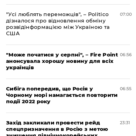
"Усі люблять переможців", – Politico
07:00
дізналося про відновлення обміну
розвідінформацією між Україною та
США
"Може початися у серпні", – Fire Point
06:56
анонсувала хорошу новину для всіх
українців
Сибіга попередив, що Росія у
06:55
Чорному морі намагається повторити
події 2022 року
​Захід закликали провести рейд
23:31
спецпризначення в Росію з метою
знищення північнокорейських