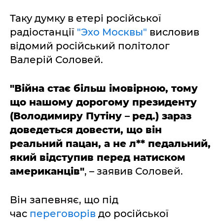
Таку думку в етері російської
радіостанції
"Эхо Москвы"
висловив
відомий російський політолог
Валерій Соловей.
"Війна стає більш імовірною, тому
що нашому дорогому президенту
(Володимиру Путіну
–
ред.) зараз
доведеться довести, що він
реальний пацан, а не л** педальний,
який відступив перед натиском
американців"
, – заявив Соловей.
Він запевняє, що під
час
переговорів
до російської