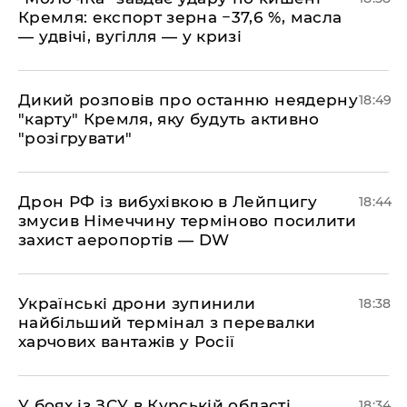
Кремля: експорт зерна −37,6 %, масла
— удвічі, вугілля — у кризі
​Дикий розповів про останню неядерну
18:49
"карту" Кремля, яку будуть активно
"розігрувати"
​Дрон РФ із вибухівкою в Лейпцигу
18:44
змусив Німеччину терміново посилити
захист аеропортів — DW
​Українські дрони зупинили
18:38
найбільший термінал з перевалки
харчових вантажів у Росії
​У боях із ЗСУ в Курській області
18:34