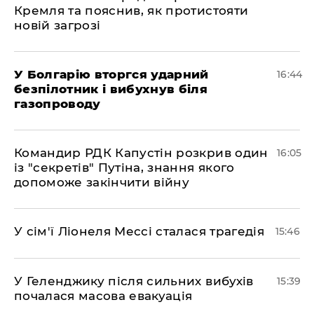
Кремля та пояснив, як протистояти
новій загрозі
У Болгарію вторгся ударний
16:44
безпілотник і вибухнув біля
газопроводу
Командир РДК Капустін розкрив один
16:05
із "секретів" Путіна, знання якого
допоможе закінчити війну
У сім'ї Ліонеля Мессі сталася трагедія
15:46
У Геленджику після сильних вибухів
15:39
почалася масова евакуація