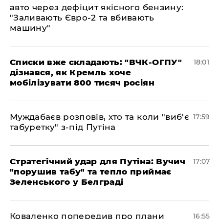
авто через дефіцит якісного бензину:
"Заливають Євро-2 та вбивають
машину"
Списки вже складають: "ВЧК-ОГПУ"
18:01
дізнався, як Кремль хоче
мобілізувати 800 тисяч росіян
Муждабаєв розповів, хто та коли "виб'є
17:59
табуретку" з-під Путіна
Стратегічний удар для Путіна: Вучич
17:07
"порушив табу" та тепло приймає
Зеленського у Белграді
Коваленко попередив про плани
16:55