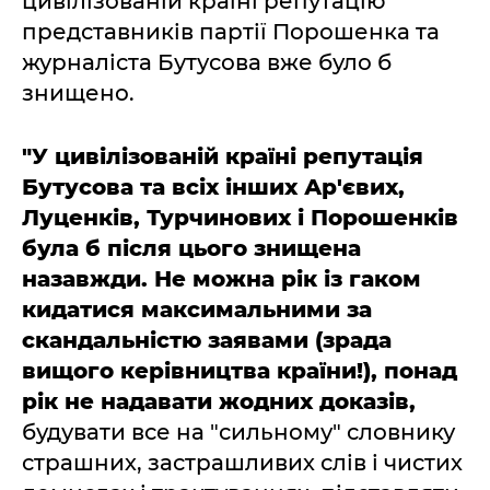
цивілізованій країні репутацію
представників партії Порошенка та
журналіста Бутусова вже було б
знищено.
"У цивілізованій країні репутація
Бутусова та всіх інших Ар'євих,
Луценків, Турчинових і Порошенків
була б після цього знищена
назавжди. Не можна рік із гаком
кидатися максимальними за
скандальністю заявами (зрада
вищого керівництва країни!), понад
рік не надавати жодних доказів,
будувати все на "сильному" словнику
страшних, застрашливих слів і чистих