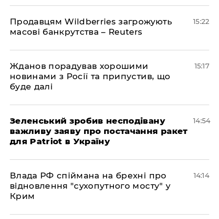
Продавцям Wildberries загрожують
15:22
масові банкрутства – Reuters
Жданов порадував хорошими
15:17
новинами з Росії та припустив, що
буде далі
Зеленський зробив несподівану
14:54
важливу заяву про постачання ракет
для Patriot в Україну
Влада РФ спіймана на брехні про
14:14
відновлення "сухопутного мосту" у
Крим