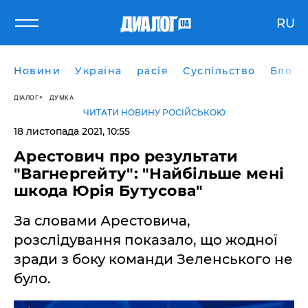
RU
Новини
Україна
расія
Суспільство
Блоги
ДІАЛОГ
ДУМКА
ЧИТАТИ НОВИНУ РОСІЙСЬКОЮ
18 листопада 2021, 10:55
Арестович про результати
"Вагнергейту": "Найбільше мені
шкода Юрія Бутусова"
За словами Арестовича,
розслідування показало, що жодної
зради з боку команди Зеленського не
було.