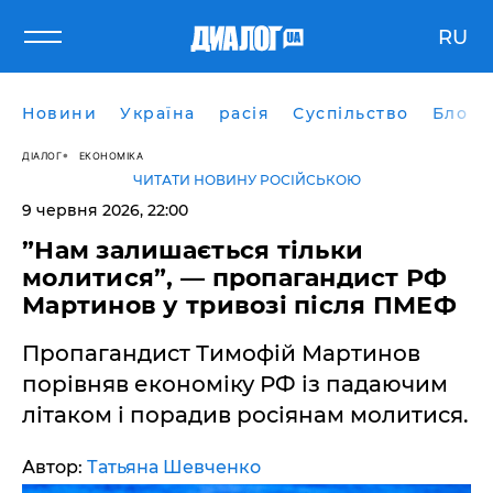
RU
Новини
Україна
расія
Суспільство
Блоги
ДІАЛОГ
ЕКОНОМІКА
ЧИТАТИ НОВИНУ РОСІЙСЬКОЮ
9 червня 2026, 22:00
​”Нам залишається тільки
молитися”, — пропагандист РФ
Мартинов у тривозі після ПМЕФ
Пропагандист Тимофій Мартинов
порівняв економіку РФ із падаючим
літаком і порадив росіянам молитися.
Автор:
Татьяна Шевченко