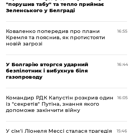
"порушив табу" та тепло приймає
Зеленського у Белграді
Коваленко попередив про плани
16:55
Кремля та пояснив, як протистояти
новій загрозі
У Болгарію вторгся ударний
16:44
безпілотник і вибухнув біля
газопроводу
Командир РДК Капустін розкрив один
16:05
із "секретів" Путіна, знання якого
допоможе закінчити війну
У сім'ї Ліонеля Мессі сталася трагедія
15:46