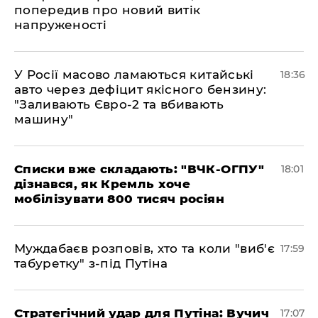
попередив про новий витік
напруженості
У Росії масово ламаються китайські
18:36
авто через дефіцит якісного бензину:
"Заливають Євро-2 та вбивають
машину"
Списки вже складають: "ВЧК-ОГПУ"
18:01
дізнався, як Кремль хоче
мобілізувати 800 тисяч росіян
Муждабаєв розповів, хто та коли "виб'є
17:59
табуретку" з-під Путіна
Стратегічний удар для Путіна: Вучич
17:07