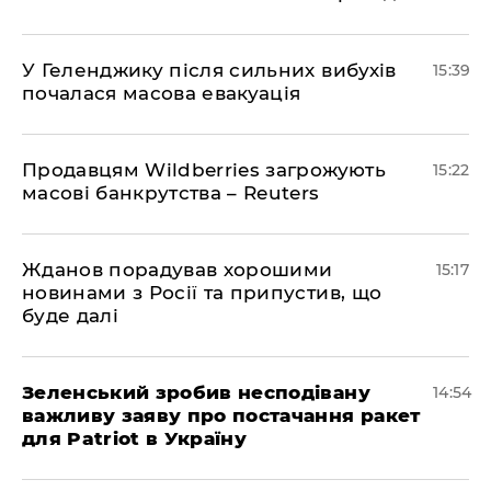
У Геленджику після сильних вибухів
15:39
почалася масова евакуація
Продавцям Wildberries загрожують
15:22
масові банкрутства – Reuters
Жданов порадував хорошими
15:17
новинами з Росії та припустив, що
буде далі
Зеленський зробив несподівану
14:54
важливу заяву про постачання ракет
для Patriot в Україну