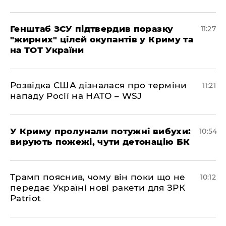
Генштаб ЗСУ підтвердив поразку
11:27
"жирних" цілей окупантів у Криму та
на ТОТ України
Розвідка США дізналася про терміни
11:21
нападу Росії на НАТО – WSJ
У Криму пролунали потужні вибухи:
10:54
вирують пожежі, чути детонацію БК
Трамп пояснив, чому він поки що не
10:12
передає Україні нові ракети для ЗРК
Patriot