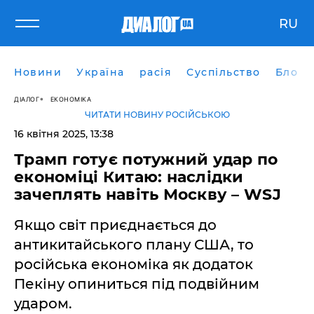
RU
Новини
Україна
расія
Суспільство
Блоги
ДІАЛОГ
ЕКОНОМІКА
ЧИТАТИ НОВИНУ РОСІЙСЬКОЮ
16 квітня 2025, 13:38
Трамп готує потужний удар по
економіці Китаю: наслідки
зачеплять навіть Москву – WSJ
Якщо світ приєднається до
антикитайського плану США, то
російська економіка як додаток
Пекіну опиниться під подвійним
ударом.