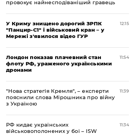
провокує найнесподіваніший гравець
У Криму знищено дорогий ЗРПК
12:15
"Панцир-С1" і військовий кран – у
Мережі з'явилося відео ГУР
Лондон показав плачевний стан
11:54
флоту РФ, ураженого українськими
дронами
"Нова стратегія Кремля", – експерти
11:39
пояснили слова Мірошника про війну
з Україною
РФ кидає українських
11:34
військовополонених у бої – ISW