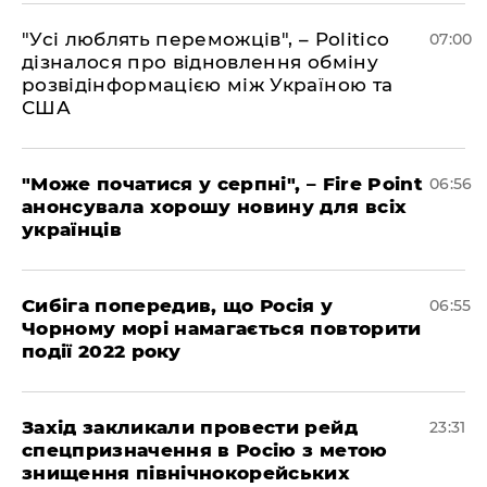
"Усі люблять переможців", – Politico
07:00
дізналося про відновлення обміну
розвідінформацією між Україною та
США
"Може початися у серпні", – Fire Point
06:56
анонсувала хорошу новину для всіх
українців
Сибіга попередив, що Росія у
06:55
Чорному морі намагається повторити
події 2022 року
​Захід закликали провести рейд
23:31
спецпризначення в Росію з метою
знищення північнокорейських