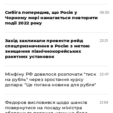
Сибіга попередив, що Росія у
06:55
Чорному морі намагається повторити
події 2022 року
​Захід закликали провести рейд
23:31
спецпризначення в Росію з метою
знищення північнокорейських
ракетних установок
​Мінфіну РФ довелося розпочати "тиск
22:47
на рубль" через зростання курсу
долара: "Це погана новина для рубля"
​Федоров висловився щодо шансів
21:59
повернутися на посаду міністра