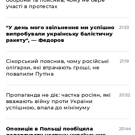
оборони та пояснив, чому не бере
участі в протестах
​"У день мого звільнення ми успішно
21:53
випробували українську балістичну
ракету", — Федоров
​Сікорський пояснив, чому російські
21:19
олігархи, які втрачають гроші, не
повалили Путіна
​Пропаганда не діє: частка росіян, які
20:52
вважають війну проти України
успішною, впала до мінімуму
​Опозиція в Польщі пообіцяла
20:44