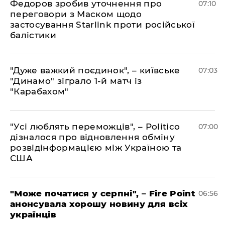
Федоров зробив уточнення про
07:10
переговори з Маском щодо
застосування Starlink проти російської
балістики
"Дуже важкий поєдинок", – київське
07:03
"Динамо" зіграло 1-й матч із
"Карабахом"
"Усі люблять переможців", – Politico
07:00
дізналося про відновлення обміну
розвідінформацією між Україною та
США
"Може початися у серпні", – Fire Point
06:56
анонсувала хорошу новину для всіх
українців