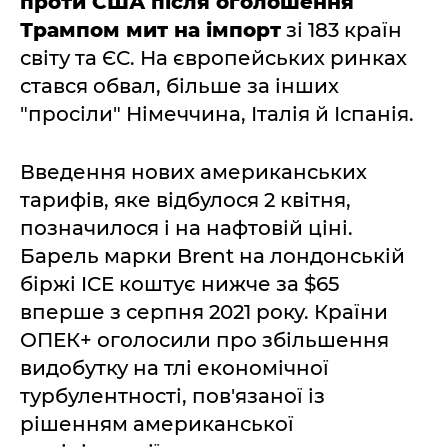
проти США після оголошення
Трампом мит на імпорт
зі 183 країн
світу та ЄС. На європейських ринках
стався обвал, більше за інших
"просіли" Німеччина, Італія й Іспанія.
Введення нових американських
тарифів, яке відбулося 2 квітня,
позначилося і на нафтовій ціні.
Барель марки Brent на лондонській
біржі ICE коштує нижче за $65
вперше з серпня 2021 року. Країни
ОПЕК+ оголосили про збільшення
видобутку на тлі економічної
турбулентності, пов'язаної із
рішенням американської