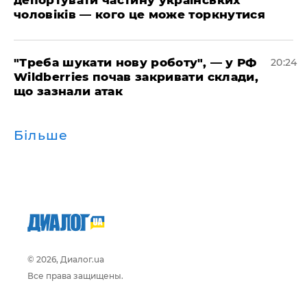
депортувати частину українських
чоловіків — кого це може торкнутися
​"Треба шукати нову роботу", — у РФ
20:24
Wildberries почав закривати склади,
що зазнали атак
Більше
© 2026, Диалог.ua
Все права защищены.