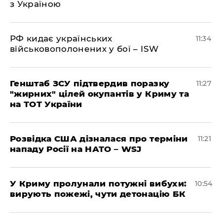
з Україною
РФ кидає українських
11:34
військовополонених у бої – ISW
Генштаб ЗСУ підтвердив поразку
11:27
"жирних" цілей окупантів у Криму та
на ТОТ України
Розвідка США дізналася про терміни
11:21
нападу Росії на НАТО – WSJ
У Криму пролунали потужні вибухи:
10:54
вирують пожежі, чути детонацію БК