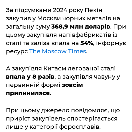
За підсумками 2024 року Пекін
закупив у Москви чорних металів на
загальну суму
368,9 млн доларів
. При
цьому закупівля напівфабрикатів із
сталі та заліза впала на
54%
, інформує
ресурс
The Moscow Times
.
А закупівля Китаєм легованої сталі
впала у 8 разів
, а закупівля чавуну у
первинній формі
зовсім
припинилася.
При цьому джерело повідомляє, що
приріст закупівель спостерігається
лише у категорії феросплавів.