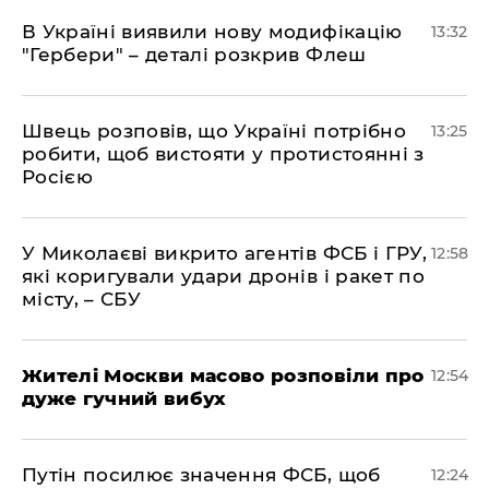
В Україні виявили нову модифікацію
13:32
"Гербери" – деталі розкрив Флеш
Швець розповів, що Україні потрібно
13:25
робити, щоб вистояти у протистоянні з
Росією
У Миколаєві викрито агентів ФСБ і ГРУ,
12:58
які коригували удари дронів і ракет по
місту, – СБУ
Жителі Москви масово розповіли про
12:54
дуже гучний вибух
Путін посилює значення ФСБ, щоб
12:24