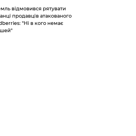
емль відмовився рятувати
анці продавців атакованого
dberries: "Ні в кого немає
шей"