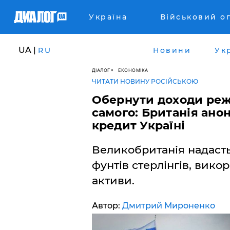
Україна
Військовий о
UA |
RU
Новини
Ук
ДІАЛОГ
ЕКОНОМІКА
ЧИТАТИ НОВИНУ РОСІЙСЬКОЮ
Обернути доходи реж
самого: Британія ано
кредит Україні
Великобританія надасть 
фунтів стерлінгів, вик
активи.
Автор:
Дмитрий Мироненко