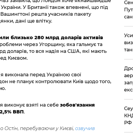
 Рівз заявила, що Лондон хоче якнайшвидше
Сен
України. У Британії також впевнені, що під
Пут
 у Вашингтоні решта учасників пакету
сан
янки, дані ще влітку.
​Ус
или близько 280 млрд доларів активів
виз
 проблеми через Угорщину, яка гальмує та
тан
рд доларів, то вся надія на США, які мають
ред Києвом.
​Др
ія виконала перед Україною свої
аер
дон не планує контролювати Київ щодо того,
зап
ою.
екс
ія виконує взяті на себе
зобов'язання
​Се
2,5% ВВП
.
КНД
РФ 
о Остін, перебуваючи у Києві,
озвучив