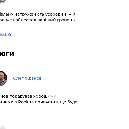
іальну напруженість усередині РФ
вокує найнесподіваніший гравець
льше
логи
Олег Жданов
нов порадував хорошими
инами з Росії та припустив, що буде