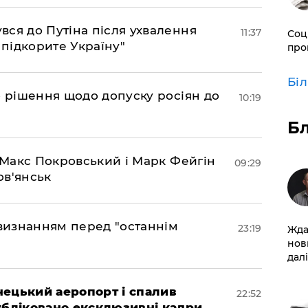
ся до Путіна після ухвалення
11:37
Соц
 підкорите Україну"
про
Бі
о рішення щодо допуску росіян до
10:19
Б
– Макс Покровський і Марк Фейгін
09:29
ов'янськ
 визнанням перед "останнім
23:19
Жда
нов
далі
нецький аеропорт і спалив
22:52
убліковано ексклюзивні кадри