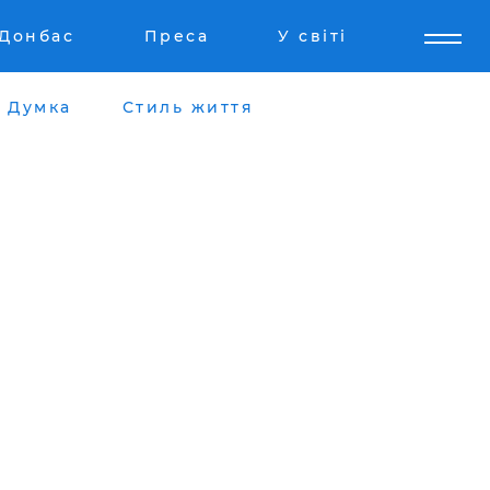
Донбас
Преса
У світі
Думка
Стиль життя