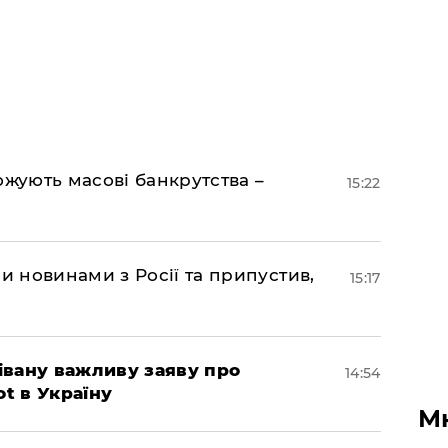
ожують масові банкрутства –
15:22
 новинами з Росії та припустив,
15:17
івану важливу заяву про
14:54
ot в Україну
М