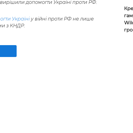
А вирішили допомогти Україні проти РФ.
​Кр
гам
огти Україні
у війні проти РФ не лише
Wil
ми з КНДР.
гро