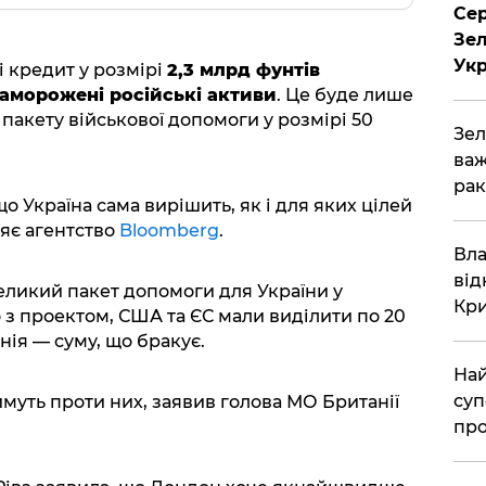
Сер
Зел
Укр
і кредит у розмірі
2,3 млрд фунтів
заморожені російські активи
. Це буде лише
 пакету військової допомоги у розмірі 50
Зел
важ
рак
о Україна сама вирішить, як і для яких цілей
ляє агентство
Bloomberg
.
Вла
від
еликий пакет допомоги для України у
Кр
о з проектом, США та ЄС мали виділити по 20
нія — суму, що бракує.
Най
суп
уть проти них, заявив голова МО Британії
про