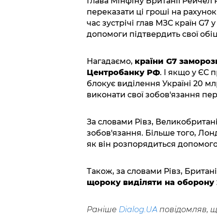
Глава Мінфіну Британії Рейчел
переказати ці гроші на рахунок 
час зустрічі глав МЗС країн G7
допомоги підтвердить свої обіц
Нагадаємо,
країни G7 замороз
Центробанку РФ
. І якщо у ЄС
блокує виділення Україні 20 мл
виконати свої зобов'язання пе
За словами Рівз, Великобритан
зобов'язання. Більше того, Лон
як він розпорядиться допомог
Також, за словами Рівз, Британ
щороку виділяти на оборону 
Раніше
Dialog.UA
повідомляв, щ