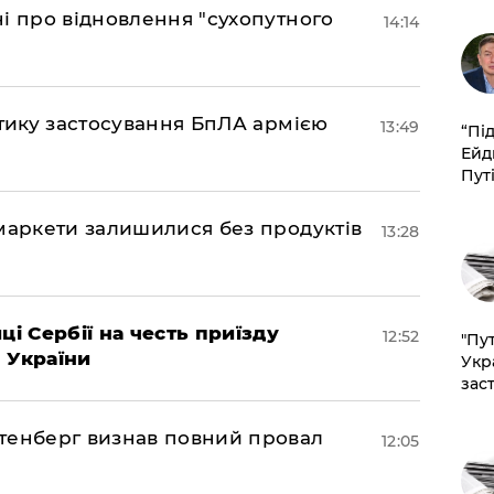
і про відновлення "сухопутного
14:14
ктику застосування БпЛА армією
13:49
​“Пі
Ейд
Пут
маркети залишилися без продуктів
13:28
ці Сербії на честь приїзду
12:52
"Пут
 України
Укр
зас
тенберг визнав повний провал
12:05