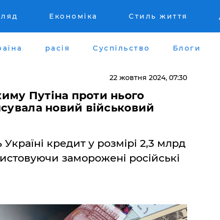
гляд
Економіка
Стиль життя
раїна
расія
Суспільство
Блоги
22 жовтня 2024, 07:30
иму Путіна проти нього
нсувала новий військовий
Україні кредит у розмірі 2,3 млрд
ористовуючи заморожені російські