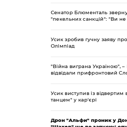
Сенатор Блюменталь звернув
"пекельних санкцій": "Ви не
Усик зробив гучну заяву пр
Олімпіад
"Війна виграна Україною", 
відвідали прифронтовий Сл
​Усик виступив із відвертим
танцем" у кар'єрі
​Дрон "Альфи" проник у До
"Шахед" ще до запуску: оп