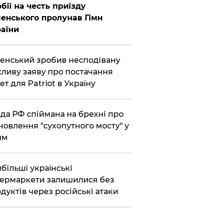
бії на честь приїзду
енського пролунав Гімн
аїни
енський зробив несподівану
ливу заяву про постачання
ет для Patriot в Україну
да РФ спіймана на брехні про
новлення "сухопутного мосту" у
им
більші українські
ермаркети залишилися без
дуктів через російські атаки