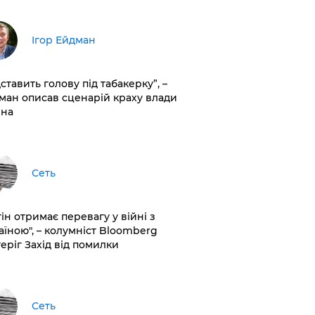
Ігор Ейдман
дставить голову під табакерку”, –
ман описав сценарій краху влади
іна
Сеть
ін отримає перевагу у війні з
аїною", – колумніст Bloomberg
теріг Захід від помилки
Сеть