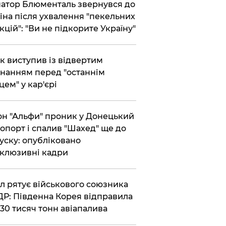
атор Блюменталь звернувся до
іна після ухвалення "пекельних
кцій": "Ви не підкорите Україну"
ик виступив із відвертим
нанням перед "останнім
цем" у кар'єрі
он "Альфи" проник у Донецький
опорт і спалив "Шахед" ще до
уску: опубліковано
клюзивні кадри
ул рятує військового союзника
Р: Південна Корея відправила
30 тисяч тонн авіапалива