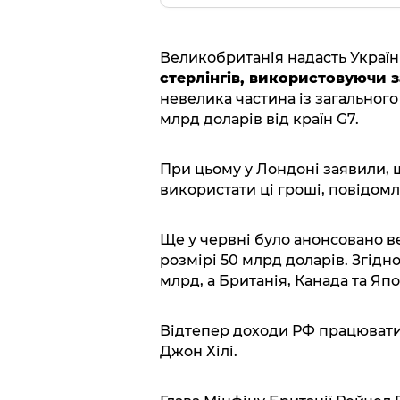
Великобританія надасть Україн
стерлінгів, використовуючи 
невелика частина із загального
млрд доларів від країн G7.
При цьому у Лондоні заявили, щ
використати ці гроші, повідом
Ще у червні було анонсовано в
розмірі 50 млрд доларів. Згідн
млрд, а Британія, Канада та Япо
Відтепер доходи РФ працюватим
Джон Хілі.