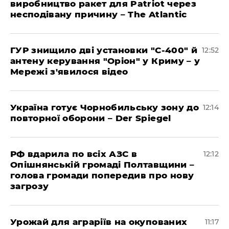
виробництво ракет для Patriot через
несподівану причину – The Atlantic
ГУР знищило дві установки "С-400" й
12:52
антену керування "Оріон" у Криму – у
Мережі з'явилося відео
Україна готує Чорнобильську зону до
12:14
повторної оборони – Der Spiegel
РФ вдарила по всіх АЗС в
12:12
Опішнянській громаді Полтавщини –
голова громади попередив про нову
загрозу
Урожай для аграріїв на окупованих
11:17