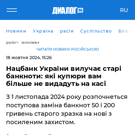
RU
Новини
Україна
расія
Суспільство
Блоги
ДІАЛОГ
ЕКОНОМІКА
ЧИТАТИ НОВИНУ РОСІЙСЬКОЮ
18 жовтня 2024, 15:26
Нацбанк України вилучає старі
банкноти: які купюри вам
більше не видадуть на касі
З 1 листопада 2024 року розпочнеться
поступова заміна банкнот 50 і 200
гривень старого зразка на нові з
посиленим захистом.