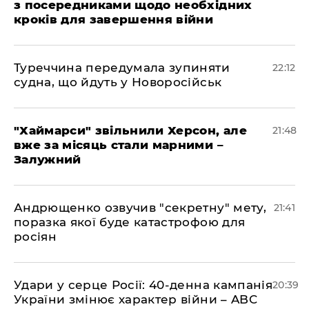
з посередниками щодо необхідних
кроків для завершення війни
Туреччина передумала зупиняти
22:12
судна, що йдуть у Новоросійськ
"Хаймарси" звільнили Херсон, але
21:48
вже за місяць стали марними –
Залужний
Андрющенко озвучив "секретну" мету,
21:41
поразка якої буде катастрофою для
росіян
Удари у серце Росії: 40-денна кампанія
20:39
України змінює характер війни – ABC