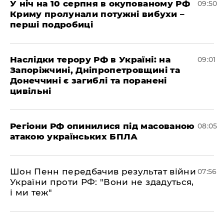
У ніч на 10 серпня в окупованому РФ
09:50
Криму пролунали потужні вибухи –
перші подробиці
Наслідки терору РФ в Україні: на
09:01
Запоріжчині, Дніпропетровщині та
Донеччині є загиблі та поранені
цивільні
Регіони РФ опинилися під масованою
08:05
атакою українських БПЛА
Шон Пенн передбачив результат війни
07:56
України проти РФ: "Вони не здадуться,
і ми теж"