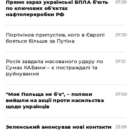
Прямо зараз українські БПЛА б'ють
07:39
по ключових об'єктах
нафтопереробки РФ
Портніков припустив, кого в Європі
07:30
бояться більше за Путіна
Росія завдала масованого удару по
07:21
Сумах КАБами – є постраждалі та
руйнування
"Моя Польща не б'є", – поляки
07:00
вийшли на акції проти насильства
щодо українців
Зеленський анонсував нові контакти
23:09