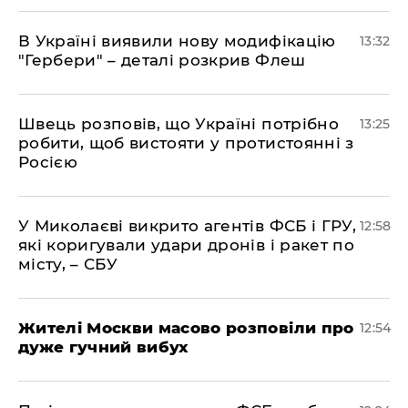
В Україні виявили нову модифікацію
13:32
"Гербери" – деталі розкрив Флеш
Швець розповів, що Україні потрібно
13:25
робити, щоб вистояти у протистоянні з
Росією
У Миколаєві викрито агентів ФСБ і ГРУ,
12:58
які коригували удари дронів і ракет по
місту, – СБУ
Жителі Москви масово розповіли про
12:54
дуже гучний вибух