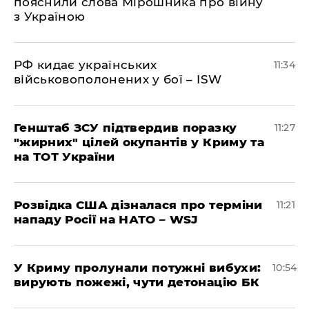
пояснили слова Мірошника про війну
з Україною
РФ кидає українських
11:34
військовополонених у бої – ISW
Генштаб ЗСУ підтвердив поразку
11:27
"жирних" цілей окупантів у Криму та
на ТОТ України
Розвідка США дізналася про терміни
11:21
нападу Росії на НАТО – WSJ
У Криму пролунали потужні вибухи:
10:54
вирують пожежі, чути детонацію БК