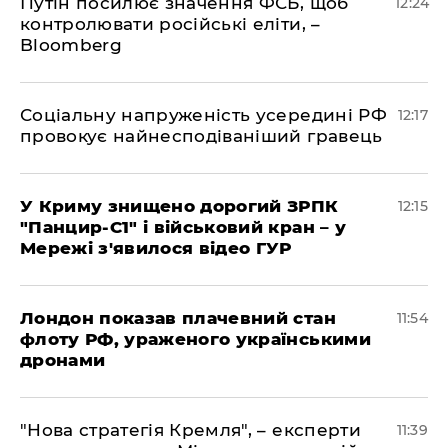
Путін посилює значення ФСБ, щоб
12:24
контролювати російські еліти, –
Bloomberg
Соціальну напруженість усередині РФ
12:17
провокує найнесподіваніший гравець
У Криму знищено дорогий ЗРПК
12:15
"Панцир-С1" і військовий кран – у
Мережі з'явилося відео ГУР
Лондон показав плачевний стан
11:54
флоту РФ, ураженого українськими
дронами
"Нова стратегія Кремля", – експерти
11:39