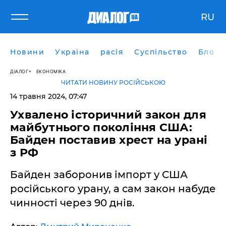
RU
Новини
Україна
расія
Суспільство
Блоги
ДІАЛОГ
ЕКОНОМІКА
ЧИТАТИ НОВИНУ РОСІЙСЬКОЮ
14 травня 2024, 07:47
​Ухвалено історичний закон для
майбутнього покоління США:
Байден поставив хрест на урані
з РФ
Байден заборонив імпорт у США
російського урану, а сам закон набуде
чинності через 90 днів.