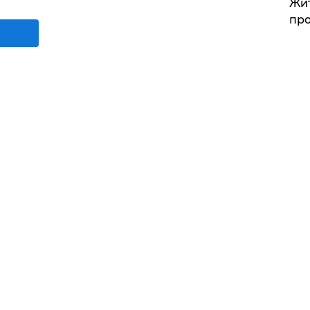
Жит
про