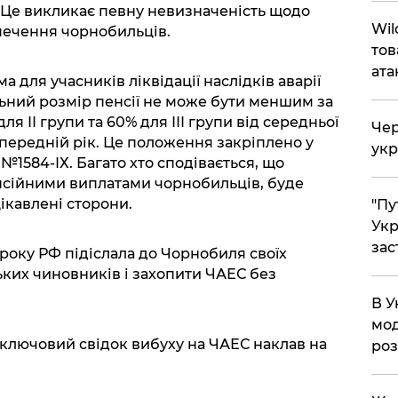
 Це викликає певну невизначеність щодо
Wil
печення чорнобильців.
тов
ата
а для учасників ліквідації наслідків аварії
льний розмір пенсії не може бути меншим за
для ІІ групи та 60% для ІІІ групи від середньої
Чер
попередній рік. Це положення закріплено у
укр
1584-ІХ. Багато хто сподівається, що
енсійними виплатами чорнобильців, буде
цікавлені сторони.
"Пу
Укр
зас
 року РФ підіслала до Чорнобиля своїх
ьких чиновників і захопити ЧАЕС без
В У
мод
 ключовий свідок вибуху на ЧАЕС наклав на
ро