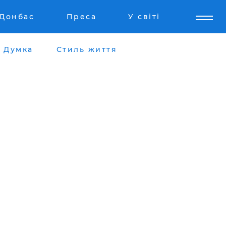
Донбас
Преса
У світі
Думка
Стиль життя