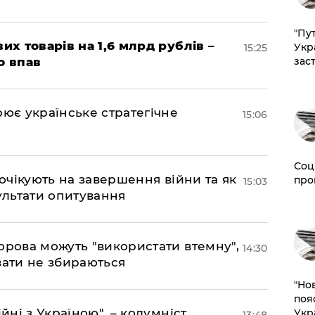
"Пут
их товарів на 1,6 млрд рублів –
Укр
15:25
зас
о впав
рює українське стратегічне
15:06
Соц
 очікують на завершення війни та як
про
15:03
езультати опитування
орова можуть "використати втемну",
14:30
вати не збираються
"Но
поя
йні з Україною", – колумніст
Укр