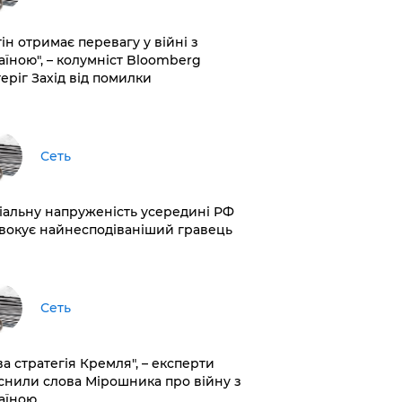
ін отримає перевагу у війні з
аїною", – колумніст Bloomberg
теріг Захід від помилки
Сеть
іальну напруженість усередині РФ
вокує найнесподіваніший гравець
Сеть
ва стратегія Кремля", – експерти
снили слова Мірошника про війну з
аїною