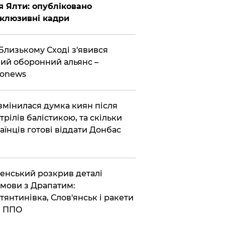
я Ялти: опубліковано
клюзивні кадри
Близькому Сході з'явився
ий оборонний альянс –
ronews
змінилася думка киян після
трілів балістикою, та скільки
аїнців готові віддати Донбас
енський розкрив деталі
мови з Драпатим:
тянтинівка, Слов'янськ і ракети
я ППО