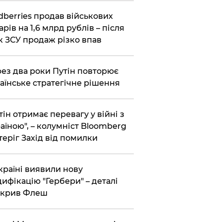
dberries продав військових
арів на 1,6 млрд рублів – після
к ЗСУ продаж різко впав
ез два роки Путін повторює
аїнське стратегічне рішення
тін отримає перевагу у війні з
аїною", – колумніст Bloomberg
теріг Захід від помилки
країні виявили нову
ифікацію "Гербери" – деталі
зкрив Флеш