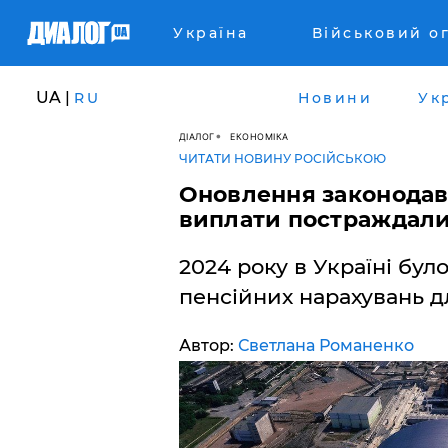
Україна
Військовий о
UA |
RU
Новини
Ук
ДІАЛОГ
ЕКОНОМІКА
ЧИТАТИ НОВИНУ РОСІЙСЬКОЮ
Оновлення законодавс
виплати постраждали
2024 року в Україні бул
пенсійних нарахувань д
Автор:
Светлана Романенко