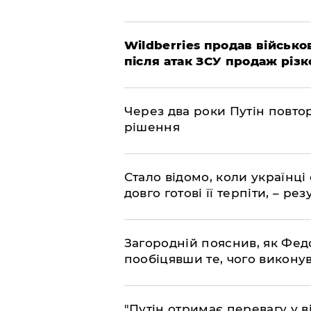
Wildberries продав військов
після атак ЗСУ продаж різк
Через два роки Путін повто
рішення
Стало відомо, коли українці
довго готові її терпіти, – р
Загородній пояснив, як Фед
пообіцявши те, чого викону
"Путін отримає перевагу у ві