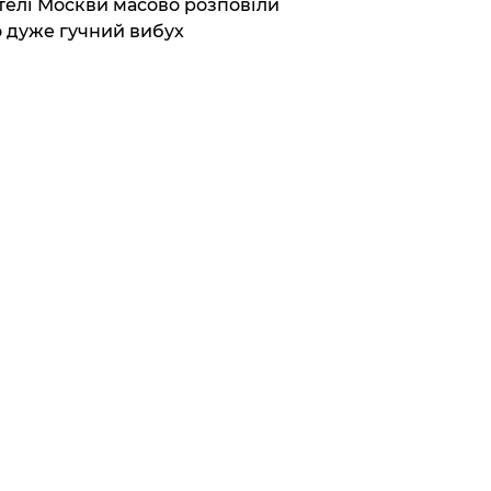
елі Москви масово розповіли
 дуже гучний вибух