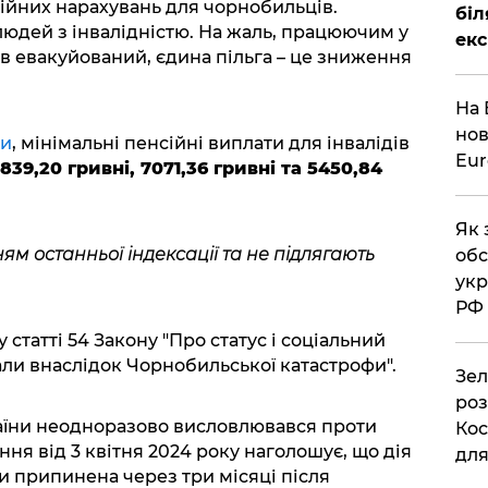
ійних нарахувань для чорнобильців.
біл
юдей з інвалідністю. На жаль, працюючим у
екс
ув евакуйований, єдина пільга – це зниження
На 
нов
и
, мінімальні пенсійні виплати для інвалідів
Eu
839,20 гривні, 7071,36 гривні та 5450,84
Як 
ям останньої індексації та не підлягають
обс
укр
РФ
статті 54 Закону "Про статус і соціальний
али внаслідок Чорнобильської катастрофи".
Зел
роз
аїни неодноразово висловлювався проти
Кос
ення від 3 квітня 2024 року наголошує, що дія
дл
ти припинена через три місяці після