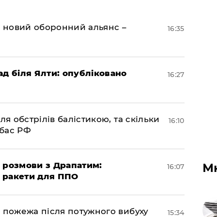
я новий оборонний альянс –
16:35
ад біля Ялти: опубліковано
16:27
ля обстрілів балістикою, та скільки
16:10
нбас РФ
 розмови з Драпатим:
М
16:07
і ракети для ППО
 пожежа після потужного вибуху
15:34