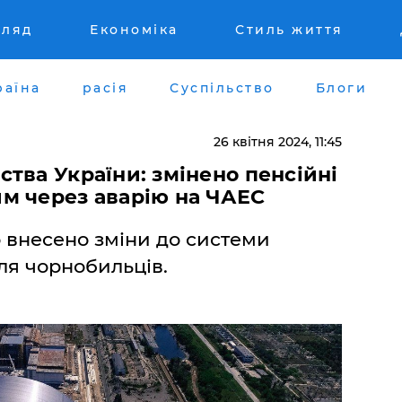
гляд
Економіка
Стиль життя
раїна
расія
Суспільство
Блоги
26 квітня 2024, 11:45
тва України: змінено пенсійні
м через аварію на ЧАЕС
о внесено зміни до системи
ля чорнобильців.