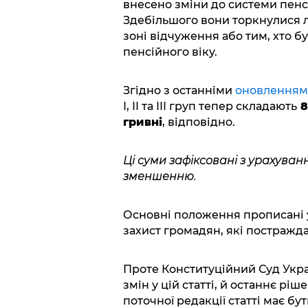
внесено зміни до системи пенс
Здебільшого вони торкнулися л
зоні відчуження або тим, хто б
пенсійного віку.
Згідно з останніми
оновленням
І, ІІ та ІІІ груп тепер складають
8
гривні
, відповідно.
Ці суми зафіксовані з урахуванн
зменшенню.
Основні положення прописані у 
захист громадян, які постражд
Проте Конституційний Суд Укр
змін у цій статті, й останнє ріш
поточної редакції статті має бу