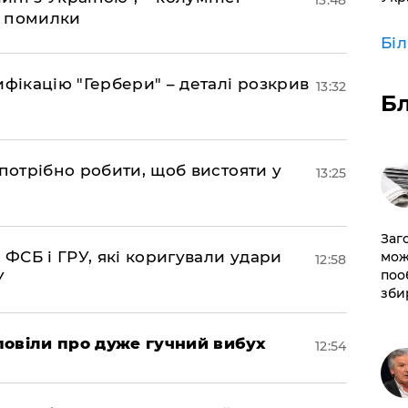
13:48
д помилки
Бі
фікацію "Гербери" – деталі розкрив
13:32
Б
потрібно робити, щоб вистояти у
13:25
Заг
 ФСБ і ГРУ, які коригували удари
мож
12:58
поо
У
зби
повіли про дуже гучний вибух
12:54