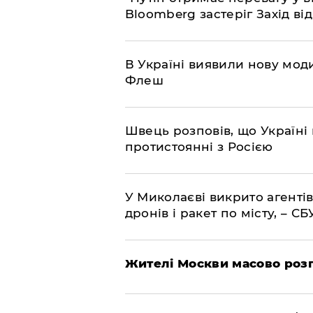
Bloomberg застеріг Захід ві
В Україні виявили нову моди
Флеш
Швець розповів, що Україні 
протистоянні з Росією
У Миколаєві викрито агентів
дронів і ракет по місту, – СБ
Жителі Москви масово роз