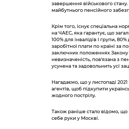
завершення військового стану.
майбутнього пенсійного забез
Крім того, існує спеціальна норм
на ЧАЕС, яка гарантує, що зага
100% для інвалідів І групи, 80% 
заробітної плати по країні за 
заключних положеннях Закону №
невизначеність, пов'язана з п
усунена та задовольнить усі за
Нагадаємо, що у листопаді 2021
агентів, щоб підкупити українс
жодного пострілу.
Також раніше стало відомо, що
себе руки у Москві.