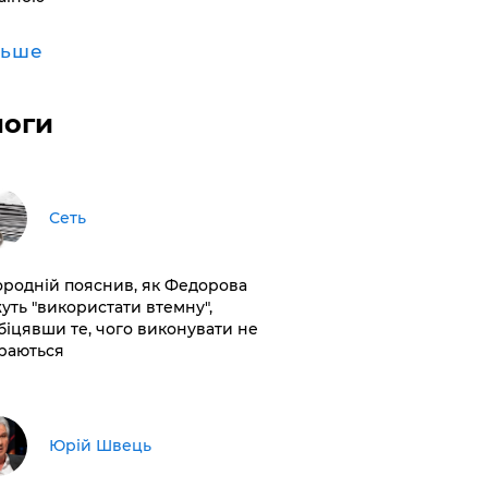
льше
логи
Сеть
ородній пояснив, як Федорова
уть "використати втемну",
біцявши те, чого виконувати не
раються
Юрій Швець