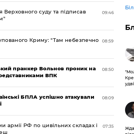
Бі
 Верховного суду та підписав
09:46
м"
Б
купованого Криму: "Там небезпечно
08:59
ський пранкер Вольнов проник на
08:50
​"М
представниками ВПК
Кре
удві
раїнські БПЛА успішно атакували
08:09
і
и армії РФ по цивільних складах і
07:35
Жда
леш