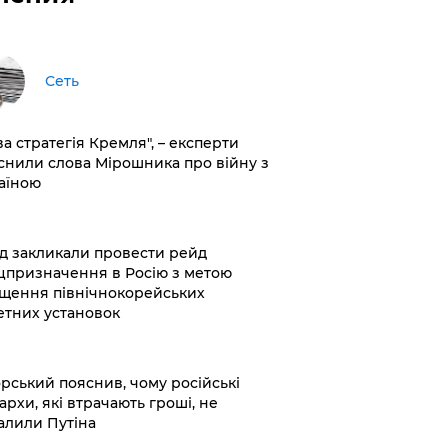
Сеть
ва стратегія Кремля", – експерти
снили слова Мірошника про війну з
аїною
хід закликали провести рейд
цпризначення в Росію з метою
щення північнокорейських
етних установок
корський пояснив, чому російські
архи, які втрачають гроші, не
алили Путіна