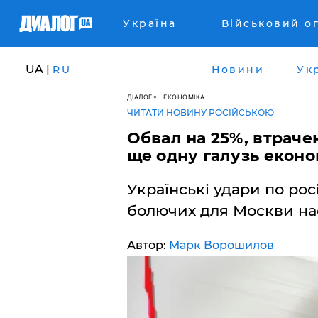
Україна
Військовий о
UA |
RU
Новини
Ук
ДІАЛОГ
ЕКОНОМІКА
ЧИТАТИ НОВИНУ РОСІЙСЬКОЮ
Обвал на 25%, втраче
ще одну галузь екон
Українські удари по ро
болючих для Москви нас
Автор:
Марк Ворошилов