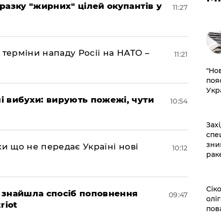
разку "жирних" цілей окупантів у
11:27
 терміни нападу Росії на НАТО –
11:21
"Но
поя
Укр
 вибухи: вирують пожежі, чути
10:54
​За
спе
зни
ки що не передає Україні нові
10:12
рак
​Сі
 знайшла спосіб поповнення
09:47
оліг
riot
пов