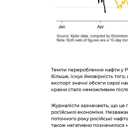
Темпи перероблення нафти у РФ 
більше, існує ймовірність тог
експорт значні обсяги сирої на
країни стало неможливим післ
Журналісти зазначають, що це 
російської економіки. Незважаю
поточного року російські нафт
також негативно позначилося н