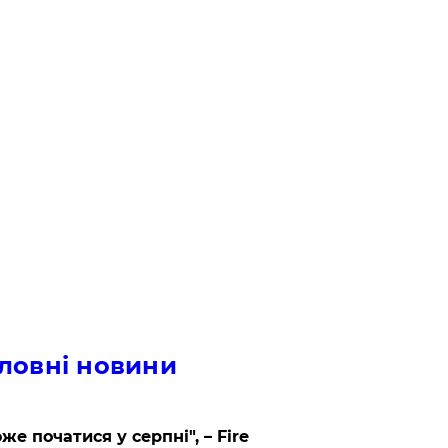
ловні новини
же початися у серпні", – Fire