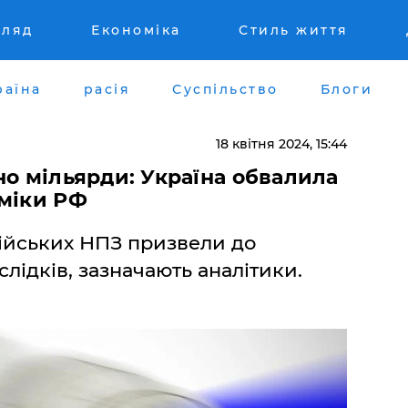
гляд
Економіка
Стиль життя
раїна
расія
Суспільство
Блоги
18 квітня 2024, 15:44
но мільярди: Україна обвалила
оміки РФ
сійських НПЗ призвели до
лідків, зазначають аналітики.