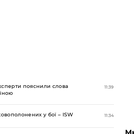
експерти пояснили слова
11:39
аїною
ковополонених у бої – ISW
11:34
М