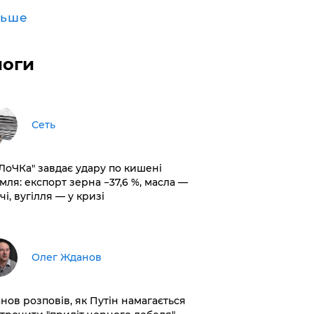
льше
логи
Сеть
оЛоЧКа" завдає удару по кишені
мля: експорт зерна −37,6 %, масла —
чі, вугілля — у кризі
Олег Жданов
нов розповів, як Путін намагається