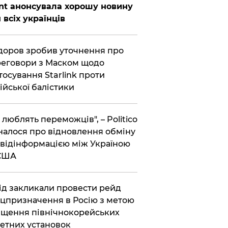
nt анонсувала хорошу новину
 всіх українців
оров зробив уточнення про
еговори з Маском щодо
тосування Starlink проти
ійської балістики
і люблять переможців", – Politico
налося про відновлення обміну
відінформацією між Україною
 США
хід закликали провести рейд
цпризначення в Росію з метою
щення північнокорейських
етних установок