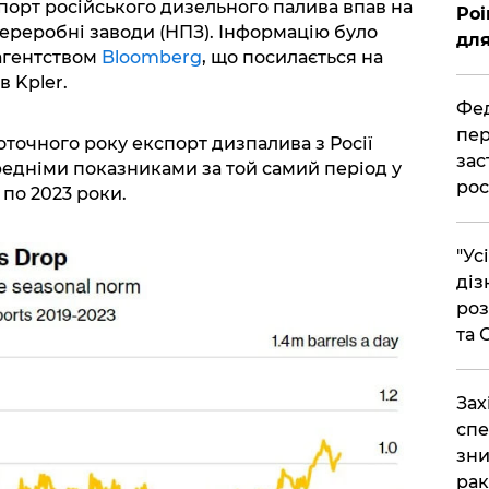
спорт російського дизельного палива впав на
Poi
переробні заводи (НПЗ). Інформацію було
для
агентством
Bloomberg
, що посилається на
 Kpler.
Фед
пер
 поточного року експорт дизпалива з Росії
зас
редніми показниками за той самий період у
рос
 по 2023 роки.
"Ус
діз
роз
та
​За
спе
зни
рак