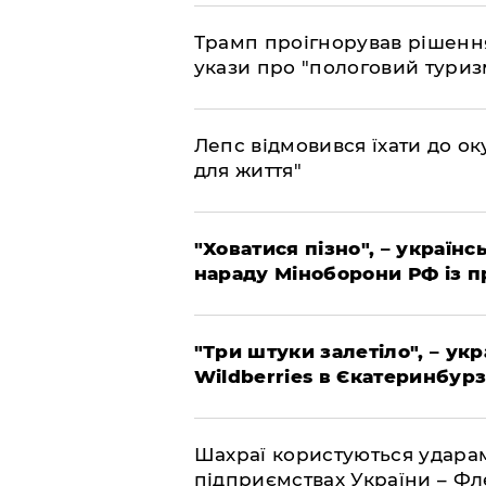
Трамп проігнорував рішення
укази про "пологовий туриз
Лепс відмовився їхати до о
для життя"
"Ховатися пізно", – україн
нараду Міноборони РФ із 
"Три штуки залетіло", – ук
Wildberries в Єкатеринбурз
Шахраї користуються ударам
підприємствах України – Ф