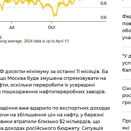
​Фе
пов
обо
уча
​"У
усп
бал
досягли мінімуму за останні 11 місяців. Ба
о, що Москва буде змушена спрямовувати на
фти, оскільки переробити їх усередині
​Сі
я пошкодження нафтопереробних заводів.
рос
гро
падіння вже вдарило по експортних доходах
чи на збільшення цін на нафту, у березні
​Пр
овики втратили близько $2 мільярдів, що
які
а доходах російського бюджету. Ситуація