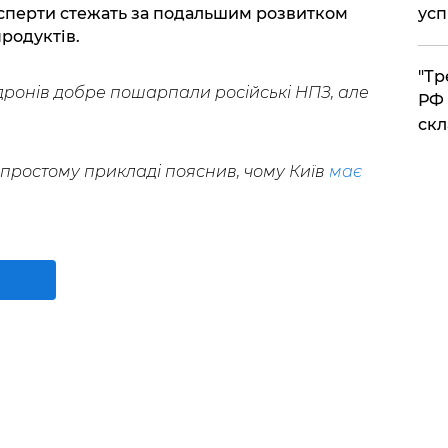
сперти стежать за подальшим розвитком
усп
родуктів.
​"Т
дронів добре пошарпали російські НПЗ, але
РФ 
скл
ростому прикладі пояснив, чому Київ
має