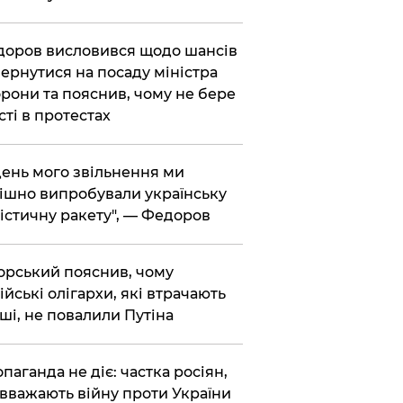
доров висловився щодо шансів
ернутися на посаду міністра
рони та пояснив, чому не бере
сті в протестах
 день мого звільнення ми
ішно випробували українську
істичну ракету", — Федоров
корський пояснив, чому
ійські олігархи, які втрачають
ші, не повалили Путіна
опаганда не діє: частка росіян,
 вважають війну проти України