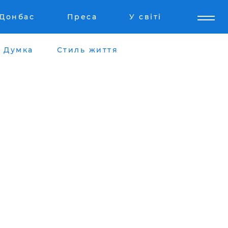
Донбас
Преса
У світі
Думка
Стиль життя