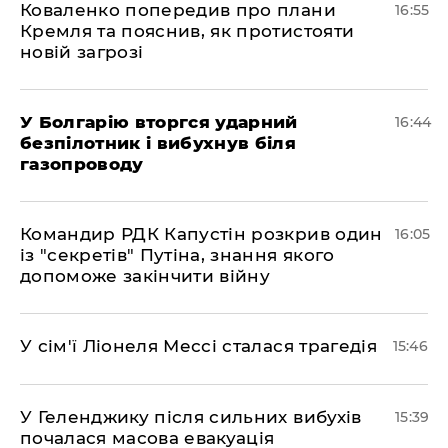
Коваленко попередив про плани
16:55
Кремля та пояснив, як протистояти
новій загрозі
У Болгарію вторгся ударний
16:44
безпілотник і вибухнув біля
газопроводу
Командир РДК Капустін розкрив один
16:05
із "секретів" Путіна, знання якого
допоможе закінчити війну
У сім'ї Ліонеля Мессі сталася трагедія
15:46
У Геленджику після сильних вибухів
15:39
почалася масова евакуація