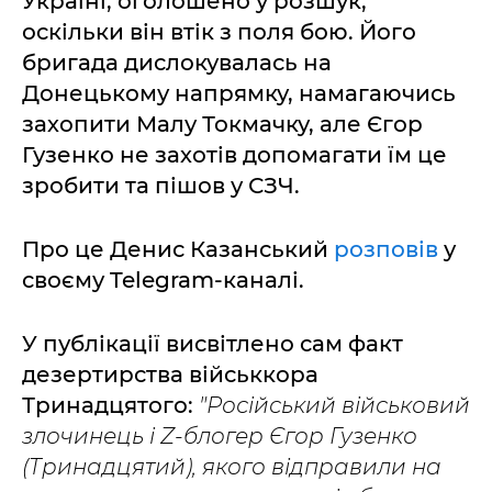
Україні, оголошено у розшук,
оскільки він втік з поля бою. Його
бригада дислокувалась на
Донецькому напрямку, намагаючись
захопити Малу Токмачку, але Єгор
Гузенко не захотів допомагати їм це
зробити та пішов у СЗЧ.
Про це Денис Казанський
розповів
у
своєму Telegram-каналі.
У публікації висвітлено сам факт
дезертирства військкора
Тринадцятого:
"Російський військовий
злочинець і Z-блогер Єгор Гузенко
(Тринадцятий), якого відправили на