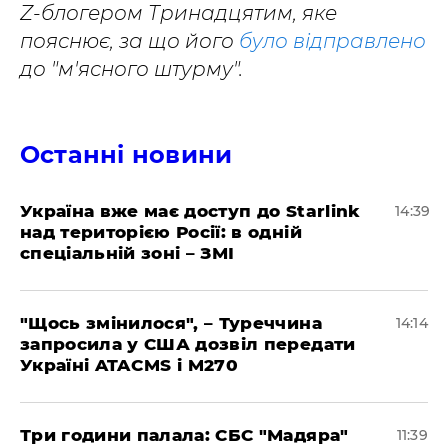
Z-блогером Тринадцятим, яке
пояснює, за що його
було відправлено
до "м'ясного штурму".
Останні новини
Україна вже має доступ до Starlink
14:39
над територією Росії: в одній
спеціальній зоні – ЗМІ
"Щось змінилося", – Туреччина
14:14
запросила у США дозвіл передати
Україні ATACMS і M270
Три години палала: СБС "Мадяра"
11:39