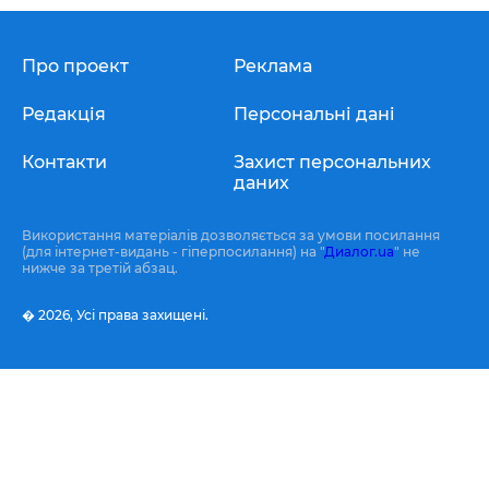
Про проект
Реклама
Редакція
Персональні дані
Контакти
Захист персональних
даних
Використання матеріалів дозволяється за умови посилання
(для інтернет-видань - гіперпосилання) на "
Диалог.ua
" не
нижче за третій абзац.
� 2026,
Усі права захищені.