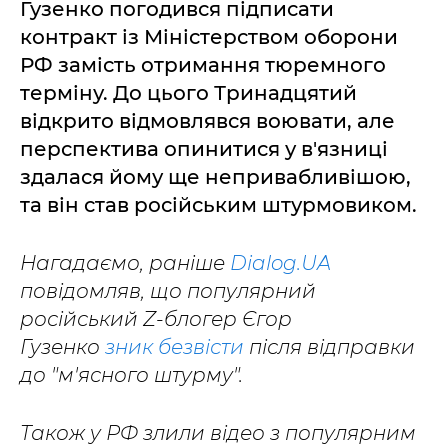
Гузенко погодився підписати
контракт із Міністерством оборони
РФ замість отримання тюремного
терміну. До цього Тринадцятий
відкрито відмовлявся воювати, але
перспектива опинитися у в'язниці
здалася йому ще непривабливішою,
та він став російським штурмовиком.
Нагадаємо, раніше
Dialog.UA
повідомляв, що популярний
російський Z-блогер Єгор
Гузенко
зник безвісти
після відправки
до "м'ясного штурму".
Також у РФ злили відео з популярним