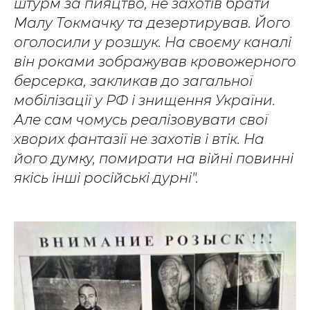
штурм за пияцтво, не захотів брати
Малу Токмачку та дезертирував. Його
оголосили у розшук. На своєму каналі
він роками зображував кровожерного
берсерка, закликав до загальної
мобілізації у РФ і знищення України.
Але сам чомусь реалізовувати свої
хворих фантазії не захотів і втік. На
його думку, помирати на війні повинні
якісь інші російські дурні".