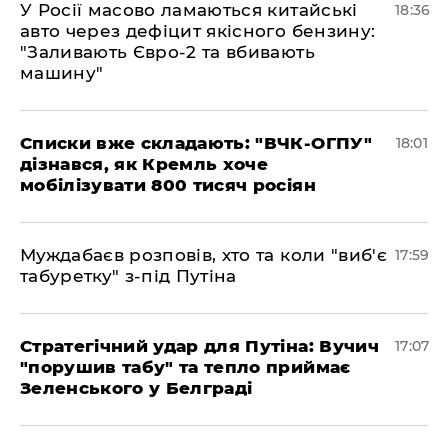
У Росії масово ламаються китайські
18:36
авто через дефіцит якісного бензину:
"Заливають Євро-2 та вбивають
машину"
Списки вже складають: "ВЧК-ОГПУ"
18:01
дізнався, як Кремль хоче
мобілізувати 800 тисяч росіян
Муждабаєв розповів, хто та коли "виб'є
17:59
табуретку" з-під Путіна
Стратегічний удар для Путіна: Вучич
17:07
"порушив табу" та тепло приймає
Зеленського у Белграді