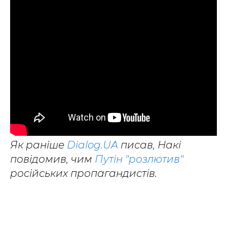
Як раніше
Dialog.UA
писав, Накі
повідомив, чим
Путін "розлютив"
російських пропагандистів.