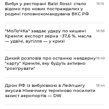
​Вибух у ресторані Balzi Rossi: стало
19:16
відомо про нових постраждалих у
родині головнокомандувача ВКС РФ
​"МоЛоЧКа" завдає удару по кишені
18:58
Кремля: експорт зерна −37,6 %, масла
— удвічі, вугілля — у кризі
​Дикий розповів про останню неядерну
18:49
"карту" Кремля, яку будуть активно
"розігрувати"
​Дрон РФ із вибухівкою в Лейпцигу
18:44
змусив Німеччину терміново посилити
захист аеропортів — DW