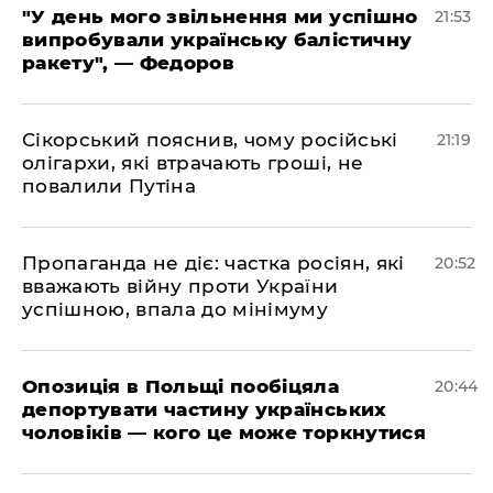
​"У день мого звільнення ми успішно
21:53
випробували українську балістичну
ракету", — Федоров
​Сікорський пояснив, чому російські
21:19
олігархи, які втрачають гроші, не
повалили Путіна
​Пропаганда не діє: частка росіян, які
20:52
вважають війну проти України
успішною, впала до мінімуму
​Опозиція в Польщі пообіцяла
20:44
депортувати частину українських
чоловіків — кого це може торкнутися