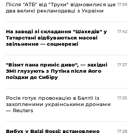
​Після "АТБ" від "Трухи" відмовилися ще
17:59
два великі рекламодавці з України
​На заводі зі складання "Шахедів" у
17:42
Татарстані відбуваються масові
звільнення — соцмережі
"Візит пана приніс диво", — західні
17:37
ЗМІ глузують з Путіна після його
поїздки до Сибіру
Росія готує провокацію в Балтії із
17:35
захопленими українськими дронами
— Reuters
​Вибух у Balzi Rossi: встановлено
17:28