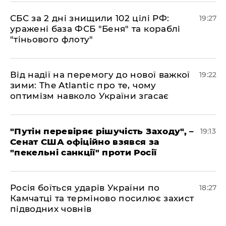
​СБС за 2 дні знищили 102 цілі РФ:
19:27
уражені база ФСБ "Беня" та кораблі
"тіньового флоту"
​Від надії на перемогу до нової важкої
19:22
зими: The Atlantic про те, чому
оптимізм навколо України згасає
​"Путін перевіряє рішучість Заходу", –
19:13
Сенат США офіційно взявся за
"пекельні санкції" проти Росії
​Росія боїться ударів України по
18:27
Камчатці та терміново посилює захист
підводних човнів