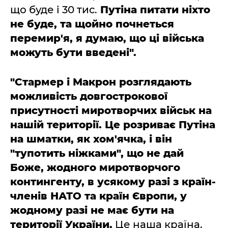
що буде і 30 тис.
Путіна питати ніхто
не буде, та щойно почнеться
перемир'я, я думаю, що ці війська
можуть бути введені".
"Стармер і Макрон розглядають
можливість довгострокової
присутності миротворчих військ на
нашій території. Це розриває Путіна
на шматки, як хом'ячка, і він
"тупотить ніжками", що не дай
Боже, жодного миротворчого
контингенту, в усякому разі з країн-
членів НАТО та країн Європи, у
жодному разі не має бути на
території України.
Це наша країна,