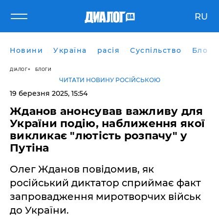
RU
Новини
Україна
расія
Суспільство
Блоги
ДІАЛОГ
БЛОГИ
ЧИТАТИ НОВИНУ РОСІЙСЬКОЮ
19 березня 2025, 15:54
Жданов анонсував важливу для
України подію, наближення якої
викликає "лютість розпачу" у
Путіна
Олег Жданов повідомив, як
російський диктатор сприймає факт
запровадження миротворчих військ
до України.