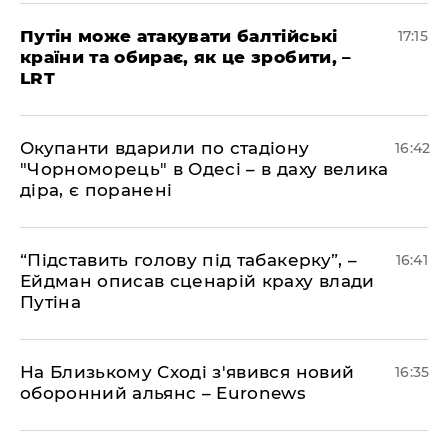
​Путін може атакувати балтійські
17:15
країни та обирає, як це зробити, –
LRT
​Окупанти вдарили по стадіону
16:42
"Чорноморець" в Одесі – в даху велика
діра, є поранені
​“Підставить голову під табакерку”, –
16:41
Ейдман описав сценарій краху влади
Путіна
На Близькому Сході з'явився новий
16:35
оборонний альянс – Euronews