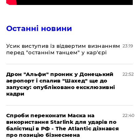
Останні новини
​Усик виступив із відвертим визнанням
23:19
перед "останнім танцем" у кар'єрі
​Дрон "Альфи" проник у Донецький
22:52
аеропорт і спалив "Шахед" ще до
запуску: опубліковано ексклюзивні
кадри
​Спроби переконати Маска на
22:40
використання Starlink для ударів по
балістиці в РФ - The Atlantic дізнався
про позицію бізнесмена