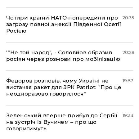
​Чотири країни НАТО попередили про
20:35
загрозу повної анексії Південної Осетії
Росією
​'"Не той народ", - Соловйов образив
20:28
росіян через розмови про мобілізацію
​Федоров розповів, чому Україні не
19:57
вистачає ракет для ЗРК Patriot: "Про це
неодноразово говорилося"
​Зеленський вперше прибув до Сербії
19:33
на зустріч із Вучичем – про що
говоритимуть