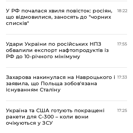
​У РФ почалася хвиля повісток: росіян,
18:22
що відмовилися, заносять до "чорних
списків"
​Удари України по російських НПЗ
17:55
обвалили експорт нафтопродуктів із
РФ до 10-річного мінімуму
​Захарова накинулася на Навроцького і
17:33
заявила, що Польща зобов'язана
існуванням Сталіну
​Україна та США готують покращені
17:25
ракети для С-300 – коли вони
очікуються у ЗСУ