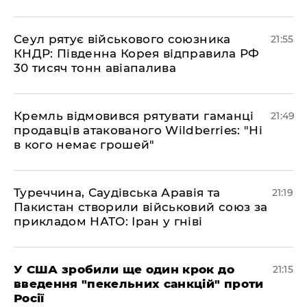
​Сеул рятує військового союзника
21:55
КНДР: Південна Корея відправила РФ
30 тисяч тонн авіапалива
​Кремль відмовився рятувати гаманці
21:49
продавців атакованого Wildberries: "Ні
в кого немає грошей"
​Туреччина, Саудівська Аравія та
21:19
Пакистан створили військовий союз за
прикладом НАТО: Іран у гніві
​У США зробили ще один крок до
21:15
введення "пекельних санкцій" проти
Росії