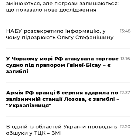
змінюються, але погрози залишаються:
що показало нове дослідження
НАБУ розсекретило інформацію, у
13:48
чому підозрюють Ольгу Стефанішину
У Чорному морі РФ атакувала торгове
13:16
судно під прапором Гвінеї-Бісау – є
загиблі
Армія РФ вранці 6 серпня вдарила по
12:37
залізничній станції Лозова, є загиблі –
"Укрзалізниця"
В одній із областей України проводять
12:20
обшуки у ТЦК – ЗМІ