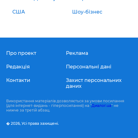
США
Шоу-бізнес
Про проект
Реклама
Редакція
Персональні дані
Контакти
Захист персональних
даних
Використання матеріалів дозволяється за умови посилання
(для інтернет-видань - гіперпосилання) на "
Диалог.ua
" не
нижче за третій абзац.
� 2026,
Усі права захищені.