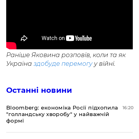
Раніше Яковина розповів, коли та як
Україна
здобуде перемогу
у війні.
Останні новини
Bloomberg: економіка Росії підхопила
16:20
"голландську хворобу" у найважчій
формі