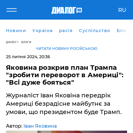
RU
Новини
Україна
расія
Суспільство
Блоги
ДІАЛОГ
БЛОГИ
ЧИТАТИ НОВИНУ РОСІЙСЬКОЮ
25 липня 2024, 20:36
Яковина розкрив план Трампа
"зробити переворот в Америці":
"Всі дуже бояться"
Журналіст Іван Яковіна передрік
Америці безрадісне майбутнє за
умови, що президентом буде Трамп.
Автор:
Іван Яковина