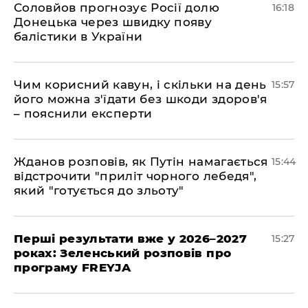
Соловйов прогнозує Росії долю
16:18
Донецька через швидку появу
балістики в України
Чим корисний кавун, і скільки на день
15:57
його можна з'їдати без шкоди здоров'я
– пояснили експерти
Жданов розповів, як Путін намагається
15:44
відстрочити "приліт чорного лебедя",
який "готується до зльоту"
Перші результати вже у 2026–2027
15:27
роках: Зеленський розповів про
програму FREYJA