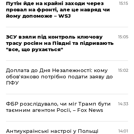
Путін йде на крайні заходи через
15:15
провал на фронті, але це навряд чи
йому допоможе – WSJ
ЗСУ взяли під контроль ключову
15:05
трасу росіян на Півдні та підривають
"все, що рухається"
Доплата до Дня Незалежності: кому
15:02
обов'язково потрібно подати заяву до
ПФУ
ФБР розслідувало, чи міг Трамп бути
14:33
таємним агентом Росії, – Fox News
Антиукраїнські настрої у Польщі
14:01