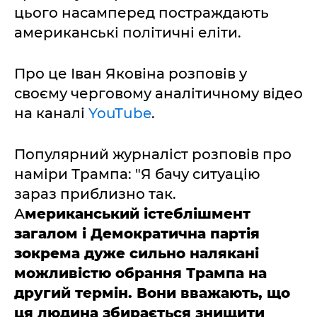
цього насамперед постраждають
американські політичні еліти.
Про це Іван Яковіна розповів у
своєму черговому аналітичному відео
на каналі
YouTube
.
Популярний журналіст розповів про
наміри Трампа: "Я бачу ситуацію
зараз приблизно так.
А
мериканський істеблішмент
загалом і Демократична партія
зокрема дуже сильно налякані
можливістю обрання Трампа на
другий термін. Вони вважають, що
ця людина збирається знищити