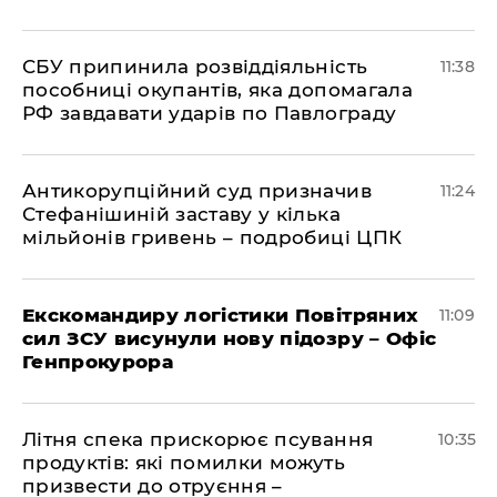
СБУ припинила розвіддіяльність
11:38
пособниці окупантів, яка допомагала
РФ завдавати ударів по Павлограду
Антикорупційний суд призначив
11:24
Стефанішиній заставу у кілька
мільйонів гривень – подробиці ЦПК
Екскомандиру логістики Повітряних
11:09
сил ЗСУ висунули нову підозру – Офіс
Генпрокурора
Літня спека прискорює псування
10:35
продуктів: які помилки можуть
призвести до отруєння –