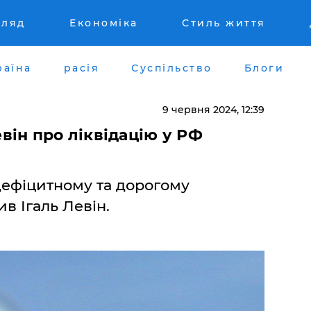
гляд
Економіка
Стиль життя
раїна
расія
Суспільство
Блоги
9 червня 2024, 12:39
евін про ліквідацію у РФ
 дефіцитному та дорогому
ив Ігаль Левін.