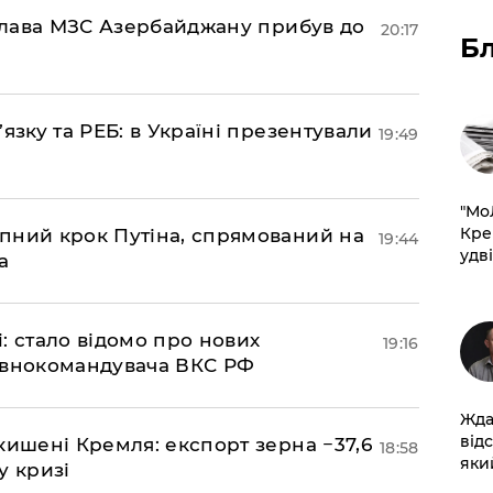
: глава МЗС Азербайджану прибув до
20:17
Б
’язку та РЕБ: в Україні презентували
19:49
​"М
Кре
пний крок Путіна, спрямований на
19:44
удві
а
si: стало відомо про нових
19:16
овнокомандувача ВКС РФ
Жда
від
кишені Кремля: експорт зерна −37,6
18:58
який
у кризі