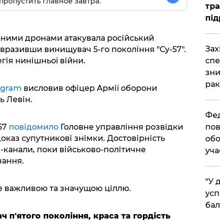
пропустить главное завтра.
тра
під
арними дронами атакувала російський
​За
вразивши винищувач 5-го покоління "Су-57".
егія нинішньої війни.
спе
зни
рак
egram
висловив офіцер Армії оборони
ь Левін.
​Фе
57
повідомило
Головне управління розвідки
пов
оказ супутникові знімки. Достовірність
обо
Z-канали, поки військово-політичне
уча
чання.
​"У
же важливою та значущою ціллю.
усп
бал
 п'ятого покоління, краса та гордість