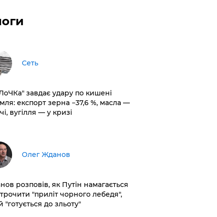
логи
Сеть
оЛоЧКа" завдає удару по кишені
мля: експорт зерна −37,6 %, масла —
чі, вугілля — у кризі
Олег Жданов
нов розповів, як Путін намагається
строчити "приліт чорного лебедя",
 "готується до зльоту"