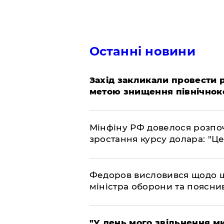
Останні новини
​Захід закликали провести
метою знищення північнок
​Мінфіну РФ довелося розпоч
зростання курсу долара: "Ц
​Федоров висловився щодо 
міністра оборони та пояснив
​"У день мого звільнення 