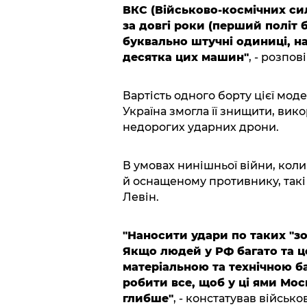
ВКС (Військово-космічних сил 
за довгі роки (перший політ б
буквально штучні одиниці, н
десятка цих машин"
, - розпов
Вартість одного борту цієї моде
Україна змогла її знищити, вик
недорогих ударних дрони.
В умовах нинішньої війни, кол
й оснащеному противнику, такі 
Левін.
"Наносити удари по таких "зол
Якщо людей у РФ багато та ц
матеріальною та технічною ба
робити все, щоб у ці ями Мос
глибше"
, - констатував військо