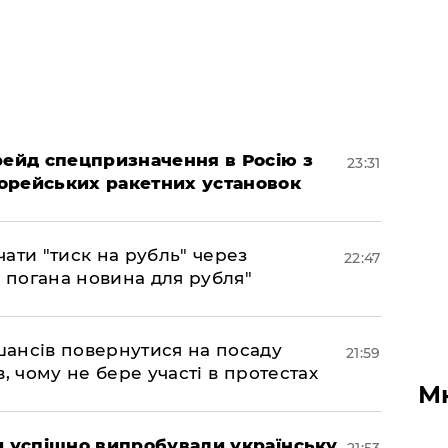
 рейд спецпризначення в Росію з
23:31
орейських ракетних установок
ати "тиск на рубль" через
22:47
е погана новина для рубля"
шансів повернутися на посаду
21:59
, чому не бере участі в протестах
М
ми успішно випробували українську
21:53