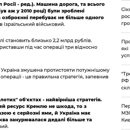
Росії - ред.). Машина дорога, та всього
​Сі
ув аж у 2010 році) були зроблені
рос
а озброєнні перебуває не більше одного
гро
ів ізраїльський військовий.
лі становить близько 2,2 млрд рублів.
​Пр
ориставши під час операції три відносно
які
усп
и Україна змушена протистояти потужнішому
​"Т
операції - це правильна стратегія, запевнив
РФ 
скл
отих" об'єктах - найвірніша стратегія.
​Пе
ей ресурс Кремлю не шкода, то з
зою є серйозні ями, й Україна має
МЗС
ква занурювалася дедалі більше та
Киє
вий.