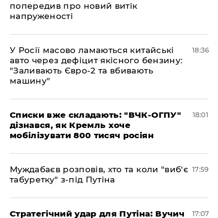
попередив про новий витік
напруженості
У Росії масово ламаються китайські
18:36
авто через дефіцит якісного бензину:
"Заливають Євро-2 та вбивають
машину"
Списки вже складають: "ВЧК-ОГПУ"
18:01
дізнався, як Кремль хоче
мобілізувати 800 тисяч росіян
Муждабаєв розповів, хто та коли "виб'є
17:59
табуретку" з-під Путіна
Стратегічний удар для Путіна: Вучич
17:07