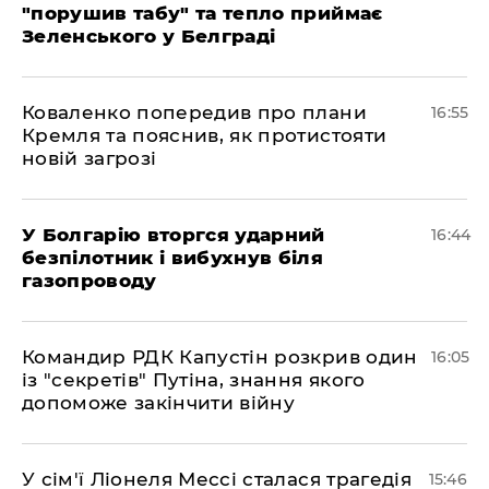
"порушив табу" та тепло приймає
Зеленського у Белграді
Коваленко попередив про плани
16:55
Кремля та пояснив, як протистояти
новій загрозі
У Болгарію вторгся ударний
16:44
безпілотник і вибухнув біля
газопроводу
Командир РДК Капустін розкрив один
16:05
із "секретів" Путіна, знання якого
допоможе закінчити війну
У сім'ї Ліонеля Мессі сталася трагедія
15:46