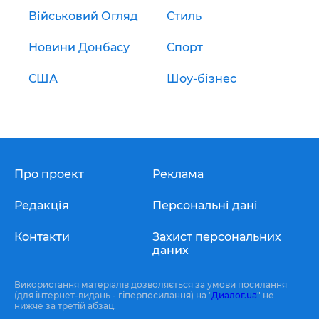
Військовий Огляд
Стиль
Новини Донбасу
Спорт
США
Шоу-бізнес
Про проект
Реклама
Редакція
Персональні дані
Контакти
Захист персональних
даних
Використання матеріалів дозволяється за умови посилання
(для інтернет-видань - гіперпосилання) на "
Диалог.ua
" не
нижче за третій абзац.