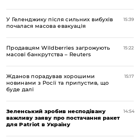
У Геленджику після сильних вибухів
15:39
почалася масова евакуація
Продавцям Wildberries загрожують
15:22
масові банкрутства – Reuters
Жданов порадував хорошими
15:17
новинами з Росії та припустив, що
буде далі
Зеленський зробив несподівану
14:54
важливу заяву про постачання ракет
для Patriot в Україну