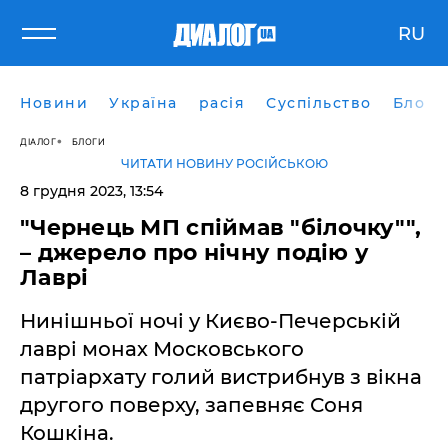
RU
Новини
Україна
расія
Суспільство
Блоги
ДІАЛОГ
БЛОГИ
ЧИТАТИ НОВИНУ РОСІЙСЬКОЮ
8 грудня 2023, 13:54
"Чернець МП спіймав "білочку"",
– джерело про нічну подію у
Лаврі
Нинішньої ночі у Києво-Печерській
лаврі монах Московського
патріархату голий вистрибнув з вікна
другого поверху, запевняє Соня
Кошкіна.