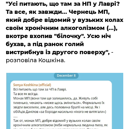
"Усі питають, що там за НП у Лаврі?
Та все, як завжди... Чернець МП,
який добре відомий у вузьких колах
своїм хронічним алкоголізмом (...),
вкотре вхопив "білочку". Усю ніч
бухав, а під ранок голий
вистрибнув із другого поверху",
-
розповіла Кошкіна.