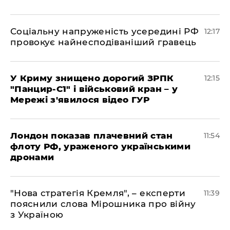
Соціальну напруженість усередині РФ
12:17
провокує найнесподіваніший гравець
У Криму знищено дорогий ЗРПК
12:15
"Панцир-С1" і військовий кран – у
Мережі з'явилося відео ГУР
Лондон показав плачевний стан
11:54
флоту РФ, ураженого українськими
дронами
"Нова стратегія Кремля", – експерти
11:39
пояснили слова Мірошника про війну
з Україною