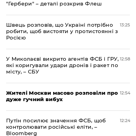
"Гербери" – деталі розкрив Флеш
Швець розповів, що Україні потрібно
13:25
робити, щоб вистояти у протистоянні з
Росією
У Миколаєві викрито агентів ФСБ і ГРУ,
12:58
які коригували удари дронів і ракет по
місту, – СБУ
Жителі Москви масово розповіли про
12:54
дуже гучний вибух
Путін посилює значення ФСБ, щоб
12:24
контролювати російські еліти, –
Bloomberg