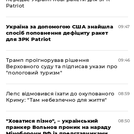
Patriot
Україна за допомогою США знайшла
09:47
спосіб поповнення дефіциту ракет
для ЗРК Patriot
Трамп проігнорував рішення
09:46
Верховного суду та підписав укази про
"пологовий туризм"
Лепс відмовився їхати до окупованого
08:59
Криму: "Там небезпечно для життя"
"Ховатися пізно", – український
08:50
пранкер Вольнов проник на нараду
Міноборони РФ із представниками