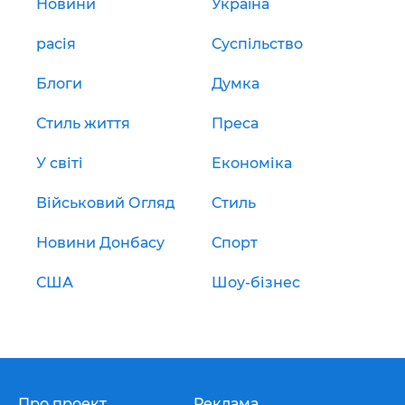
Новини
Україна
расія
Суспільство
Блоги
Думка
Стиль життя
Преса
У світі
Економіка
Військовий Огляд
Стиль
Новини Донбасу
Спорт
США
Шоу-бізнес
Про проект
Реклама