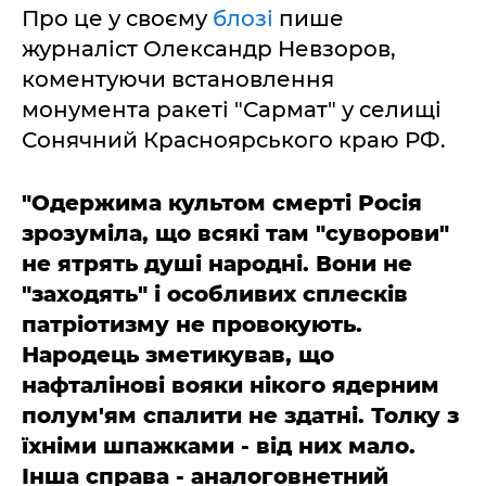
Про це у своєму
блозі
пише
журналіст Олександр Невзоров,
коментуючи встановлення
монумента ракеті "Сармат" у селищі
Сонячний Красноярського краю РФ.
"Одержима культом смерті Росія
зрозуміла, що всякі там "суворови"
не ятрять душі народні. Вони не
"заходять" і особливих сплесків
патріотизму не провокують.
Народець зметикував, що
нафталінові вояки нікого ядерним
полум'ям спалити не здатні. Толку з
їхніми шпажками - від них мало.
Інша справа - аналоговнетний