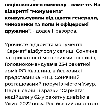
національного символу - саме те. На
відкритті "монумента"
конвульсували від щастя генерали,
чиновники та попи й офіцерські
дружини",
- додає Невзоров.
Урочисте відкриття монумента
"Сармат" відбулося у селищі Сонячне
за присутності місцевих чиновників,
Головнокомандувача 33-ї ракетної
армії РФ Квашина, військових і
представника РПЦ. Сонячний
розташований поруч із містом Ужур.
Перші серійні зразки "Сармата"
надійшли у 62-у ракетну дивізію в
Ужурі 2022 року. Російський диктатор