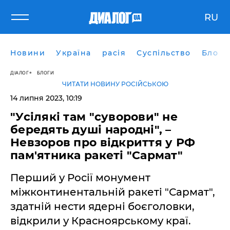
RU
Новини
Україна
расія
Суспільство
Блоги
ДІАЛОГ
БЛОГИ
ЧИТАТИ НОВИНУ РОСІЙСЬКОЮ
14 липня 2023, 10:19
"Усілякі там "суворови" не
бередять душі народні", –
Невзоров про відкриття у РФ
пам'ятника ракеті "Сармат"
Перший у Росії монумент
міжконтинентальній ракеті "Сармат",
здатній нести ядерні боєголовки,
відкрили у Красноярському краї.