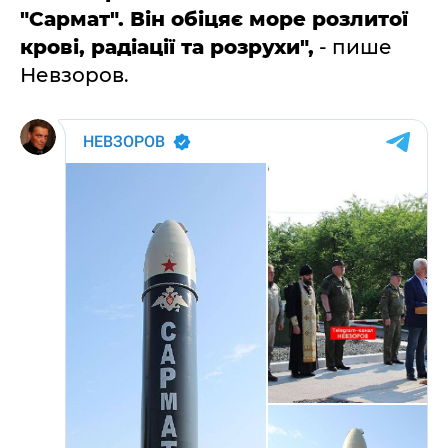
"Сармат". Він обіцяє море розлитої
крові, радіації та розрухи",
- пише
Невзоров.