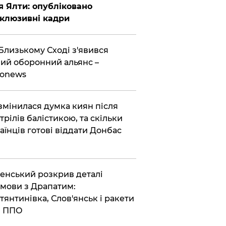
я Ялти: опубліковано
клюзивні кадри
Близькому Сході з'явився
ий оборонний альянс –
ronews
змінилася думка киян після
трілів балістикою, та скільки
аїнців готові віддати Донбас
енський розкрив деталі
мови з Драпатим:
тянтинівка, Слов'янськ і ракети
я ППО