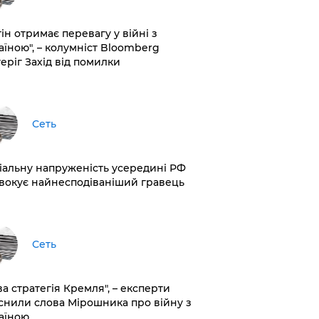
ін отримає перевагу у війні з
аїною", – колумніст Bloomberg
теріг Захід від помилки
Сеть
іальну напруженість усередині РФ
вокує найнесподіваніший гравець
Сеть
ва стратегія Кремля", – експерти
снили слова Мірошника про війну з
аїною