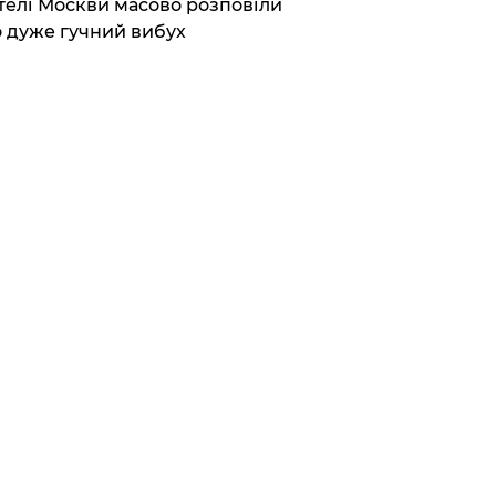
елі Москви масово розповіли
 дуже гучний вибух