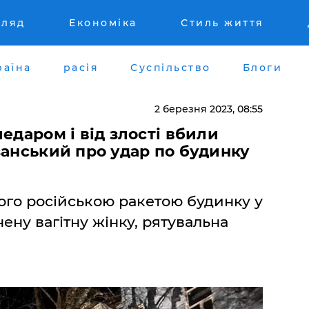
гляд
Економіка
Стиль життя
раїна
расія
Суспільство
Блоги
2 березня 2023, 08:55
едаром і від злості вбили
занський про удар по будинку
ного російською ракетою будинку у
ену вагітну жінку, рятувальна