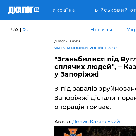
Україна
Військовий о
UA |
RU
Новини
Ук
ДІАЛОГ
БЛОГИ
ЧИТАТИ НОВИНУ РОСІЙСЬКОЮ
"Зганьбилися під Вугл
сплячих людей", – Ка
у Запоріжжі
З-під завалів зруйнова
Запоріжжі дістали поран
операція триває.
Автор:
Денис Казанський