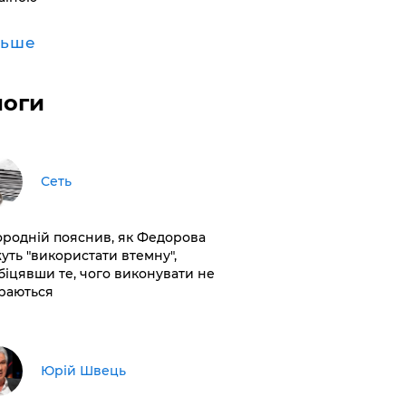
льше
логи
Сеть
ородній пояснив, як Федорова
уть "використати втемну",
біцявши те, чого виконувати не
раються
Юрій Швець