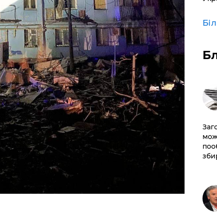
Бі
Б
Заг
мож
поо
зби