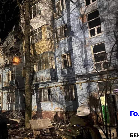
Го
БЕК