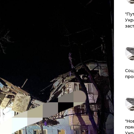
"Пут
Укр
зас
Соц
про
"Но
поя
Укр