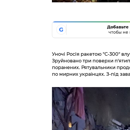
Добавьте 
G
чтобы не 
Уночі Росія ракетою "С-300" вл
Зруйновано три поверхи п'ятип
поранених. Рятувальники продо
по мирних українцях. З-під завал