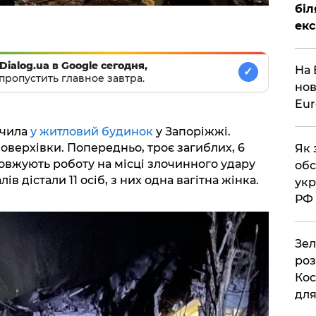
біл
екс
Dialog.ua в Google сегодня,
На 
✓
пропустить главное завтра.
нов
Eu
учила
у житловий будинок
у Запоріжжі.
оверхівки. Попередньо, троє загиблих, 6
Як 
вжують роботу на місці злочинного удару
обс
ів дістали 11 осіб, з них одна вагітна жінка.
укр
РФ
Зел
роз
Кос
дл