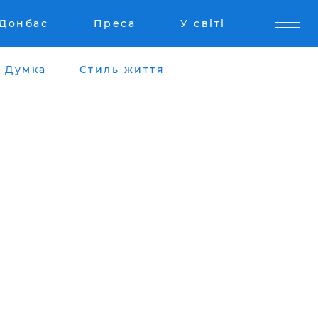
Донбас
Преса
У світі
Думка
Стиль життя