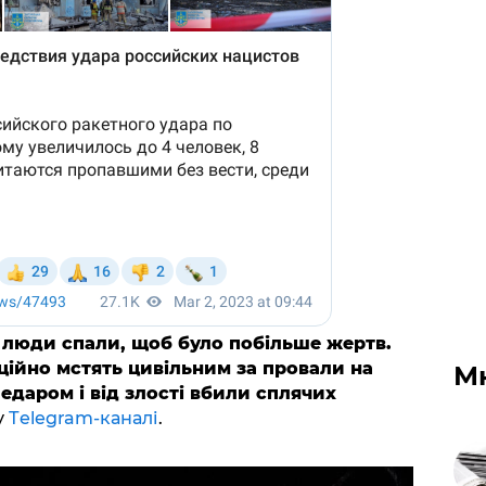
и люди спали, щоб було побільше жертв.
ційно мстять цивільним за провали на
М
едаром і від злості вбили сплячих
у
Тelegram-каналі
.