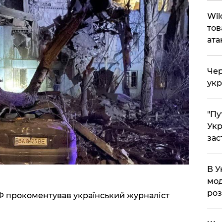
Wil
тов
ата
Чер
укр
"Пу
Укр
зас
В У
мод
ро
Ф прокоментував український журналіст