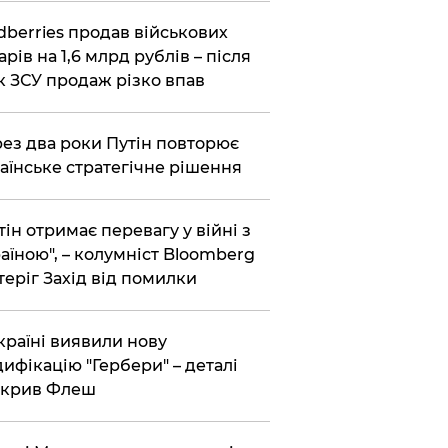
dberries продав військових
арів на 1,6 млрд рублів – після
к ЗСУ продаж різко впав
ез два роки Путін повторює
аїнське стратегічне рішення
тін отримає перевагу у війні з
аїною", – колумніст Bloomberg
теріг Захід від помилки
країні виявили нову
ифікацію "Гербери" – деталі
зкрив Флеш