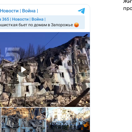
Жит
про