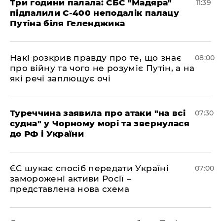
Три години палала: СБС "Мадяра"
11:39
підпалили С-400 неподалік палацу
Путіна біля Геленджика
Накі розкрив правду про те, що знає
08:00
про війну та чого не розуміє Путін, а на
які речі заплющує очі
Туреччина заявила про атаки "на всі
07:30
судна" у Чорному морі та звернулася
до РФ і України
ЄС шукає спосіб передати Україні
07:00
заморожені активи Росії –
представлена ​​нова схема