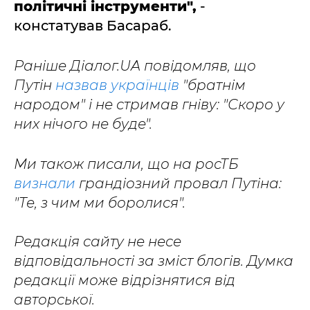
політичні інструменти",
-
констатував Басараб.
Раніше Діалог.UA повідомляв, що
Путін
назвав українців
"братнім
народом" і не стримав гніву: "Скоро у
них нічого не буде".
Ми також писали, що на росТБ
визнали
грандіозний провал Путіна:
"Те, з чим ми боролися".
Редакція сайту не несе
відповідальності за зміст блогів. Думка
редакції може відрізнятися від
авторської.