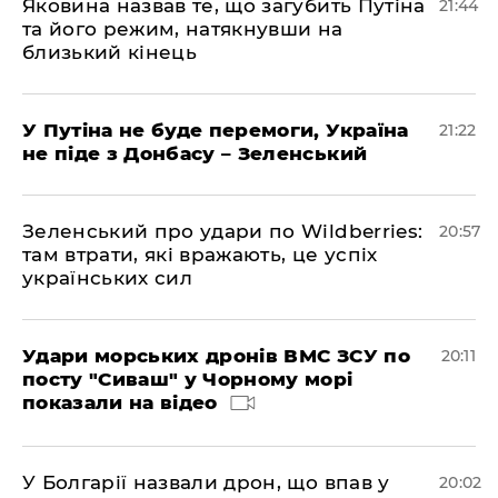
Яковина назвав те, що загубить Путіна
21:44
та його режим, натякнувши на
близький кінець
У Путіна не буде перемоги, Україна
21:22
не піде з Донбасу – Зеленський
Зеленський про удари по Wildberries:
20:57
там втрати, які вражають, це успіх
українських сил
Удари морських дронів ВМС ЗСУ по
20:11
посту "Сиваш" у Чорному морі
показали на відео
У Болгарії назвали дрон, що впав у
20:02