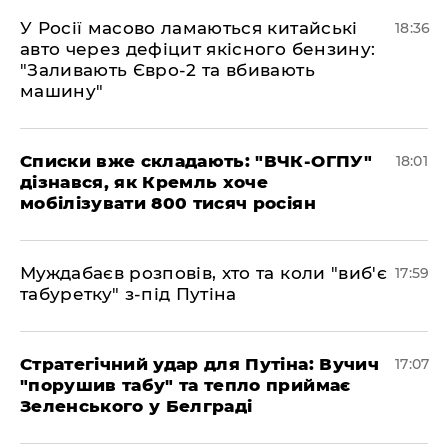
У Росії масово ламаються китайські
18:36
авто через дефіцит якісного бензину:
"Заливають Євро-2 та вбивають
машину"
Списки вже складають: "ВЧК-ОГПУ"
18:01
дізнався, як Кремль хоче
мобілізувати 800 тисяч росіян
Муждабаєв розповів, хто та коли "виб'є
17:59
табуретку" з-під Путіна
Стратегічний удар для Путіна: Вучич
17:07
"порушив табу" та тепло приймає
Зеленського у Белграді