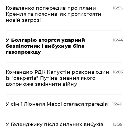
Коваленко попередив про плани
16:55
Кремля та пояснив, як протистояти
новій загрозі
У Болгарію вторгся ударний
16:44
безпілотник і вибухнув біля
газопроводу
Командир РДК Капустін розкрив один
16:05
із "секретів" Путіна, знання якого
допоможе закінчити війну
У сім'ї Ліонеля Мессі сталася трагедія
15:46
У Геленджику після сильних вибухів
15:39