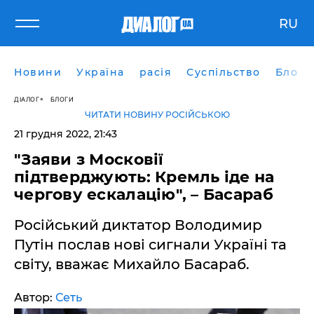
RU
Новини
Україна
расія
Суспільство
Блоги
ДІАЛОГ
БЛОГИ
ЧИТАТИ НОВИНУ РОСІЙСЬКОЮ
21 грудня 2022, 21:43
"Заяви з Московії
підтверджують: Кремль іде на
чергову ескалацію", – Басараб
Російський диктатор Володимир
Путін послав нові сигнали Україні та
світу, вважає Михайло Басараб.
Автор:
Сеть