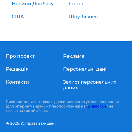
Новини Донбасу
Спорт
США
Шоу-бізнес
Про проект
Реклама
Редакція
Персональні дані
Контакти
Захист персональних
даних
Використання матеріалів дозволяється за умови посилання
(для інтернет-видань - гіперпосилання) на "
Диалог.ua
" не
нижче за третій абзац.
� 2026,
Усі права захищені.