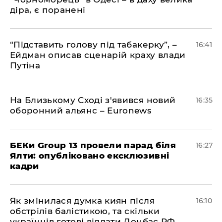
діра, є поранені
​“Підставить голову під табакерку”, –
16:41
Ейдман описав сценарій краху влади
Путіна
На Близькому Сході з'явився новий
16:35
оборонний альянс – Euronews
БЕКи Group 13 провели парад біля
16:27
Ялти: опубліковано ексклюзивні
кадри
Як змінилася думка киян після
16:10
обстрілів балістикою, та скільки
українців готові віддати Донбас РФ