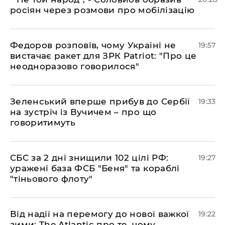
росіян через розмови про мобілізацію
​Федоров розповів, чому Україні не
19:57
вистачає ракет для ЗРК Patriot: "Про це
неодноразово говорилося"
​Зеленський вперше прибув до Сербії
19:33
на зустріч із Вучичем – про що
говоритимуть
​СБС за 2 дні знищили 102 цілі РФ:
19:27
уражені база ФСБ "Беня" та кораблі
"тіньового флоту"
​Від надії на перемогу до нової важкої
19:22
зими: The Atlantic про те, чому