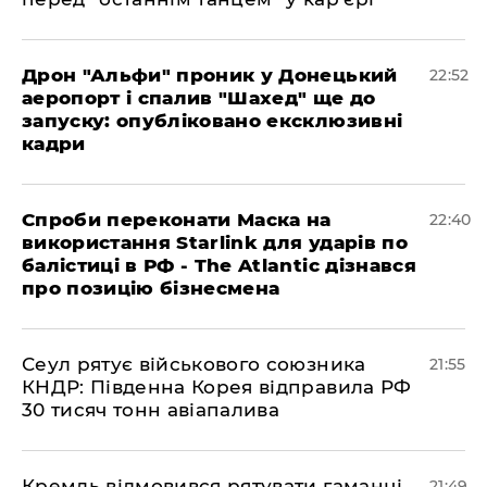
​Дрон "Альфи" проник у Донецький
22:52
аеропорт і спалив "Шахед" ще до
запуску: опубліковано ексклюзивні
кадри
​Спроби переконати Маска на
22:40
використання Starlink для ударів по
балістиці в РФ - The Atlantic дізнався
про позицію бізнесмена
​Сеул рятує військового союзника
21:55
КНДР: Південна Корея відправила РФ
30 тисяч тонн авіапалива
​Кремль відмовився рятувати гаманці
21:49