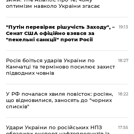
оптимізм навколо України згасає
​"Путін перевіряє рішучість Заходу", –
19:13
Сенат США офіційно взявся за
"пекельні санкції" проти Росії
​Росія боїться ударів України по
18:27
Камчатці та терміново посилює захист
підводних човнів
​У РФ почалася хвиля повісток: росіян,
18:22
що відмовилися, заносять до "чорних
списків"
​Удари України по російських НПЗ
17:55
обвалили експорт нафтопродуктів із