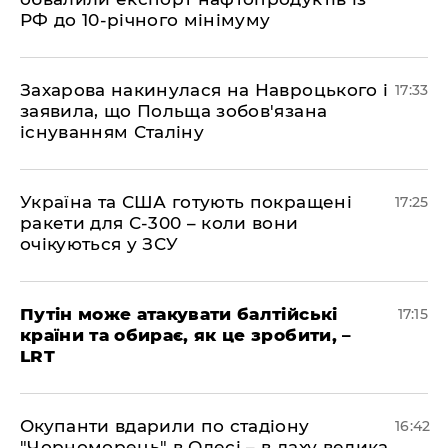
РФ до 10-річного мінімуму
​Захарова накинулася на Навроцького і
17:33
заявила, що Польща зобов'язана
існуванням Сталіну
​Україна та США готують покращені
17:25
ракети для С-300 – коли вони
очікуються у ЗСУ
​Путін може атакувати балтійські
17:15
країни та обирає, як це зробити, –
LRT
​Окупанти вдарили по стадіону
16:42
"Чорноморець" в Одесі – в даху велика