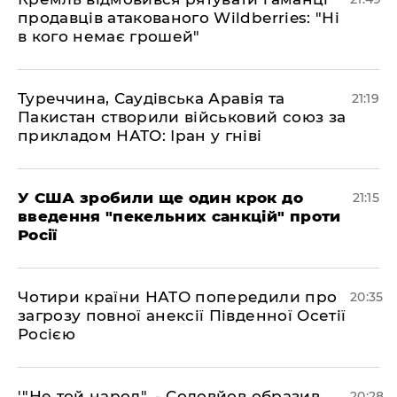
продавців атакованого Wildberries: "Ні
в кого немає грошей"
​Туреччина, Саудівська Аравія та
21:19
Пакистан створили військовий союз за
прикладом НАТО: Іран у гніві
​У США зробили ще один крок до
21:15
введення "пекельних санкцій" проти
Росії
​Чотири країни НАТО попередили про
20:35
загрозу повної анексії Південної Осетії
Росією
​'"Не той народ", - Соловйов образив
20:28