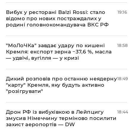
​Вибух у ресторані Balzi Rossi: стало
19:16
відомо про нових постраждалих у
родині головнокомандувача ВКС РФ
​"МоЛоЧКа" завдає удару по кишені
18:58
Кремля: експорт зерна −37,6 %, масла
— удвічі, вугілля — у кризі
​Дикий розповів про останню неядерну
18:49
"карту" Кремля, яку будуть активно
"розігрувати"
​Дрон РФ із вибухівкою в Лейпцигу
18:44
змусив Німеччину терміново посилити
захист аеропортів — DW