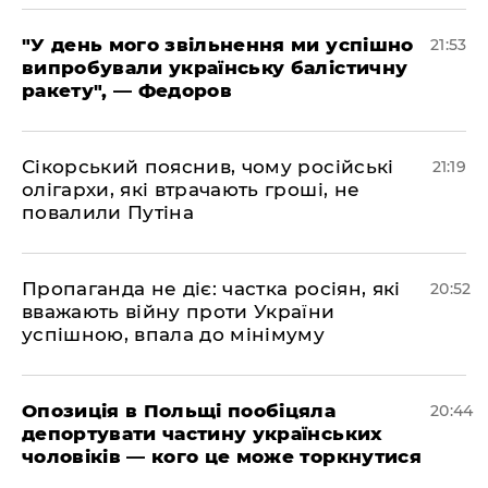
​"У день мого звільнення ми успішно
21:53
випробували українську балістичну
ракету", — Федоров
​Сікорський пояснив, чому російські
21:19
олігархи, які втрачають гроші, не
повалили Путіна
​Пропаганда не діє: частка росіян, які
20:52
вважають війну проти України
успішною, впала до мінімуму
​Опозиція в Польщі пообіцяла
20:44
депортувати частину українських
чоловіків — кого це може торкнутися