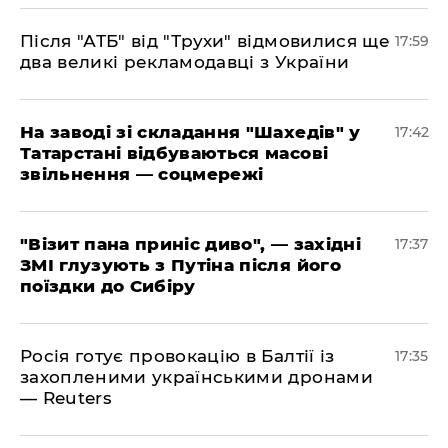
​Після "АТБ" від "Трухи" відмовилися ще
17:59
два великі рекламодавці з України
​На заводі зі складання "Шахедів" у
17:42
Татарстані відбуваються масові
звільнення — соцмережі
"Візит пана приніс диво", — західні
17:37
ЗМІ глузують з Путіна після його
поїздки до Сибіру
Росія готує провокацію в Балтії із
17:35
захопленими українськими дронами
— Reuters