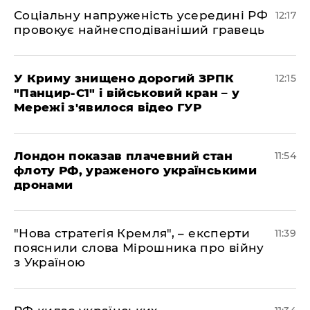
Соціальну напруженість усередині РФ
12:17
провокує найнесподіваніший гравець
У Криму знищено дорогий ЗРПК
12:15
"Панцир-С1" і військовий кран – у
Мережі з'явилося відео ГУР
Лондон показав плачевний стан
11:54
флоту РФ, ураженого українськими
дронами
"Нова стратегія Кремля", – експерти
11:39
пояснили слова Мірошника про війну
з Україною