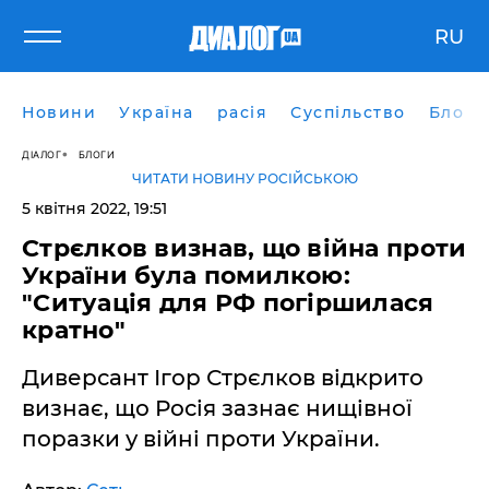
RU
Новини
Україна
расія
Суспільство
Блоги
ДІАЛОГ
БЛОГИ
ЧИТАТИ НОВИНУ РОСІЙСЬКОЮ
5 квітня 2022, 19:51
Стрєлков визнав, що війна проти
України була помилкою:
"Ситуація для РФ погіршилася
кратно"
Диверсант Ігор Стрєлков відкрито
визнає, що Росія зазнає нищівної
поразки у війні проти України.