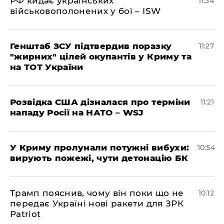
РФ кидає українських
11:34
військовополонених у бої – ISW
Генштаб ЗСУ підтвердив поразку
11:27
"жирних" цілей окупантів у Криму та
на ТОТ України
Розвідка США дізналася про терміни
11:21
нападу Росії на НАТО – WSJ
У Криму пролунали потужні вибухи:
10:54
вирують пожежі, чути детонацію БК
Трамп пояснив, чому він поки що не
10:12
передає Україні нові ракети для ЗРК
Patriot