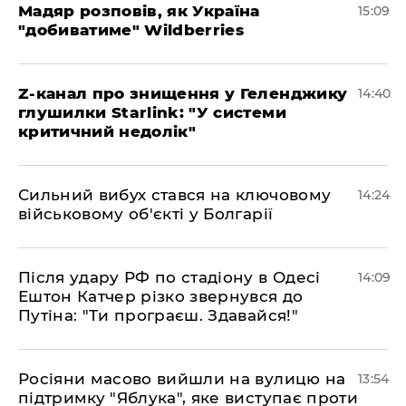
Мадяр розповів, як Україна
15:09
"добиватиме" Wildberries
Z-канал про знищення у Геленджику
14:40
глушилки Starlink: "У системи
критичний недолік"
Сильний вибух стався на ключовому
14:24
військовому об'єкті у Болгарії
Після удару РФ по стадіону в Одесі
14:09
Ештон Катчер різко звернувся до
Путіна: "Ти програєш. Здавайся!"
Росіяни масово вийшли на вулицю на
13:54
підтримку "Яблука", яке виступає проти