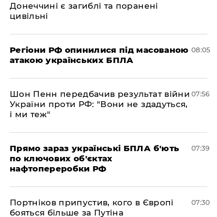
Донеччині є загиблі та поранені
цивільні
Регіони РФ опинилися під масованою
08:05
атакою українських БПЛА
Шон Пенн передбачив результат війни
07:56
України проти РФ: "Вони не здадуться,
і ми теж"
Прямо зараз українські БПЛА б'ють
07:39
по ключових об'єктах
нафтопереробки РФ
Портніков припустив, кого в Європі
07:30
бояться більше за Путіна