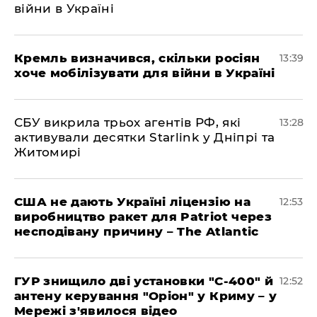
війни в Україні
Кремль визначився, скільки росіян
13:39
хоче мобілізувати для війни в Україні
СБУ викрила трьох агентів РФ, які
13:28
активували десятки Starlink у Дніпрі та
Житомирі
США не дають Україні ліцензію на
12:53
виробництво ракет для Patriot через
несподівану причину – The Atlantic
ГУР знищило дві установки "С-400" й
12:52
антену керування "Оріон" у Криму – у
Мережі з'явилося відео