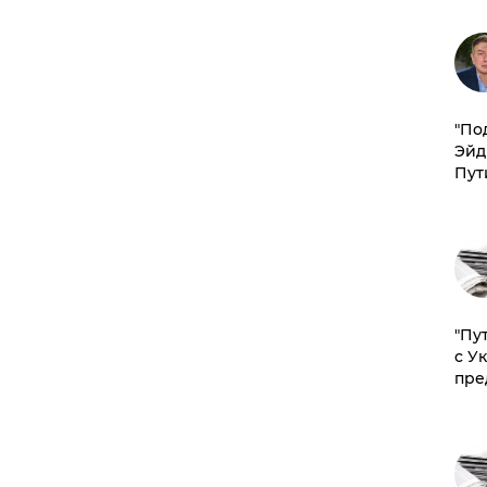
​"По
Эйд
Пут
"Пу
с У
пре