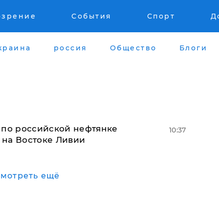
озрение
События
Спорт
Д
краина
россия
Общество
Блоги
 по российской нефтянке
10:37
 на Востоке Ливии
мотреть ещё