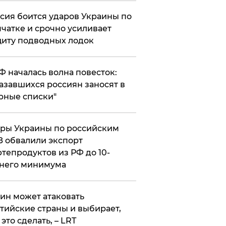
сия боится ударов Украины по
чатке и срочно усиливает
иту подводных лодок
РФ началась волна повесток:
азавшихся россиян заносят в
рные списки"
ры Украины по российским
 обвалили экспорт
тепродуктов из РФ до 10-
него минимума
ин может атаковать
тийские страны и выбирает,
 это сделать, – LRT