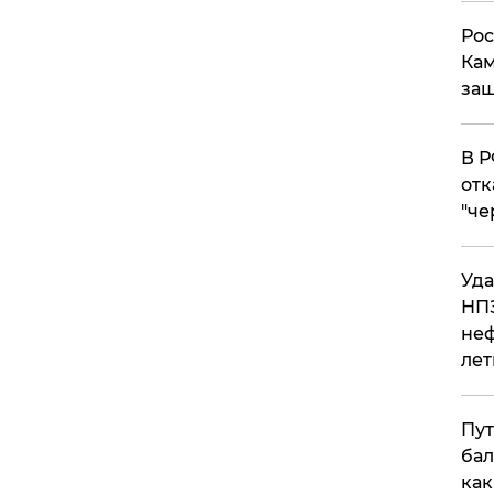
Рос
Кам
защ
​В 
отк
"че
Уда
НПЗ
неф
лет
Пут
бал
как