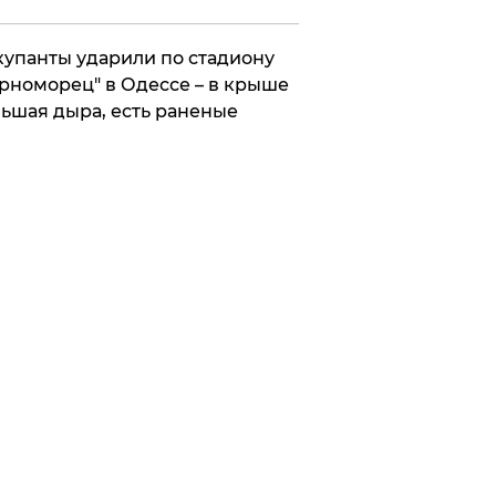
упанты ударили по стадиону
рноморец" в Одессе – в крыше
ьшая дыра, есть раненые