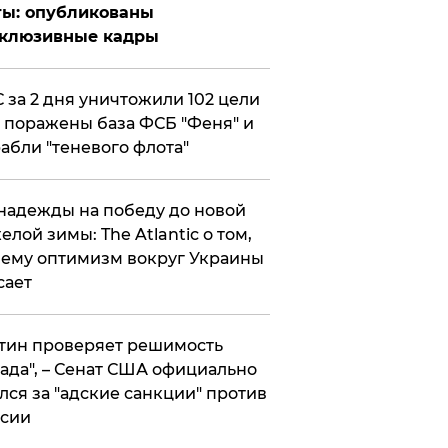
ты: опубликованы
склюзивные кадры
 за 2 дня уничтожили 102 цели
 поражены база ФСБ "Феня" и
абли "теневого флота"
надежды на победу до новой
елой зимы: The Atlantic о том,
ему оптимизм вокруг Украины
сает
тин проверяет решимость
ада", – Сенат США официально
лся за "адские санкции" против
сии