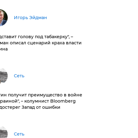
Игорь Эйдман
дставит голову под табакерку", –
ман описал сценарий краха власти
ина
Сеть
тин получит преимущество в войне
краиной", – колумнист Bloomberg
достерег Запад от ошибки
Сеть