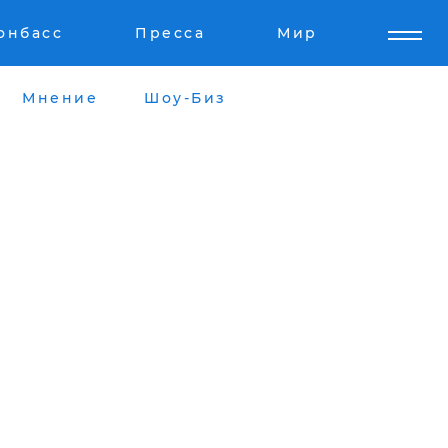
онбасс
Пресса
Мир
Мнение
Шоу-Биз