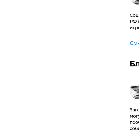
Соц
РФ 
игр
См
Б
Заг
мог
поо
соб