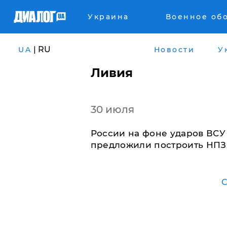
Украина
Военное об
| RU
UA
Новости
У
Ливия
30 июля
России на фоне ударов ВСУ
предложили построить НПЗ
С