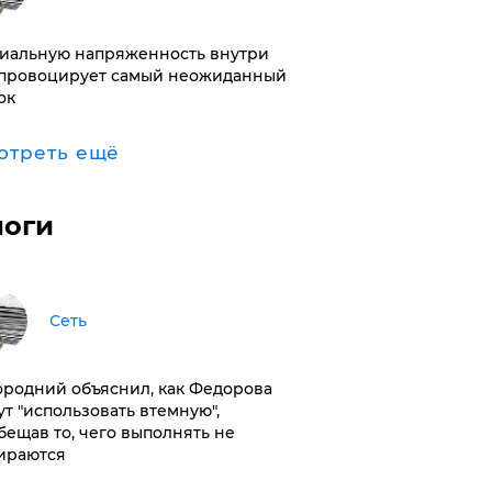
иальную напряженность внутри
провоцирует самый неожиданный
ок
отреть ещё
логи
Сеть
ородний объяснил, как Федорова
ут "использовать втемную",
бещав то, чего выполнять не
ираются