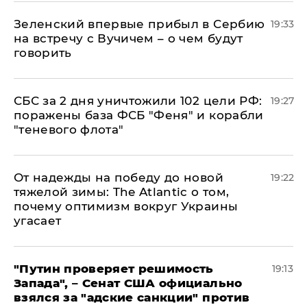
Зеленский впервые прибыл в Сербию
19:33
на встречу с Вучичем – о чем будут
говорить
СБС за 2 дня уничтожили 102 цели РФ:
19:27
поражены база ФСБ "Феня" и корабли
"теневого флота"
От надежды на победу до новой
19:22
тяжелой зимы: The Atlantic о том,
почему оптимизм вокруг Украины
угасает
"Путин проверяет решимость
19:13
Запада", – Сенат США официально
взялся за "адские санкции" против