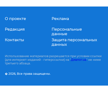
О проекте
Реклама
Редакция
Персональные
данные
Контакты
Защита персональных
данных
Использование материалов разрешается при условии ссылки
(для интернет-изданий - гиперссылки) на "
Диалог.ua
" не ниже
третьего абзаца.
� 2026,
Все права защищены.