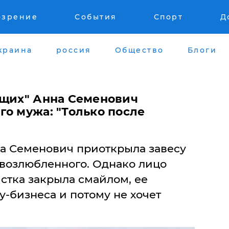
озрение
События
Спорт
Д
краина
россия
Общество
Блоги
ящих" Анна Семенович
го мужа: "Только после
а Семенович приоткрыла завесу
 возлюбленного. Однако лицо
стка закрыла смайлом, ее
-бизнеса и потому не хочет