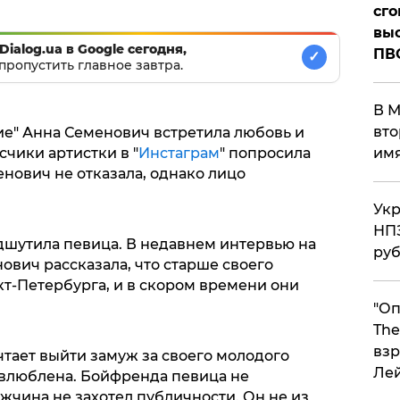
сго
выс
Dialog.ua в Google сегодня,
ПВ
✓
пропустить главное завтра.
В М
вто
ие" Анна Семенович встретила любовь и
чики артистки в "
Инстаграм
" попросила
им
нович не отказала, однако лицо
Укр
НПЗ
подшутила певица. В недавнем интервью на
ру
нович рассказала, что старше своего
нкт-Петербурга, и в скором времени они
"Оп
The
взр
чтает выйти замуж за своего молодого
Ле
 влюблена. Бойфренда певица не
ужчина не захотел публичности. Он не из