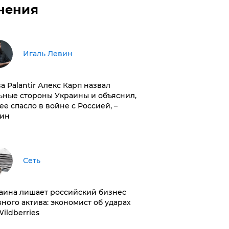
нения
Игаль Левин
ва Palantir Алекс Карп назвал
ьные стороны Украины и объяснил,
 ее спасло в войне с Россией, –
ин
Сеть
раина лишает российский бизнес
вного актива: экономист об ударах
Wildberries