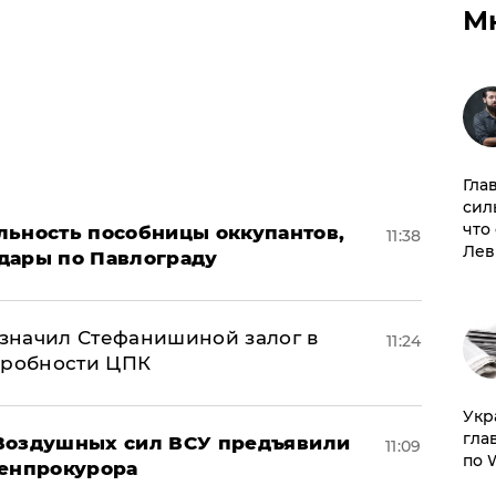
М
Гла
сил
что
льность пособницы оккупантов,
11:38
Лев
дары по Павлограду
значил Стефанишиной залог в
11:24
дробности ЦПК
​Ук
гла
 Воздушных сил ВСУ предъявили
11:09
по 
Генпрокурора