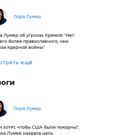
​Лора Лумер
а Лумер об угрозах Кремля: "Нет
его более православного, чем
оза ядерной войны"
отреть ещё
логи
​Лора Лумер
и хотят, чтобы США были покорны",
ора Лумер назвала цель