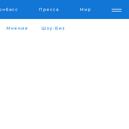
онбасс
Пресса
Мир
Мнение
Шоу-Биз