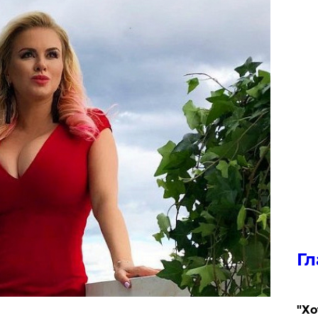
Гл
​"Х