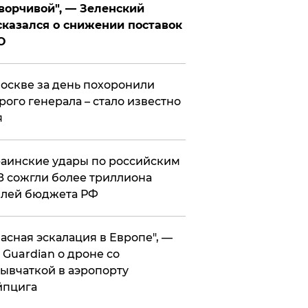
ворчивой", — Зеленский
казался о снижении поставок
О
оскве за день похоронили
рого генерала – стало известно
я
аинские удары по российским
 сожгли более триллиона
блей бюджета РФ
асная эскалация в Европе", —
 Guardian о дроне со
ывчаткой в аэропорту
йпцига