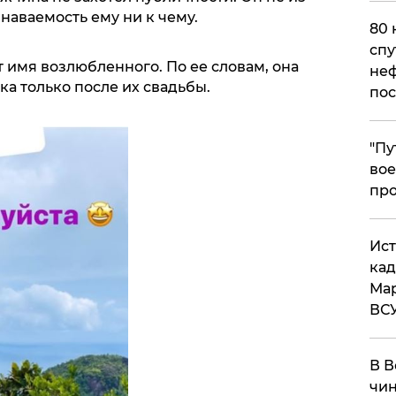
наваемость ему ни к чему.
80 
спу
 имя возлюбленного. По ее словам, она
неф
а только после их свадьбы.
пос
​"П
вое
про
​Ис
кад
Мар
ВС
В В
чин