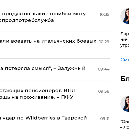
 продуктов: какие ошибки могут
10:35
оспродпотребслужба
Лор
нич
али воевать на итальянских боевых
10:29
угр
См
а потеряла смысл", – Залужный
09:44
Б
аботающих пенсионеров-ВПЛ
09:38
ощь на проживание, – ПФУ
удар по Wildberries в Тверской
09:11
"Он
– Л