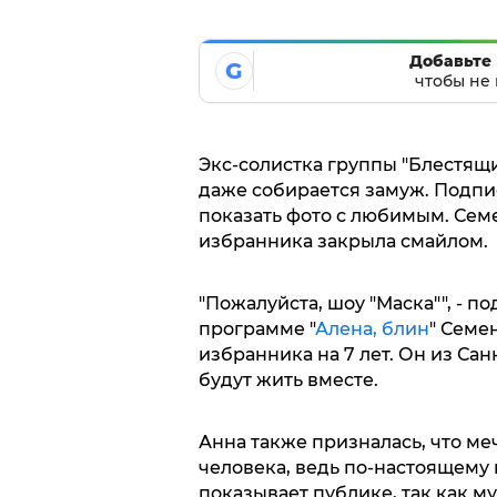
Добавьте 
G
чтобы не 
Экс-солистка группы "Блестящ
даже собирается замуж. Подпис
показать фото с любимым. Семе
избранника закрыла смайлом.
"Пожалуйста, шоу "Маска"", - 
программе "
Алена, блин
" Семе
избранника на 7 лет. Он из Са
будут жить вместе.
Анна также призналась, что ме
человека, ведь по-настоящему
показывает публике, так как м