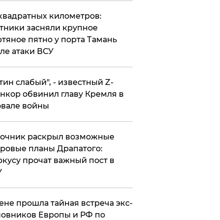
квадратных километров:
тники засняли крупное
тяное пятно у порта Тамань
ле атаки ВСУ
утин слабый", - известный Z-
нкор обвинил главу Кремля в
вале войны
точник раскрыл возможные
ровые планы Драпатого:
кусу прочат важный пост в
У
ене прошла тайная встреча экс-
овников Европы и РФ по