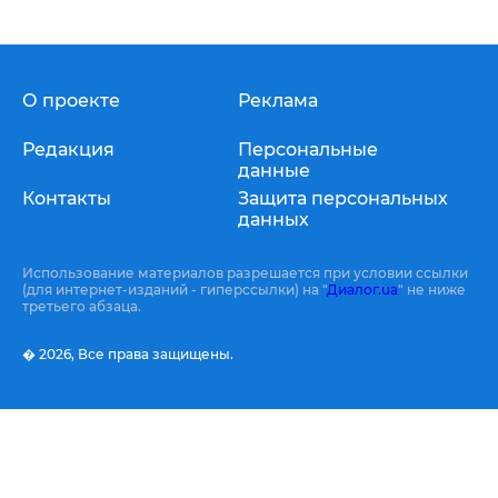
О проекте
Реклама
Редакция
Персональные
данные
Контакты
Защита персональных
данных
Использование материалов разрешается при условии ссылки
(для интернет-изданий - гиперссылки) на "
Диалог.ua
" не ниже
третьего абзаца.
� 2026,
Все права защищены.