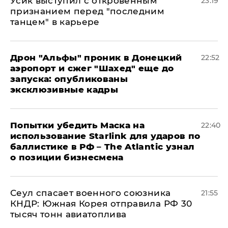
Усик выступил с откровенным
23:19
признанием перед "последним
танцем" в карьере
Дрон "Альфы" проник в Донецкий
22:52
аэропорт и сжег "Шахед" еще до
запуска: опубликованы
эксклюзивные кадры
Попытки убедить Маска на
22:40
использование Starlink для ударов по
баллистике в РФ – The Atlantic узнал
о позиции бизнесмена
​Сеул спасает военного союзника
21:55
КНДР: Южная Корея отправила РФ 30
тысяч тонн авиатоплива