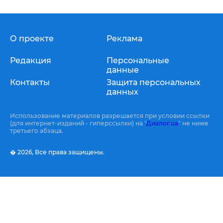
О проекте
Реклама
Редакция
Персональные
данные
Контакты
Защита персональных
данных
Использование материалов разрешается при условии ссылки
(для интернет-изданий - гиперссылки) на "
Диалог.ua
" не ниже
третьего абзаца.
� 2026,
Все права защищены.