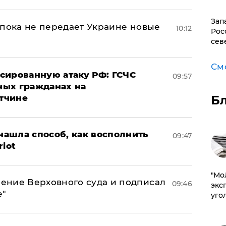
Зап
 пока не передает Украине новые
10:12
Рос
сев
См
сированную атаку РФ: ГСЧС
09:57
ных гражданах на
Б
тчине
ашла способ, как восполнить
09:47
riot
​"М
ение Верховного суда и подписал
09:46
эксп
е"
уго