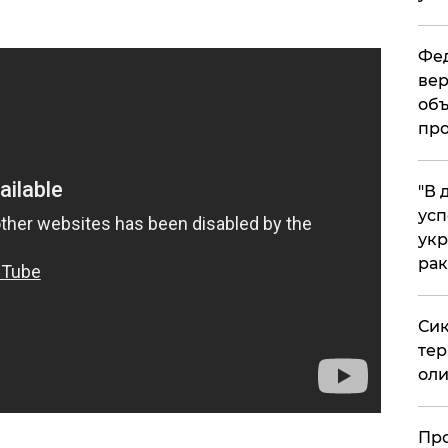
Фед
вер
объ
про
​"В
усп
укр
рак
Сик
тер
оли
​Пр