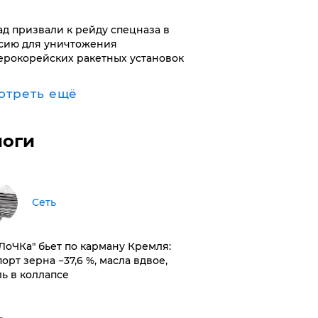
ад призвали к рейду спецназа в
сию для уничтожения
ерокорейских ракетных установок
отреть ещё
логи
Сеть
оЛоЧКа" бьет по карману Кремля:
орт зерна −37,6 %, масла вдвое,
ль в коллапсе