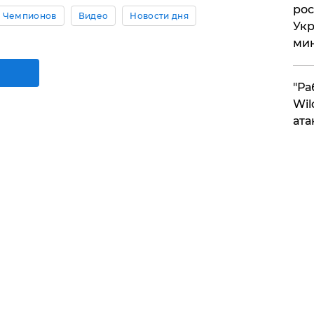
рос
а Чемпионов
Видео
Новости дня
Укр
ми
"Ра
Wil
ата