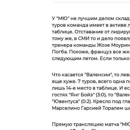
У "МЮ" не лучшим делом склад
туров команда имеет в активе л
таблице. Отставание от лидиру
тому же, в СМИ то и дело появ
тренера команды Жозе Моури
Погба. Похоже, француз все жк
следующим летом. Если только 
Что касается "Валенсии", то л
еще хуже. 7 туров, всего одна п
лишь 14-е место в таблице. И 
гостях "Янг Бойз" (3:0), то "В
"Ювентуса" (0:2). Кресло под 
Марселино Гарсией Торалем ша
Прямую трансляцию матча "МЮ"