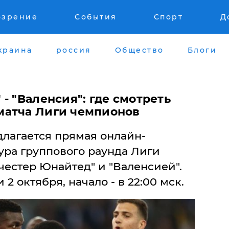
озрение
События
Спорт
Д
краина
россия
Общество
Блоги
- "Валенсия": где смотреть
матча Лиги чемпионов
лагается прямая онлайн-
тура группового раунда Лиги
естер Юнайтед" и "Валенсией".
 2 октября, начало - в 22:00 мск.