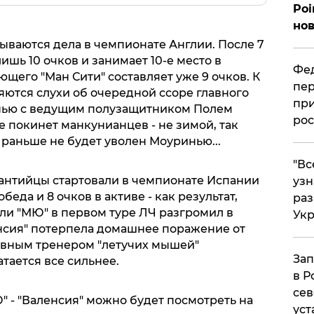
Poi
нов
ываются дела в чемпионате Англии. После 7
ишь 10 очков и занимает 10-е место в
Фед
ющего "Ман Сити" составляет уже 9 очков. К
пер
ляются слухи об очередной ссоре главного
при
нью с ведущим полузащитником Полем
рос
е покинет манкунианцев - не зимой, так
раньше не будет уволен Моуринью...
​"В
евантийцы стартовали в чемпионате Испании
узн
обеда и 8 очков в активе - как результат,
ра
если "МЮ" в первом туре ЛЧ разгромил в
Ук
аленсия" потерпела домашнее поражение от
главным тренером "летучих мышей"
Зап
тается все сильнее.
в Р
сев
 - "Валенсия" можно будет посмотреть на
уст