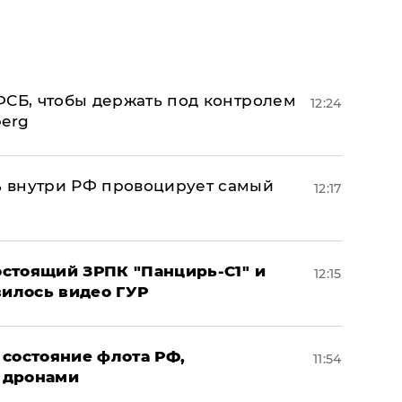
ФСБ, чтобы держать под контролем
12:24
berg
 внутри РФ провоцирует самый
12:17
стоящий ЗРПК "Панцирь-С1" и
12:15
вилось видео ГУР
 состояние флота РФ,
11:54
 дронами