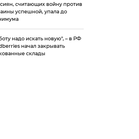
сиян, считающих войну против
аины успешной, упала до
нимума
боту надо искать новую", – в РФ
dberries начал закрывать
кованные склады