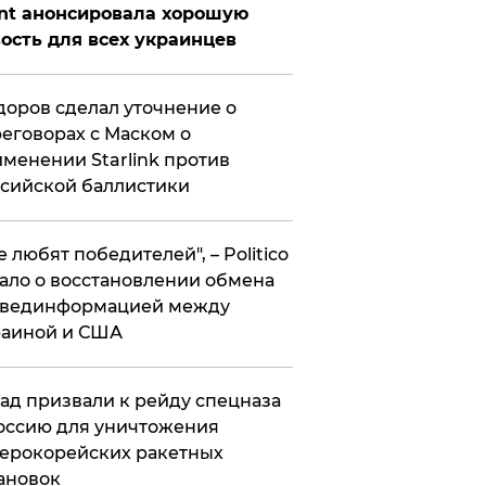
nt анонсировала хорошую
ость для всех украинцев
оров сделал уточнение о
еговорах с Маском о
менении Starlink против
сийской баллистики
се любят победителей", – Politico
ало о восстановлении обмена
звединформацией между
раиной и США
ад призвали к рейду спецназа
оссию для уничтожения
ерокорейских ракетных
ановок