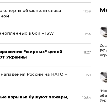
М
– эксперты объяснили слова
11:39
иной
ннопленных в бои – ISW
11:34
Соц
РФ 
поражение "жирных" целей
11:27
игр
ВОТ Украины
 нападения России на НАТО –
11:21
"Но
объ
ые взрывы: бушуют пожары,
10:54
Укр