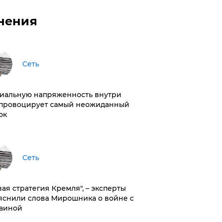
нения
Сеть
иальную напряженность внутри
провоцирует самый неожиданный
ок
Сеть
вая стратегия Кремля", – эксперты
яснили слова Мирошника о войне с
аиной