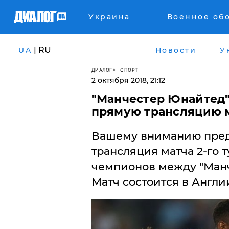
Украина
Военное об
| RU
UA
Новости
У
ДИАЛОГ
СПОРТ
2 октября 2018, 21:12
"Манчестер Юнайтед" 
прямую трансляцию 
​Вашему вниманию пред
трансляция матча 2-го 
чемпионов между "Манч
Матч состоится в Англии