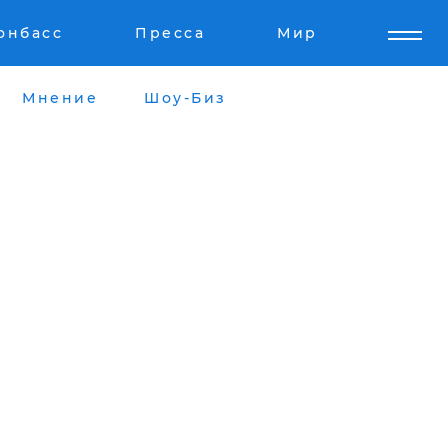
онбасс
Пресса
Мир
Мнение
Шоу-Биз