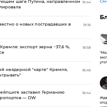
См
ующем шаге Путина, направленном
19:44
улировала
Б
известно о новых пострадавших в
19:16
Кремля: экспорт зерна −37,6 %,
18:58
се
​"М
эксп
уго
ей неядерной "карте" Кремля,
18:49
ыгрывать"
 Лейпциге заставил Германию
18:44
эропортов — DW
Жда
отс