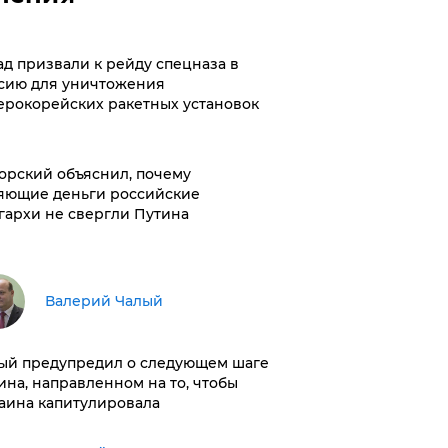
ад призвали к рейду спецназа в
сию для уничтожения
ерокорейских ракетных установок
орский объяснил, почему
яющие деньги российские
гархи не свергли Путина
Валерий Чалый
ый предупредил о следующем шаге
ина, направленном на то, чтобы
аина капитулировала