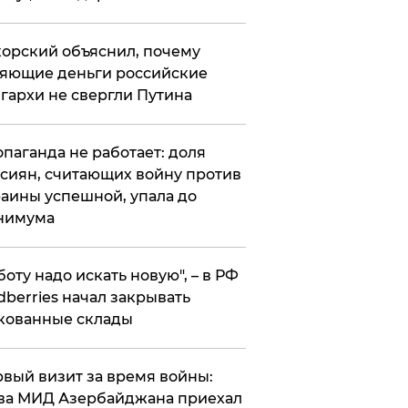
орский объяснил, почему
яющие деньги российские
гархи не свергли Путина
опаганда не работает: доля
сиян, считающих войну против
аины успешной, упала до
нимума
боту надо искать новую", – в РФ
dberries начал закрывать
кованные склады
вый визит за время войны:
ва МИД Азербайджана приехал