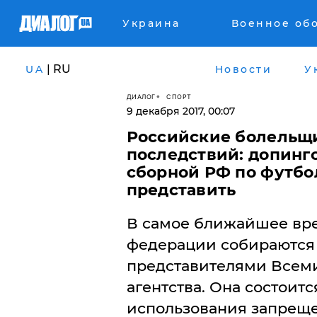
Украина
Военное об
| RU
UA
Новости
У
ДИАЛОГ
СПОРТ
9 декабря 2017, 00:07
Российские болельщи
последствий: допинг
сборной РФ по футбо
представить
В самое ближайшее вр
федерации собираются 
представителями Всем
агентства. Она состоит
использования запрещ