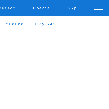
онбасс
Пресса
Мир
Мнение
Шоу-Биз