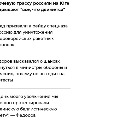
чевую трассу россиян на Юге
зрывают "все, что движется"
ад призвали к рейду спецназа
оссию для уничтожения
ерокорейских ракетных
ановок
оров высказался о шансах
нуться в министры обороны и
яснил, почему не выходит на
тесты
 день моего увольнения мы
ешно протестировали
аинскую баллистическую
ету", — Федоров