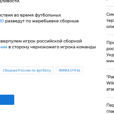
дливости.
Сик
йствия во время футбольных
тер
20
разведут по жеребьевке сборные
оли
иверпулем игрок российской сборной
​Пр
ния
в сторону чернокожего игрока команды
рос
Укр
ми
Сборная России по футболу
ФИФА (FIFA)
"Ра
Wil
ата
Пер
гла