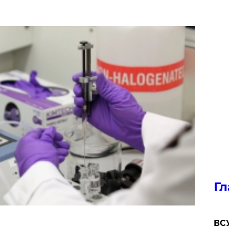
Гл
ВСУ