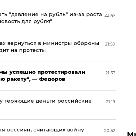
ь "давление на рубль" из-за роста
22:47
новость для рубля"
ах вернуться в министры обороны
21:59
дит на протесты
я мы успешно протестировали
21:53
ю ракету", — Федоров
му теряющие деньги российские
21:19
а
оля россиян, считающих войну
20:52
М