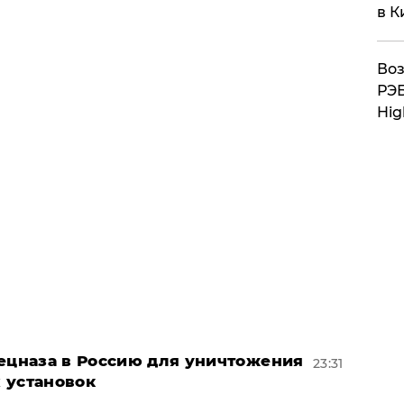
в К
Воз
РЭБ
Hig
пецназа в Россию для уничтожения
23:31
 установок