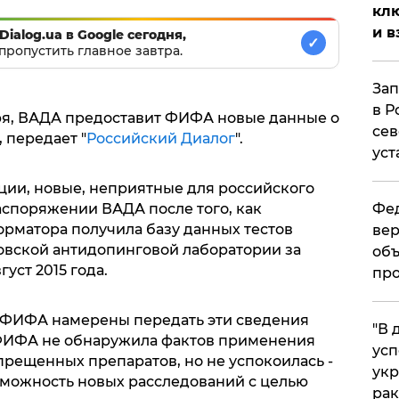
клю
и в
Dialog.ua в Google сегодня,
✓
пропустить главное завтра.
Зап
в Р
ря, ВАДА предоставит ФИФА новые данные о
сев
 передает "
Российский Диалог
".
уст
ии, новые, неприятные для российского
аспоряжении ВАДА после того, как
Фед
орматора получила базу данных тестов
вер
овской антидопинговой лаборатории за
объ
густ 2015 года.
про
 ФИФА намерены передать эти сведения
​"В
ФИФА не обнаружила фактов применения
усп
рещенных препаратов, но не успокоилась -
укр
можность новых расследований с целью
рак