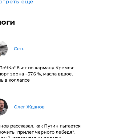
отреть ещё
логи
Сеть
оЛоЧКа" бьет по карману Кремля:
орт зерна −37,6 %, масла вдвое,
ль в коллапсе
Олег Жданов
нов рассказал, как Путин пытается
рочить "прилет черного лебедя",