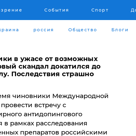
озрение
События
Спорт
Д
краина
россия
Общество
Блоги
ки в ужасе от возможных
овый скандал докатился до
лу. Последствия страшно
емя чиновники Международной
провести встречу с
ирного антидопингового
ся в рамках расследования
енных препаратов российскими