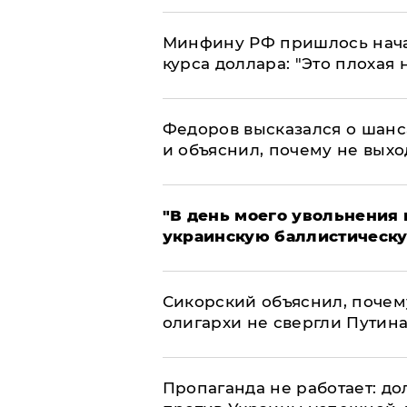
Минфину РФ пришлось начат
курса доллара: "Это плохая 
Федоров высказался о шанс
и объяснил, почему не выхо
​"В день моего увольнени
украинскую баллистическу
Сикорский объяснил, поче
олигархи не свергли Путин
​Пропаганда не работает: д