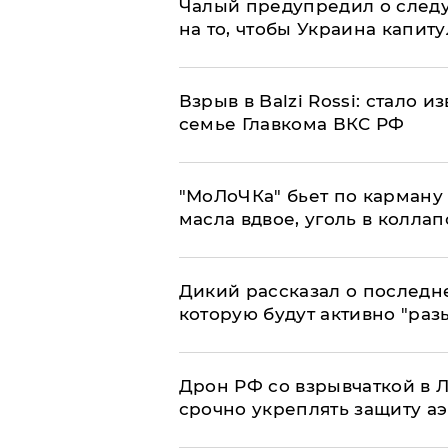
Чалый предупредил о след
на то, чтобы Украина капит
Взрыв в Balzi Rossi: стало 
семье Главкома ВКС РФ
​"МоЛоЧКа" бьет по карману 
масла вдвое, уголь в коллап
Дикий рассказал о последн
которую будут активно "раз
​Дрон РФ со взрывчаткой в
срочно укреплять защиту а