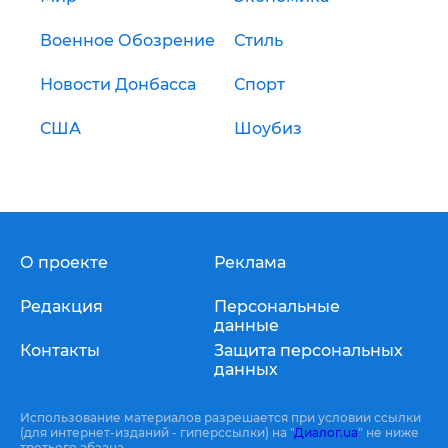
Военное Обозрение
Стиль
Новости Донбасса
Спорт
США
Шоубиз
О проекте
Реклама
Редакция
Персональные
данные
Контакты
Защита персональных
данных
Использование материалов разрешается при условии ссылки
(для интернет-изданий - гиперссылки) на "
Диалог.ua
" не ниже
третьего абзаца.